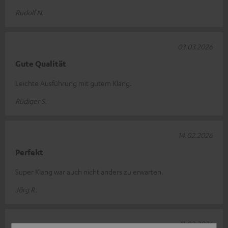
Rudolf N.
03.03.2026
Gute Qualität
Leichte Ausführung mit gutem Klang.
Rüdiger S.
14.02.2026
Perfekt
Super Klang war auch nicht anders zu erwarten.
Jörg R.
11.02.2026