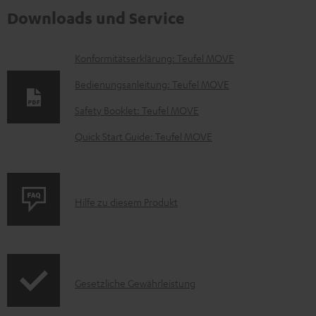
Downloads und Service
D
Konformitätserklärung: Teufel MOVE
o
Bedienungsanleitung: Teufel MOVE
k
Safety Booklet: Teufel MOVE
u
Quick Start Guide: Teufel MOVE
m
e
n
P
Hilfe zu diesem Produkt
t
r
e
o
z
d
u
I
Gesetzliche Gewährleistung
u
m
n
k
H