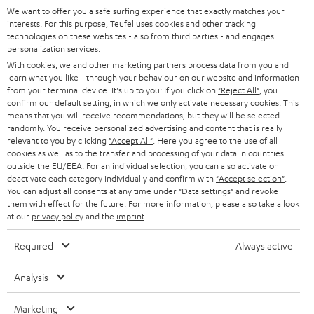
SUPPORT
d
Teufel Onlineshops
We want to offer you a safe surfing experience that exactly matches your
interests. For this purpose, Teufel uses cookies and other tracking
SOUNDBARS
u
KARRIERE
technologies on these websites - also from third parties - and engages
DEUTSCHLAND
personalization services.
n
STEREO
With cookies, we and other marketing partners process data from you and
PRESSE & MARKETING
g
learn what you like - through your behaviour on our website and information
ÖSTERREICH
SMART HOME
from your terminal device. It's up to you: If you click on
"Reject All"
, you
GESCHÄFTSKUNDEN
confirm our default setting, in which we only activate necessary cookies. This
means that you will receive recommendations, but they will be selected
SCHWEIZ
BLUETOOTH-LAUTSPRECHER
PARTNERPROGRAMM
randomly. You receive personalized advertising and content that is really
relevant to you by clicking
"Accept All"
. Here you agree to the use of all
KOPFHÖRER
cookies as well as to the transfer and processing of your data in countries
NIEDERLANDE
BLOG
outside the EU/EEA. For an individual selection, you can also activate or
deactivate each category individually and confirm with
"Accept selection"
.
BLUETOOTH-KOPFHÖRER
NEWSLETTER
You can adjust all consents at any time under "Data settings" and revoke
BELGIEN
them with effect for the future. For more information, please also take a look
STEREOANLAGEN
at our
privacy policy
and the
imprint
.
STORES
FRANKREICH
LAUTSPRECHER
Required
Always active
DEINE VORTEILE BEI TEUFEL
POLEN
ULTIMA-SERIE
Analysis
TEUFEL STORY
Technische Änderungen, Tippfehler und Irrtum vorbehalten. Das auf unseren
IN-EAR-KOPFHÖRER
Marketing
SPANIEN
UNSER MANAGEMENT