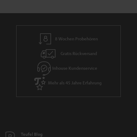
e
a
n
r
a
n
8 Wochen Probehören
t
i
Gratis Rückversand
e
Inhouse Kundenservice
Mehr als 45 Jahre Erfahrung
Teufel Blog