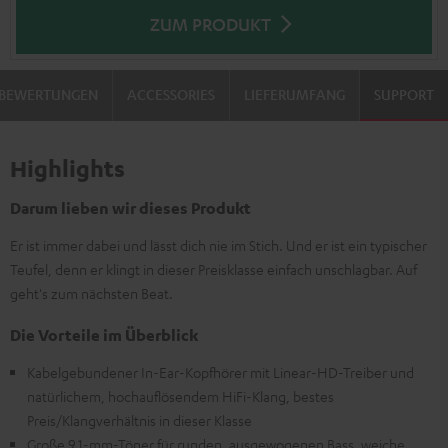
ZUM PRODUKT
BEWERTUNGEN
ACCESSORIES
LIEFERUMFANG
SUPPORT
Highlights
Darum lieben wir dieses Produkt
Er ist immer dabei und lässt dich nie im Stich. Und er ist ein typischer
Teufel, denn er klingt in dieser Preisklasse einfach unschlagbar. Auf
geht's zum nächsten Beat.
Die Vorteile im Überblick
Kabelgebundener In-Ear-Kopfhörer mit Linear-HD-Treiber und
natürlichem, hochauflösendem HiFi-Klang, bestes
Preis/Klangverhältnis in dieser Klasse
Große 9,1-mm-Töner für runden, ausgewogenen Bass, weiche