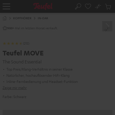
ZUM
NHALT
No
Abs
Startseite
Suche
RINGEN
Artike
im
KOPFHÖRER
IN-EAR
Waren
Mal im letzten Monat verkauft.
900+
(212)
Teufel MOVE
The Sound Essential
Top Preis/Klang‑Verhältnis in seiner Klasse
Natürlicher, hochauflösender HiFi-Klang
Inline-Fernbedienung und Headset-Funktion
Zeige mir mehr
Farbe:
Schwarz