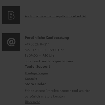
f
t
e
o
F
r
A
Audio-Lexikon: Fachbegriffe schnell erklärt
r
A
u
u
m
Q
n
d
a
s
t
i
K
Persönliche Kaufberatung
t
e
o
o
+49 30 217 84 217
i
r
Mo – Fr 08:00 – 19:00 Uhr
-
n
o
l
Sa 09:00 – 17:30 Uhr
L
t
n
Sonn- und Feiertage geschlossen
a
e
a
e
Teufel Support
d
x
k
n
Häufige Fragen
e
i
Kontakt
t
z
n
Store Finder
k
d
u
Erlebe unsere Produkte hautnah und lass dich
o
a
r
persönlich im Store beraten.
n
t
G
Übersicht