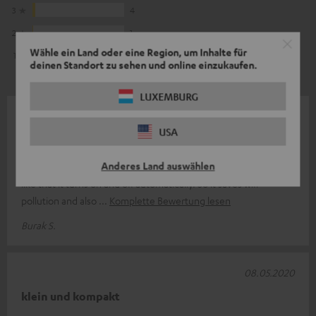
3
4
2
1
Wähle ein Land oder eine Region, um Inhalte für
1
0
deinen Standort zu sehen und online einzukaufen.
LUXEMBURG
24.04.2021
USA
Simple and stable.
Anderes Land auswählen
Very good network device. Easy setup. Works flawless. And i
like that it turns on and off automatically. So it saves wifi
pollution and also
Komplette Bewertung lesen
Burak S.
08.05.2020
klein und kompakt