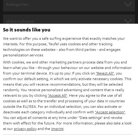
n
Kategorien
m
HEIMKINO
e
Unternehmen
l
So it sounds like you
HEIMKINO-KOMPLETTANLAGEN
SUPPORT
d
Teufel Onlineshops
We want to offer you a safe surfing experience that exactly matches your
interests. For this purpose, Teufel uses cookies and other tracking
SOUNDBARS
u
KARRIERE
technologies on these websites - also from third parties - and engages
DEUTSCHLAND
personalization services.
n
STEREO
With cookies, we and other marketing partners process data from you and
PRESSE & MARKETING
g
learn what you like - through your behaviour on our website and information
ÖSTERREICH
SMART HOME
from your terminal device. It's up to you: If you click on
"Reject All"
, you
GESCHÄFTSKUNDEN
confirm our default setting, in which we only activate necessary cookies. This
means that you will receive recommendations, but they will be selected
SCHWEIZ
BLUETOOTH-LAUTSPRECHER
PARTNERPROGRAMM
randomly. You receive personalized advertising and content that is really
relevant to you by clicking
"Accept All"
. Here you agree to the use of all
KOPFHÖRER
cookies as well as to the transfer and processing of your data in countries
NIEDERLANDE
BLOG
outside the EU/EEA. For an individual selection, you can also activate or
deactivate each category individually and confirm with
"Accept selection"
.
BLUETOOTH-KOPFHÖRER
NEWSLETTER
You can adjust all consents at any time under "Data settings" and revoke
BELGIEN
them with effect for the future. For more information, please also take a look
STEREOANLAGEN
at our
privacy policy
and the
imprint
.
STORES
FRANKREICH