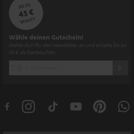
BIS ZU
45 €
RABATT
N
Wähle deinen Gutschein!
Melde dich für den Newsletter an und erhalte bis zu
e
45 € als Dankeschön.
w
s
JETZT
EMAIL
l
ANME
WIDGET
e
t
t
e
r
a