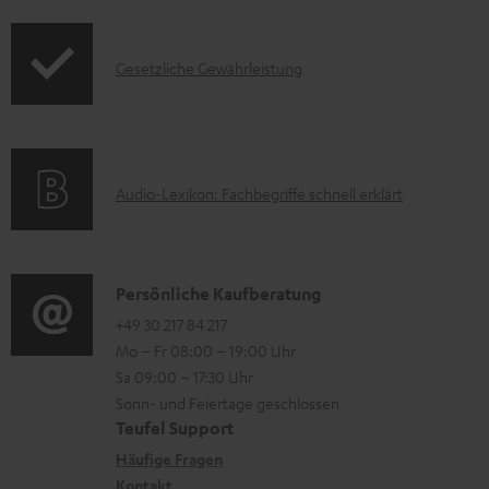
o
n
d
t
I
Gesetzliche Gewährleistung
u
e
n
k
z
f
t
u
o
F
m
A
Audio-Lexikon: Fachbegriffe schnell erklärt
r
A
H
u
m
Q
e
d
a
s
r
i
K
Persönliche Kaufberatung
t
u
o
o
+49 30 217 84 217
i
n
Mo – Fr 08:00 – 19:00 Uhr
-
n
o
t
Sa 09:00 – 17:30 Uhr
L
t
n
e
Sonn- und Feiertage geschlossen
e
a
e
Teufel Support
r
x
k
n
Häufige Fragen
l
Kontakt