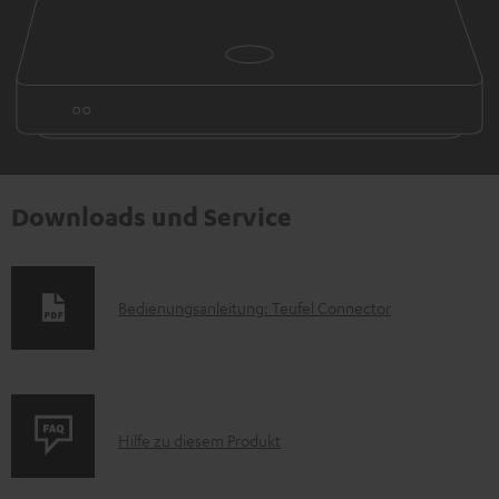
Downloads und Service
D
Bedienungsanleitung: Teufel Connector
o
k
u
P
m
Hilfe zu diesem Produkt
r
e