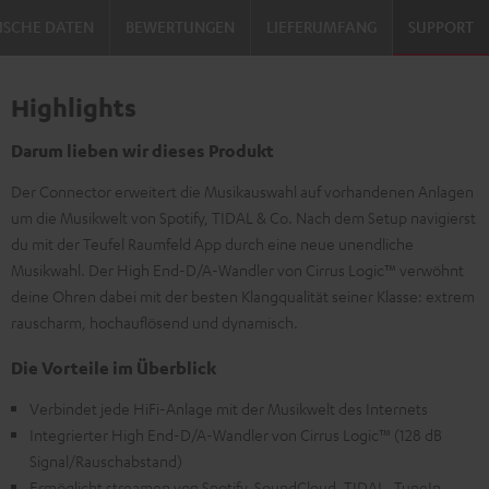
ISCHE DATEN
BEWERTUNGEN
LIEFERUMFANG
SUPPORT
Highlights
Darum lieben wir dieses Produkt
Der Connector erweitert die Musikauswahl auf vorhandenen Anlagen
um die Musikwelt von Spotify, TIDAL & Co. Nach dem Setup navigierst
du mit der Teufel Raumfeld App durch eine neue unendliche
Musikwahl. Der High End-D/A-Wandler von Cirrus Logic™ verwöhnt
deine Ohren dabei mit der besten Klangqualität seiner Klasse: extrem
rauscharm, hochauflösend und dynamisch.
Die Vorteile im Überblick
Verbindet jede HiFi-Anlage mit der Musikwelt des Internets
Integrierter High End-D/A-Wandler von Cirrus Logic™ (128 dB
Signal/Rauschabstand)
Ermöglicht streamen von Spotify, SoundCloud, TIDAL, TuneIn,