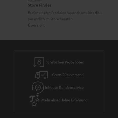
i
t
z
a
Store Finder
k
d
u
d
Erlebe unsere Produkte hautnah und lass dich
o
a
r
e
persönlich im Store beraten.
n
t
G
Übersicht
n
e
a
n
r
a
n
8 Wochen Probehören
t
i
Gratis Rückversand
e
Inhouse Kundenservice
Mehr als 45 Jahre Erfahrung