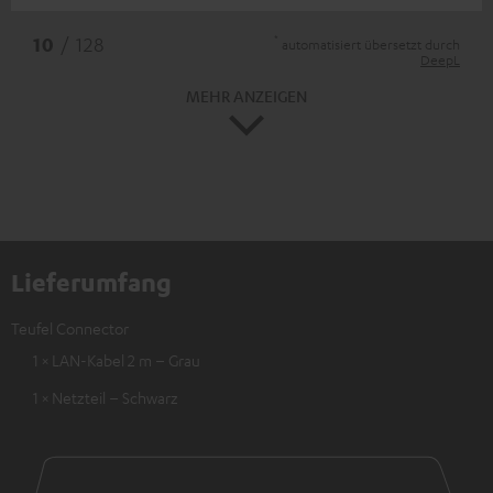
*
10
/ 128
automatisiert übersetzt durch
DeepL
MEHR ANZEIGEN
Lieferumfang
Teufel Connector
1 × LAN-Kabel 2 m – Grau
1 × Netzteil – Schwarz