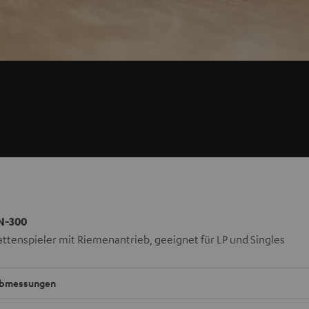
N-300
attenspieler mit Riemenantrieb, geeignet für LP und Singles
bmessungen