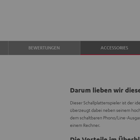
BEWERTUNGEN
ACCESSORIES
Darum lieben wir dies
Dieser Schallplattenspieler ist der 
überzeugt dabei neben seinem hoch
dem schaltbaren Phono/Line-Ausgang
einem Rechner.
Die Vorteile im Überbl