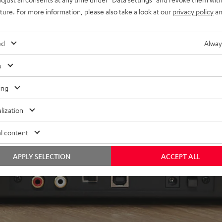
uture. For more information, please also take a look at our
privacy policy
an
ed
Alway
s
ing
lization
l content
APPLY SELECTION
ACCEPT ALL