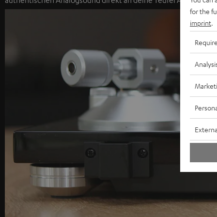
authentischen Analogsound direkt an deine Teufel Anlage.
for the f
imprint
.
Requir
Analysi
Market
Persona
Externa