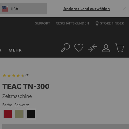
Anderes Land auswählen
USA
SUPPORT
GESCHÄFTSKUNDEN
STORE FINDER
No
R
MEHR
Suche
Mein
Artikel
Konto
im
Warenk
(7)
TEAC TN-300
Zeitmaschine
Farbe:
Schwarz
Kirsche
Natur
Schwarz