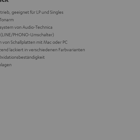
trieb, geeignet für LP und Singles
r Tonarm
ystem von Audio-Technica
er (LINE/PHONO-Umschalter)
n von Schallplatten mit Mac oder PC
end lackiert in verschiedenen Farbvarianten
Oxidationsbeständigkeit
nlagen