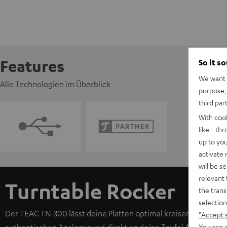
Features
So it s
We want t
Alle Technologien im Überblick
purpose, 
third par
With coo
like - th
up to you
activate
will be s
relevant 
Turntable Rocker
the trans
selection
Der TEAC TN-300 lässt deine Platten optimal kreisen. Sein ho
"Accept 
You can a