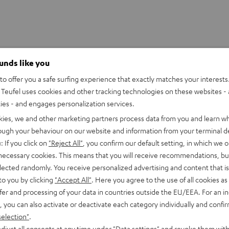
ounds like you
o offer you a safe surfing experience that exactly matches your interests.
Teufel uses cookies and other tracking technologies on these websites - 
ties - and engages personalization services.
kies, we and other marketing partners process data from you and learn w
rough your behaviour on our website and information from your terminal de
: If you click on
"Reject All"
, you confirm our default setting, in which we o
 necessary cookies. This means that you will receive recommendations, bu
elected randomly. You receive personalized advertising and content that is 
to you by clicking
"Accept All"
. Here you agree to the use of all cookies as 
fer and processing of your data in countries outside the EU/EEA. For an in
, you can also activate or deactivate each category individually and confi
chwertiger Tonabnehmer surft die Tonspur ab und überträgt
selection"
.
djust all consents at any time under "Data settings" and revoke them with