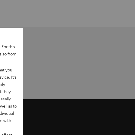
 For this
also from
hat you
vice. It's
nly
t they
really
well as to
dividual
rm with
 effect