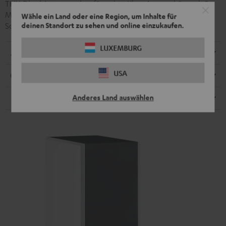
THX-Dipol-Lautsprecher für echte Kino-Atmosphäre mit 2
Mittel- und Hochtönern (100-mm und 25-mm). Integrierte
Wähle ein Land oder eine Region, um Inhalte für
deinen Standort zu sehen und online einzukaufen.
Schlüssellochhalterung für Wandanbringung.
LUXEMBURG
Abmessungen
USA
Anschlüsse
Anderes Land auswählen
Lautsprecher