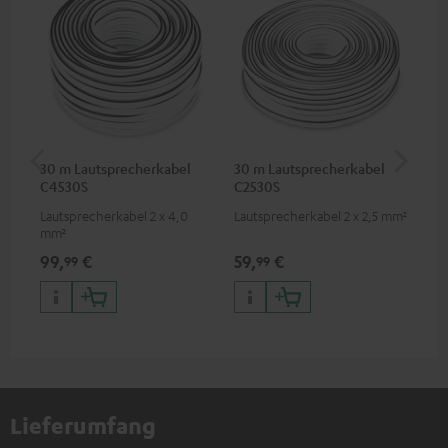
30 m Lautsprecherkabel
30 m Lautsprecherkabel
5,
C4530S
C2530S
C3
Lautsprecherkabel 2 x 4,0
Lautsprecherkabel 2 x 2,5 mm²
Ho
mm²
Ver
Ci
99,
€
59,
€
24
99
99
Lieferumfang