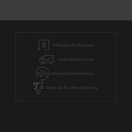
n
r
a
n
t
i
e
8 Wochen Probehören
Gratis Rückversand
Inhouse Kundenservice
Mehr als 45 Jahre Erfahrung