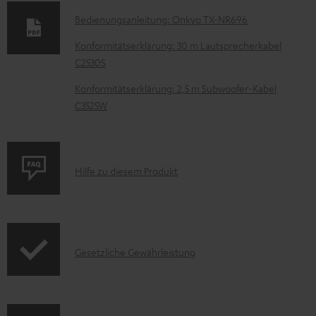
u
Bedienungsanleitung: Onkyo TX-NR696
m
Konformitätserklärung: 30 m Lautsprecherkabel
e
C2530S
n
Konformitätserklärung: 2,5 m Subwoofer-Kabel
t
C3525W
e
z
u
P
Hilfe zu diesem Produkt
m
r
H
o
e
d
r
I
Gesetzliche Gewährleistung
u
u
n
k
n
f
t
t