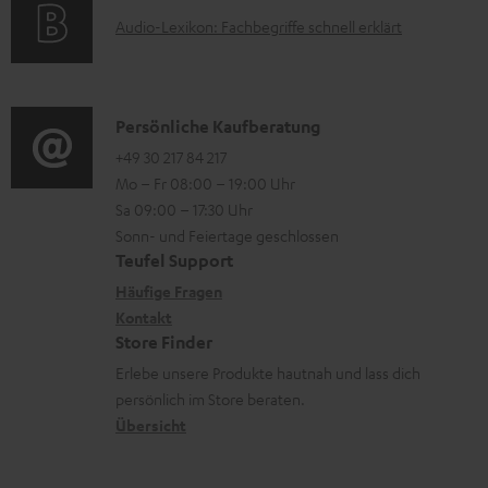
o
F
e
A
Audio-Lexikon: Fachbegriffe schnell erklärt
r
A
r
u
m
Q
l
d
a
s
a
i
K
Persönliche Kaufberatung
t
d
o
o
+49 30 217 84 217
i
e
Mo – Fr 08:00 – 19:00 Uhr
-
n
o
Sa 09:00 – 17:30 Uhr
n
L
t
n
Sonn- und Feiertage geschlossen
e
a
e
Teufel Support
x
k
n
Häufige Fragen
i
Kontakt
t
z
Store Finder
k
d
u
Erlebe unsere Produkte hautnah und lass dich
o
a
r
persönlich im Store beraten.
n
t
G
Übersicht
e
a