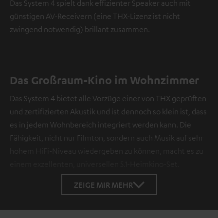
Das System 4 spielt dank effizienter Speaker auch mit
günstigen AV-Receivern (eine THX-Lizenz ist nicht
zwingend notwendig) brillant zusammen.
Das Großraum-Kino im Wohnzimmer
Das System 4 bietet alle Vorzüge einer von THX geprüften
und zertifizierten Akustik und ist dennoch so klein ist, dass
es in jedem Wohnbereich integriert werden kann. Die
Fähigkeit, nicht nur Filmton, sondern auch Musik auf sehr
hohem HiFi-Niveau wiedergeben zu können, macht es zu
einem exzellenten, universellen 5.1-Heimkino-Set.
ZEIGE MIR MEHR