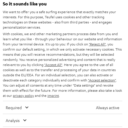
l
So it sounds like you
HEIMKINO-KOMPLETTANLAGEN
SUPPORT
d
Teufel Onlineshops
We want to offer you a safe surfing experience that exactly matches your
interests. For this purpose, Teufel uses cookies and other tracking
SOUNDBARS
u
KARRIERE
technologies on these websites - also from third parties - and engages
DEUTSCHLAND
personalization services.
n
STEREO
With cookies, we and other marketing partners process data from you and
PRESSE & MARKETING
g
learn what you like - through your behaviour on our website and information
ÖSTERREICH
SMART HOME
from your terminal device. It's up to you: If you click on
"Reject All"
, you
GESCHÄFTSKUNDEN
confirm our default setting, in which we only activate necessary cookies. This
means that you will receive recommendations, but they will be selected
SCHWEIZ
BLUETOOTH-LAUTSPRECHER
PARTNERPROGRAMM
randomly. You receive personalized advertising and content that is really
relevant to you by clicking
"Accept All"
. Here you agree to the use of all
KOPFHÖRER
cookies as well as to the transfer and processing of your data in countries
NIEDERLANDE
BLOG
outside the EU/EEA. For an individual selection, you can also activate or
deactivate each category individually and confirm with
"Accept selection"
.
BLUETOOTH-KOPFHÖRER
NEWSLETTER
You can adjust all consents at any time under "Data settings" and revoke
BELGIEN
them with effect for the future. For more information, please also take a look
STEREOANLAGEN
at our
privacy policy
and the
imprint
.
STORES
FRANKREICH
LAUTSPRECHER
Required
Always active
DEINE VORTEILE BEI TEUFEL
POLEN
ULTIMA-SERIE
Analysis
TEUFEL STORY