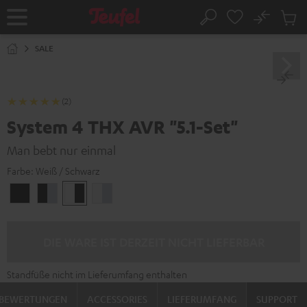
ZUM
NHALT
No
Abs
Startseite
Suche
RINGEN
Artike
im
SALE
Waren
(2)
System 4 THX AVR "5.1-Set"
Man bebt nur einmal
Farbe:
Weiß / Schwarz
Schwarz
Schwarz
Weiß
Weiß
/
/
/
/
Schwarz
Silber
Schwarz
Silber
DIE WARE IST DERZEIT NICHT LIEFERBAR
Standfüße nicht im Lieferumfang enthalten
BEWERTUNGEN
ACCESSORIES
LIEFERUMFANG
SUPPORT