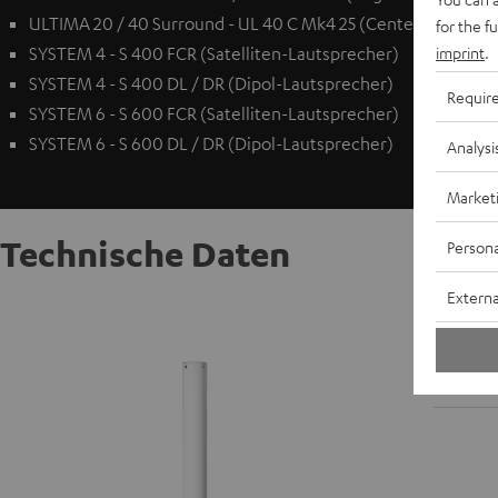
ULTIMA 20 / 40 Surround - UL 40 C Mk4 25 (Center) / UL 40 
for the f
imprint
.
SYSTEM 4 - S 400 FCR (Satelliten-Lautsprecher)
SYSTEM 4 - S 400 DL / DR (Dipol-Lautsprecher)
Requir
SYSTEM 6 - S 600 FCR (Satelliten-Lautsprecher)
SYSTEM 6 - S 600 DL / DR (Dipol-Lautsprecher)
Analysi
Market
Technische Daten
Persona
Externa
Standfu
S