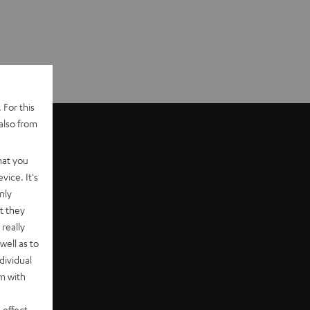
 For this
also from
hat you
vice. It's
nly
t they
really
well as to
dividual
rm with
 effect