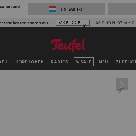
 sehen und
LUXEMBURG
ersandkosten sparen mit
VKF-72F
06
D
:
10
H
:
07
M
:
39
OTH
KOPFHÖRER
RADIOS
SALE
NEU
ZUBEHÖ