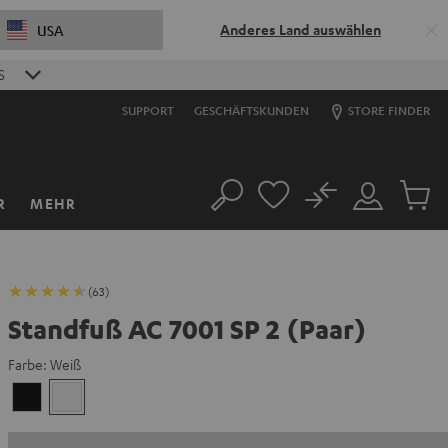
Anderes Land auswählen
USA
S
SUPPORT
GESCHÄFTSKUNDEN
STORE FINDER
No
R
MEHR
Suche
Mein
Artikel
Konto
im
Warenk
(63)
Standfuß AC 7001 SP 2 (Paar)
Farbe:
Weiß
Schwarz
Weiß