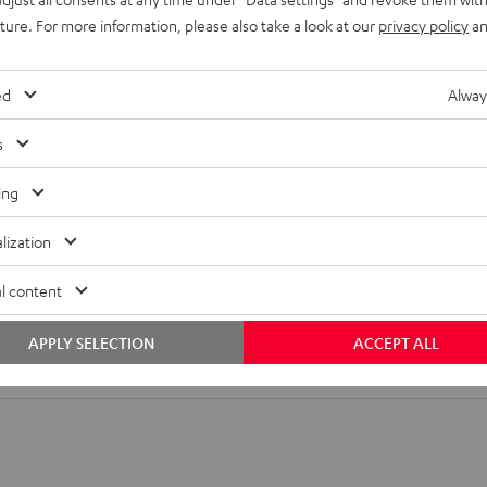
C Mk3 18 (Center)
uture. For more information, please also take a look at our
privacy policy
an
ed
Alway
s
ing
lization
l content
ß AC 7001 SP 2 (Stk.)
APPLY SELECTION
ACCEPT ALL
tandfuß