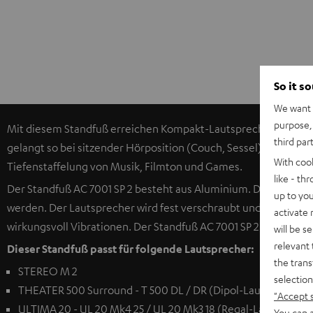
So it s
We want t
purpose, 
Mit diesem Standfuß erreichen Kompakt-Lautsprecher eine 
third par
gelangt so bei sitzender Hörposition (Couch, Sessel) auf Ohrhö
With coo
Tiefenstaffelung von Musik, Filmton und Games.
like - th
Der Standfuß AC 7001 SP 2 besteht aus Aluminium. Das Lautspr
up to you
werden. Der Lautsprecher wird fest verschraubt und ist damit 
activate
wirkungsvoll Vibrationen. Der Standfuß AC 7001 SP 2 ist der Na
will be s
relevant 
Dieser Standfuß passt für folgende Lautsprecher:
the trans
STEREO M 2
selection
THEATER 500 Surround - T 500 DL / DR (Dipol-Lautsprecher)
"Accept 
ULTIMA 20 - UL 20 Mk4 25 / UL 20 Mk3 18 (Regal-Lautspreche
You can a