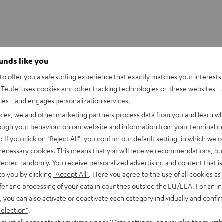
ounds like you
o offer you a safe surfing experience that exactly matches your interests.
Teufel uses cookies and other tracking technologies on these websites - 
optimale Wiedergabehöhe. Der entsprechende Hochtöner
ties - and engages personalization services.
he. Das führt zu einer präziseren Darstellung und besseren
kies, we and other marketing partners process data from you and learn w
rough your behaviour on our website and information from your terminal de
echerkabel (bis 6,0 mm²) kann im Inneren des Rohres verlegt
: If you click on
"Reject All"
, you confirm our default setting, in which we o
optimal gesichert. Die schwere Konstruktion unterdrückt
 necessary cookies. This means that you will receive recommendations, bu
chfolger vom Standfuß AC 7001 SP.
elected randomly. You receive personalized advertising and content that is 
to you by clicking
"Accept All"
. Here you agree to the use of all cookies as 
fer and processing of your data in countries outside the EU/EEA. For an in
, you can also activate or deactivate each category individually and confi
selection"
.
r)
djust all consents at any time under "Data settings" and revoke them with