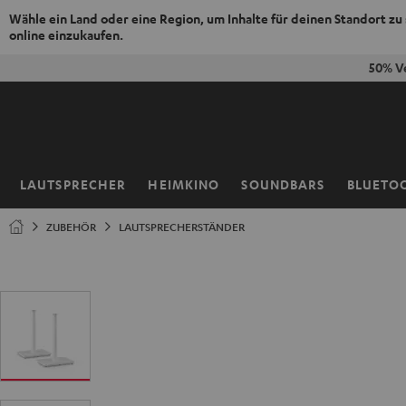
Wähle ein Land oder eine Region, um Inhalte für deinen Standort zu
online einzukaufen.
ZUM
50% V
NHALT
RINGEN
LAUTSPRECHER
HEIMKINO
SOUNDBARS
BLUETO
Startseite
ZUBEHÖR
LAUTSPRECHERSTÄNDER