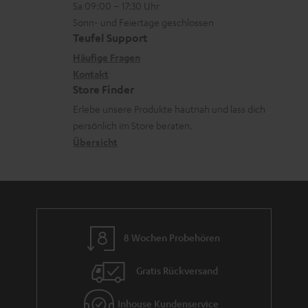
o
a
Sa 09:00 – 17:30 Uhr
L
t
n
r
Sonn- und Feiertage geschlossen
d
e
a
e
Teufel Support
t
e
x
k
n
Häufige Fragen
.
n
i
Kontakt
t
z
l
Store Finder
k
d
u
i
Erlebe unsere Produkte hautnah und lass dich
o
a
r
n
persönlich im Store beraten.
n
t
G
Übersicht
k
e
a
s
n
r
.
a
t
n
i
8 Wochen Probehören
t
t
i
l
Gratis Rückversand
e
e
Inhouse Kundenservice