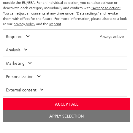
outside the EU/EEA. For an individual selection, you can also activate or
deactivate each category individually and confirm with
"Accept selection"
.
BLUETOOTH-KOPFHÖRER
NEWSLETTER
You can adjust all consents at any time under "Data settings" and revoke
BELGIEN
them with effect for the future. For more information, please also take a look
STEREOANLAGEN
at our
privacy policy
and the
imprint
.
STORES
FRANKREICH
LAUTSPRECHER
Required
Always active
DEINE VORTEILE BEI TEUFEL
POLEN
ULTIMA-SERIE
Analysis
TEUFEL STORY
Technische Änderungen, Tippfehler und Irrtum vorbehalten. Das auf unseren
IN-EAR-KOPFHÖRER
Marketing
SPANIEN
UNSER MANAGEMENT
Fotos abgebildete Zubehör ist nicht im Lieferumfang enthalten. Etwaige
Entsorgungsgebühren für Batterien sind im Preis inbegriffen.
FANSHOP
Personalization
NACHHALTIGKEIT
ITALIEN
©2026 Lautsprecher Teufel GmbH - All rights reserved.
NEUHEITEN
External content
UNSERE WERTE
USA
Impressum
AGB
Datenschutz
Daten-Einstellungen
EU Data Act
BARRIEREFREIHEIT
ACCEPT ALL
Vertrag widerrufen
WEITERE LÄNDER
Chat
APPLY SELECTION
starten