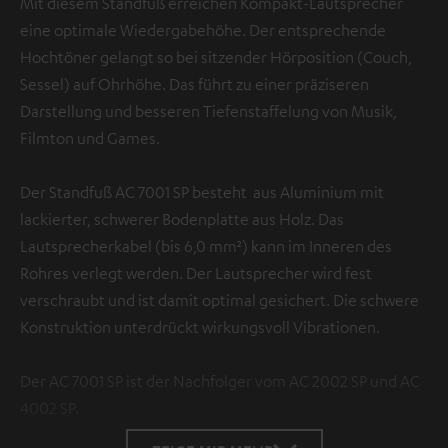
Mit diesem Standfuß erreichen Kompakt-Lautsprecher
eine optimale Wiedergabehöhe. Der entsprechende
Hochtöner gelangt so bei sitzender Hörposition (Couch,
Sessel) auf Ohrhöhe. Das führt zu einer präziseren
Darstellung und besseren Tiefenstaffelung von Musik,
Filmton und Games.
Der Standfuß AC 7001 SP besteht aus Aluminium mit
lackierter, schwerer Bodenplatte aus Holz. Das
Lautsprecherkabel (bis 6,0 mm²) kann im Inneren des
Rohres verlegt werden. Der Lautsprecher wird fest
verschraubt und ist damit optimal gesichert. Die schwere
Konstruktion unterdrückt wirkungsvoll Vibrationen.
Der AC 7001 SP ist der Nachfolger vom AC 2002 SP und AC
4002 SP.