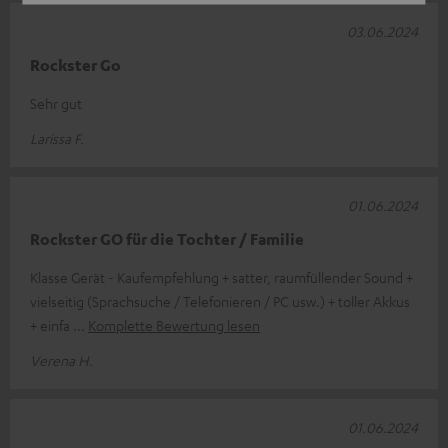
03.06.2024
Rockster Go
Sehr gut
Larissa F.
01.06.2024
Rockster GO für die Tochter / Familie
Klasse Gerät - Kaufempfehlung + satter, raumfüllender Sound +
vielseitig (Sprachsuche / Telefonieren / PC usw.) + toller Akkus
+ einfa
Komplette Bewertung lesen
Verena H.
01.06.2024