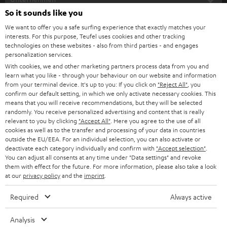
l
So it sounds like you
HEIMKINO-KOMPLETTANLAGEN
SUPPORT
d
Teufel Onlineshops
We want to offer you a safe surfing experience that exactly matches your
interests. For this purpose, Teufel uses cookies and other tracking
SOUNDBARS
u
KARRIERE
technologies on these websites - also from third parties - and engages
DEUTSCHLAND
personalization services.
n
STEREO
With cookies, we and other marketing partners process data from you and
PRESSE & MARKETING
g
learn what you like - through your behaviour on our website and information
ÖSTERREICH
SMART HOME
from your terminal device. It's up to you: If you click on
"Reject All"
, you
GESCHÄFTSKUNDEN
confirm our default setting, in which we only activate necessary cookies. This
means that you will receive recommendations, but they will be selected
SCHWEIZ
BLUETOOTH-LAUTSPRECHER
PARTNERPROGRAMM
randomly. You receive personalized advertising and content that is really
relevant to you by clicking
"Accept All"
. Here you agree to the use of all
KOPFHÖRER
cookies as well as to the transfer and processing of your data in countries
NIEDERLANDE
BLOG
outside the EU/EEA. For an individual selection, you can also activate or
deactivate each category individually and confirm with
"Accept selection"
.
BLUETOOTH-KOPFHÖRER
NEWSLETTER
You can adjust all consents at any time under "Data settings" and revoke
BELGIEN
them with effect for the future. For more information, please also take a look
STEREOANLAGEN
at our
privacy policy
and the
imprint
.
STORES
FRANKREICH
LAUTSPRECHER
Required
Always active
DEINE VORTEILE BEI TEUFEL
POLEN
ULTIMA-SERIE
Analysis
TEUFEL STORY