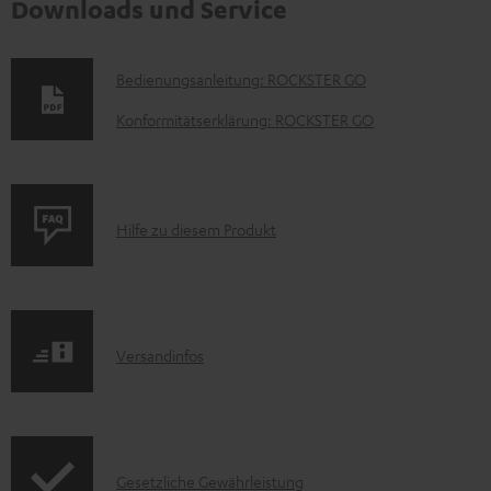
Downloads und Service
D
Bedienungsanleitung: ROCKSTER GO
o
Konformitätserklärung: ROCKSTER GO
k
u
m
P
Hilfe zu diesem Produkt
e
r
n
o
t
d
e
I
Versandinfos
u
z
n
k
u
f
t
m
o
F
H
I
Gesetzliche Gewährleistung
r