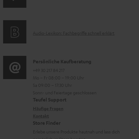
A
e
n
m
Q
r
f
a
s
u
o
t
n
A
Audio-Lexikon: Fachbegriffe schnell erklärt
r
i
t
u
m
o
e
d
a
n
r
i
K
Persönliche Kaufberatung
t
e
l
o
o
+49 30 217 84 217
i
n
Mo – Fr 08:00 – 19:00 Uhr
a
-
n
o
z
Sa 09:00 – 17:30 Uhr
d
L
t
n
u
Sonn- und Feiertage geschlossen
e
e
a
e
Teufel Support
m
n
x
k
n
Häufige Fragen
V
i
Kontakt
t
z
e
Store Finder
k
d
u
r
Erlebe unsere Produkte hautnah und lass dich
o
a
r