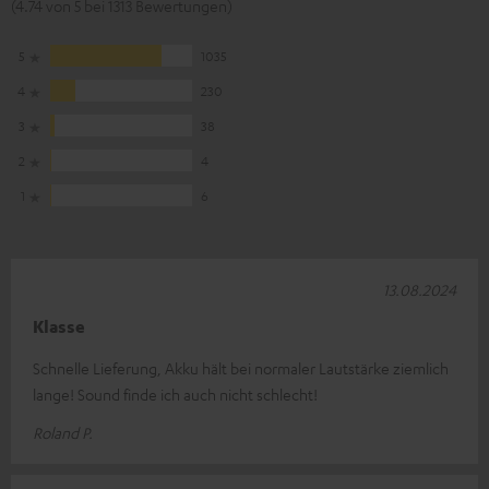
(4.74 von 5 bei 1313 Bewertungen)
5
1035
4
230
3
38
2
4
1
6
13.08.2024
Klasse
Schnelle Lieferung, Akku hält bei normaler Lautstärke ziemlich
lange! Sound finde ich auch nicht schlecht!
Roland P.