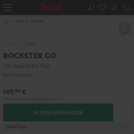
ZUM
NHALT
No
Abs
Startseite
Suche
RINGEN
Artike
im
SALE
OUTLET
Waren
(1313)
ROCKSTER GO
GO. Against the flow.
Farbe:
Schwarz
149,
€
99
Inkl. MwSt
und zzgl.
Versandkosten
14,99 €
IN DEN WARENKORB
Auf Lager