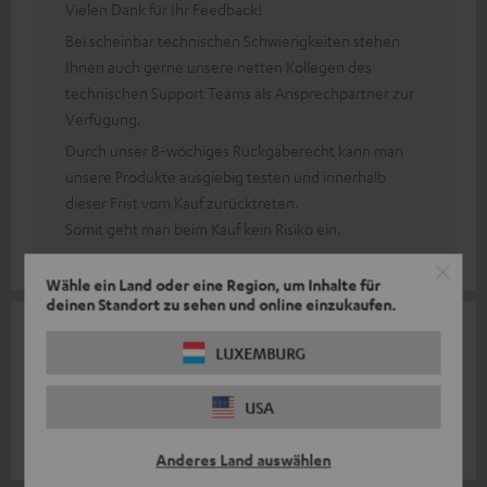
Vielen Dank für Ihr Feedback!
Bei scheinbar technischen Schwierigkeiten stehen
Ihnen auch gerne unsere netten Kollegen des
technischen Support Teams als Ansprechpartner zur
Verfügung.
Durch unser 8-wöchiges Rückgaberecht kann man
unsere Produkte ausgiebig testen und innerhalb
dieser Frist vom Kauf zurücktreten.
Somit geht man beim Kauf kein Risiko ein.
Wähle ein Land oder eine Region, um Inhalte für
deinen Standort zu sehen und online einzukaufen.
03.06.2024
LUXEMBURG
Rockstar go
USA
Alles ok Erwartungen erfüllt
Joachim V.
Anderes Land auswählen