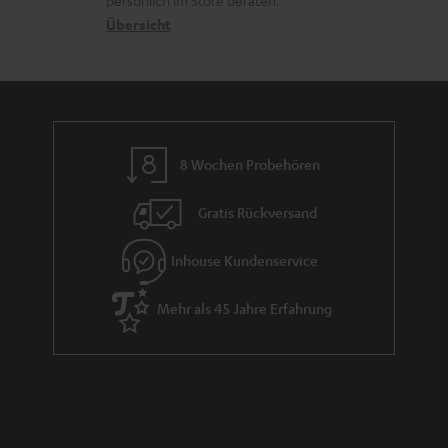
s
persönlich im Store beraten.
n
t
G
Übersicht
a
e
a
n
n
r
d
a
n
8 Wochen Probehören
t
i
Gratis Rückversand
e
Inhouse Kundenservice
Mehr als 45 Jahre Erfahrung