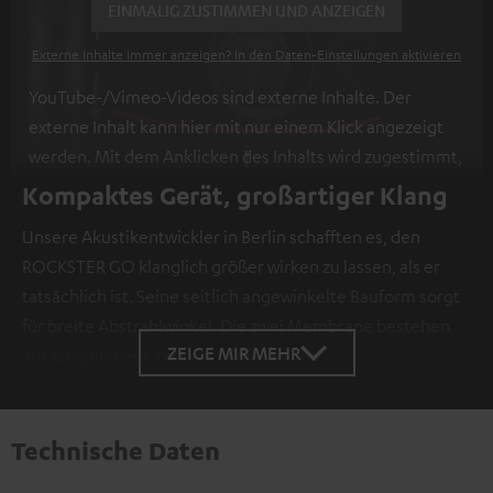
EINMALIG ZUSTIMMEN UND ANZEIGEN
Externe Inhalte immer anzeigen? In den Daten‑Einstellungen aktivieren
YouTube-/Vimeo-Videos sind externe Inhalte. Der
externe Inhalt kann hier mit nur einem Klick angezeigt
werden. Mit dem Anklicken des Inhalts wird zugestimmt,
dass externe Inhalte angezeigt werden. Dabei können
Kompaktes Gerät, großartiger Klang
personenbezogene Daten an Drittplattformen
Unsere Akustikentwickler in Berlin schafften es, den
übermittelt werden.
Weitere Informationen sind in der
ROCKSTER GO klanglich größer wirken zu lassen, als er
Datenschutzerklärung unter I zu finden
.
tatsächlich ist. Seine seitlich angewinkelte Bauform sorgt
für breite Abstrahlwinkel. Die zwei Membrane bestehen
ZEIGE MIR MEHR
aus langlebigem, robustem Aluminium.
Technische Daten