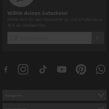
N
Wähle deinen Gutschein!
Melde dich für den Newsletter an und erhalte bis zu
e
45 € als Dankeschön.
w
s
JETZT
EMAIL
l
ANME
WIDGET
e
t
t
e
r
a
n
Kategorien
m
HEIMKINO
e
Unternehmen