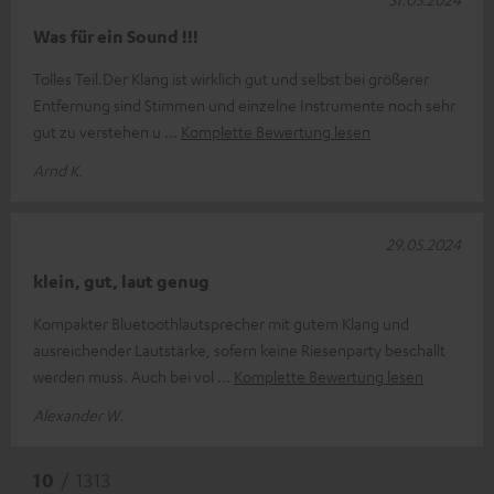
Was für ein Sound !!!
Tolles Teil.Der Klang ist wirklich gut und selbst bei größerer
Entfernung sind Stimmen und einzelne Instrumente noch sehr
gut zu verstehen u
Komplette Bewertung lesen
Arnd K.
29.05.2024
klein, gut, laut genug
Kompakter Bluetoothlautsprecher mit gutem Klang und
ausreichender Lautstärke, sofern keine Riesenparty beschallt
werden muss. Auch bei vol
Komplette Bewertung lesen
Alexander W.
10
/ 1313