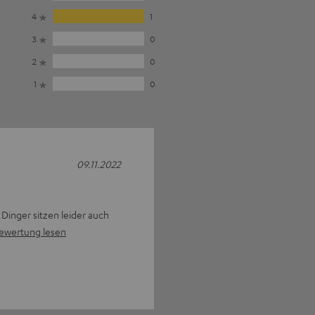
4
1
3
0
2
0
1
0
09.11.2022
 Dinger sitzen leider auch
ewertung lesen