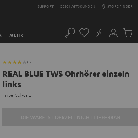
SUPPORT
GESCHÄFTSKUNDEN
STORE FINDER
No
R
MEHR
Suche
Mein
Artikel
Konto
im
Warenk
(1)
REAL BLUE TWS Ohrhörer einzeln
links
Farbe:
Schwarz
DIE WARE IST DERZEIT NICHT LIEFERBAR