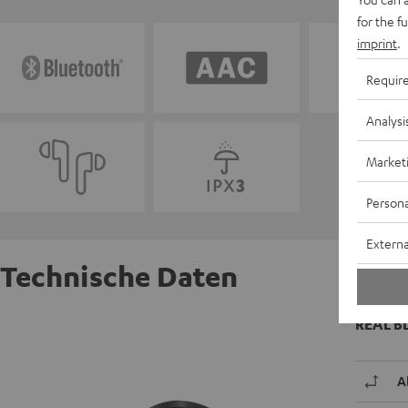
for the f
imprint
.
Requir
Analysi
Market
Persona
Externa
Technische Daten
REAL BL
A