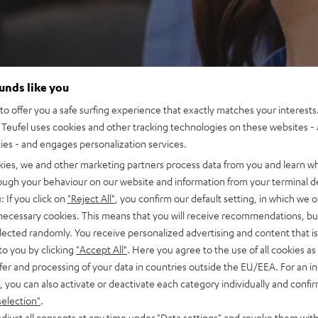
ounds like you
o offer you a safe surfing experience that exactly matches your interests.
Teufel uses cookies and other tracking technologies on these websites - 
ties - and engages personalization services.
kies, we and other marketing partners process data from you and learn w
rough your behaviour on our website and information from your terminal de
: If you click on
"Reject All"
, you confirm our default setting, in which we o
 necessary cookies. This means that you will receive recommendations, bu
elected randomly. You receive personalized advertising and content that is 
to you by clicking
"Accept All"
. Here you agree to the use of all cookies as 
fer and processing of your data in countries outside the EU/EEA. For an in
, you can also activate or deactivate each category individually and confi
selection"
.
djust all consents at any time under "Data settings" and revoke them with