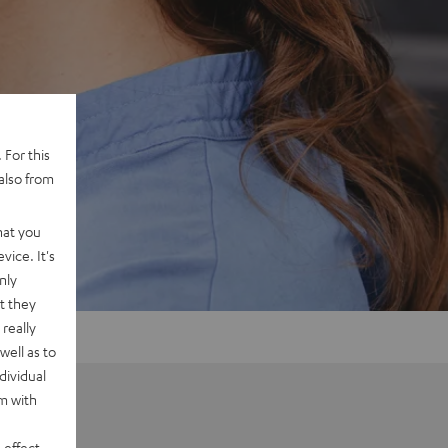
 For this
also from
hat you
vice. It's
nly
t they
really
well as to
dividual
rm with
 effect