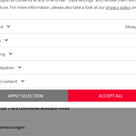
uture. For more information, please also take a look at our
privacy policy
an
ed
Alway
s
ing
lization
l content
APPLY SELECTION
ACCEPT ALL
UE TWS Ohrhörer einzeln links
bmessungen