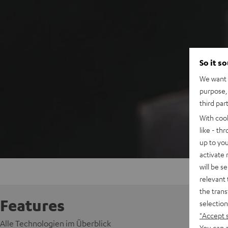
So it s
We want t
purpose, 
third par
With coo
like - th
up to you
activate
will be s
relevant 
the trans
Features
selection
"Accept 
Alle Technologien im Überblick
You can a