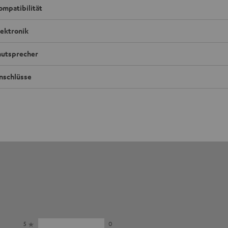
ompatibilität
lektronik
autsprecher
nschlüsse
5
0