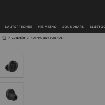
ZUM
NHALT
RINGEN
LAUTSPRECHER
HEIMKINO
SOUNDBARS
BLUETO
Startseite
ZUBEHÖR
KOPFHOERER ZUBEHOER