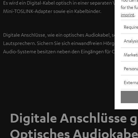
Es wird ein Digital-Kabel optisch in einer separaten Verpacku
for the f
Mini-TOSLINK-Adapter sowie ein Kabelbinder.
imprint
.
Requir
Digitale Anschlüsse, wie ein optisches Audiokabel, sorgen fü
Analysi
Lautsprechern. Sichern Sie sich einwandfreien Hörgenuss inde
Audio-Systeme besitzen neben den Eingängen für Cinch-Kabeln
Market
Persona
Externa
Digitale Anschlüsse g
Optisches Audiokabe