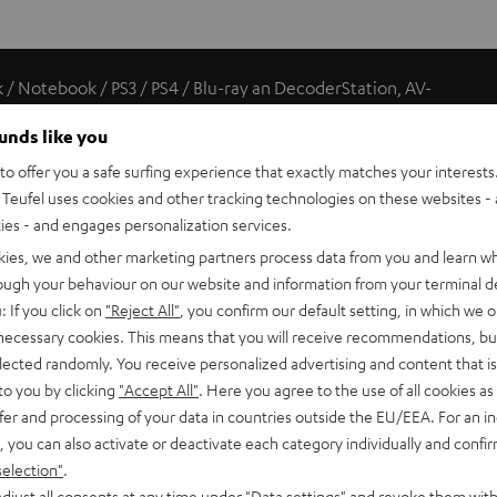
 / Notebook / PS3 / PS4 / Blu-ray an DecoderStation, AV-
ounds like you
o offer you a safe surfing experience that exactly matches your interests.
Teufel uses cookies and other tracking technologies on these websites - 
üsse gesteckt. So können Signalgeräte mit 3,5-mm-Mini-
ties - and engages personalization services.
kies, we and other marketing partners process data from you and learn w
rough your behaviour on our website and information from your terminal de
: If you click on
"Reject All"
, you confirm our default setting, in which we o
, langlebige, störungsfreie Verbindung.
 necessary cookies. This means that you will receive recommendations, bu
elected randomly. You receive personalized advertising and content that is 
to you by clicking
"Accept All"
. Here you agree to the use of all cookies as 
fer and processing of your data in countries outside the EU/EEA. For an in
s aufwendige Innenleben.
, you can also activate or deactivate each category individually and confi
selection"
.
djust all consents at any time under "Data settings" and revoke them with