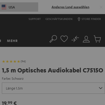
Anderes Land auswählen
USA
SUPPORT
GESCHÄFTSKUNDEN
STORE FINDER
No
R
MEHR
Suche
Mein
Artikel
Konto
im
Warenk
(94)
1,5 m Optisches Audiokabel C7515O
Farbe:
Schwarz
19,
€
99