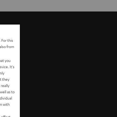
 For this
also from
hat you
vice. It's
nly
t they
really
well as to
dividual
rm with
 effect