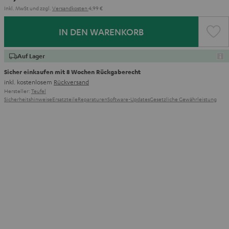
Inkl. MwSt
und zzgl.
Versandkosten
4,99 €
IN DEN WARENKORB
Auf Lager
Sicher einkaufen mit 8 Wochen Rückgaberecht
inkl. kostenlosem
Rückversand
Hersteller:
Teufel
Sicherheitshinweise
Ersatzteile
Reparaturen
Software-Updates
Gesetzliche Gewährleistung