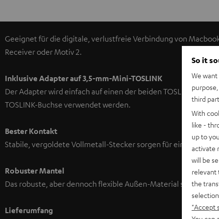
Geeignet für die digitale, verlustfreie Verbindung von Macbook
Receiver oder Motiv 2.
So it s
We want t
Inklusive Adapter auf 3,5-mm-Mini-TOSLINK
purpose, 
Der Adapter wird einfach auf einen der beiden TOSLINK-Anschl
third par
TOSLINK-Buchse verwendet werden.
With coo
like - th
Bester Kontakt
up to you
Stabile, vergoldete Vollmetall-Stecker sorgen für eine sichere
activate
will be s
Robuster Mantel
relevant 
the trans
Das robuste, aber dennoch flexible Außen-Material schützt da
selection
"Accept 
Lieferumfang
You can a