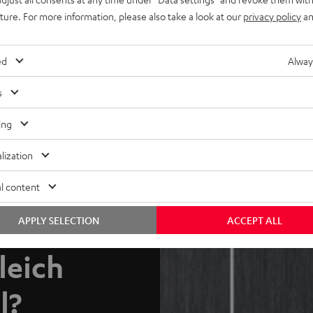
ng geliefert. Zum Lieferumfang gehören das Kabel, der 3,5-mm-
uture. For more information, please also take a look at our
privacy policy
an
ed
Alway
r verlustfreie Audioübertragung vom Empfangsgerät zu den
s
m Sie Ihre Geräte mit diesen Kabeln verbinden. Viele moderne
 auch digitale Eingänge.
ing
lization
l content
APPLY SELECTION
ACCEPT ALL
leich
l?