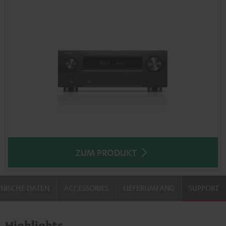
ZUM PRODUKT
NISCHE DATEN
ACCESSORIES
LIEFERUMFANG
SUPPORT
Highlights