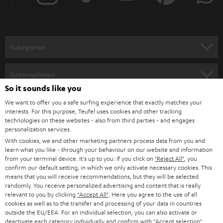
r
a
n
Kategorien
m
HEIMKINO
e
Unternehmen
l
So it sounds like you
HEIMKINO-KOMPLETTANLAGEN
SUPPORT
d
Teufel Onlineshops
We want to offer you a safe surfing experience that exactly matches your
interests. For this purpose, Teufel uses cookies and other tracking
SOUNDBARS
u
KARRIERE
technologies on these websites - also from third parties - and engages
DEUTSCHLAND
personalization services.
n
STEREO
With cookies, we and other marketing partners process data from you and
PRESSE & MARKETING
g
learn what you like - through your behaviour on our website and information
ÖSTERREICH
SMART HOME
from your terminal device. It's up to you: If you click on
"Reject All"
, you
GESCHÄFTSKUNDEN
confirm our default setting, in which we only activate necessary cookies. This
means that you will receive recommendations, but they will be selected
SCHWEIZ
BLUETOOTH-LAUTSPRECHER
PARTNERPROGRAMM
randomly. You receive personalized advertising and content that is really
relevant to you by clicking
"Accept All"
. Here you agree to the use of all
KOPFHÖRER
cookies as well as to the transfer and processing of your data in countries
NIEDERLANDE
BLOG
outside the EU/EEA. For an individual selection, you can also activate or
deactivate each category individually and confirm with
"Accept selection"
.
BLUETOOTH-KOPFHÖRER