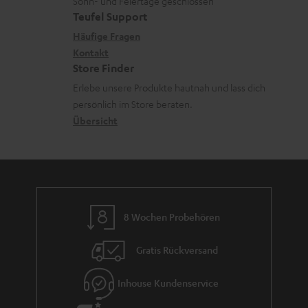
e
Sonn- und Feiertage geschlossen
e
a
e
Teufel Support
r
x
k
n
Häufige Fragen
l
i
Kontakt
t
z
a
Store Finder
k
d
u
d
Erlebe unsere Produkte hautnah und lass dich
o
a
r
e
persönlich im Store beraten.
n
t
G
Übersicht
n
e
a
n
r
a
n
8 Wochen Probehören
t
i
Gratis Rückversand
e
Inhouse Kundenservice