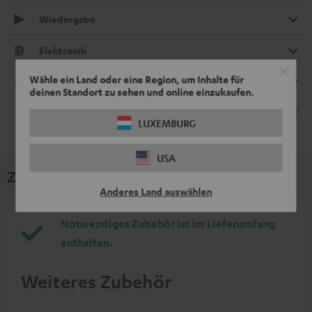
Wiedergabe
Elektronik
Wähle ein Land oder eine Region, um Inhalte für
Streaming-Dienste
deinen Standort zu sehen und online einzukaufen.
Fernbedienung
LUXEMBURG
USA
Zubehör
Anderes Land auswählen
Notwendiges Zubehör ist im Lieferumfang
enthalten.
Weiteres Zubehör