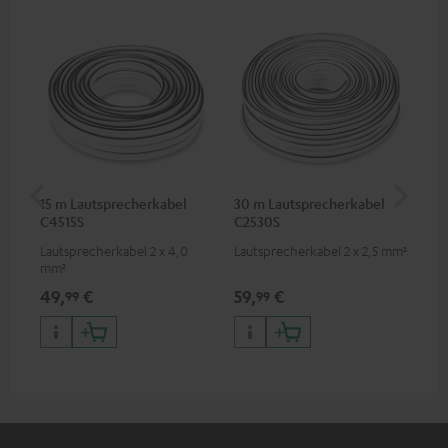
15 m Lautsprecherkabel
30 m Lautsprecherkabel
5,
C4515S
C2530S
C3
Lautsprecherkabel 2 x 4,0
Lautsprecherkabel 2 x 2,5 mm²
Ho
mm²
Ver
Ci
49,
€
59,
€
24
99
99