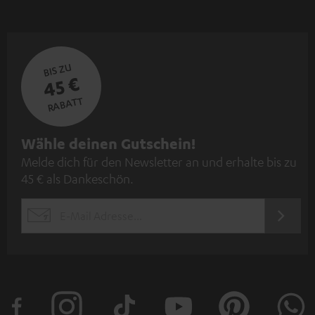
BIS ZU
45 €
RABATT
N
Wähle deinen Gutschein!
Melde dich für den Newsletter an und erhalte bis zu
e
45 € als Dankeschön.
w
s
JETZT
EMAIL
l
ANME
WIDGET
e
t
t
e