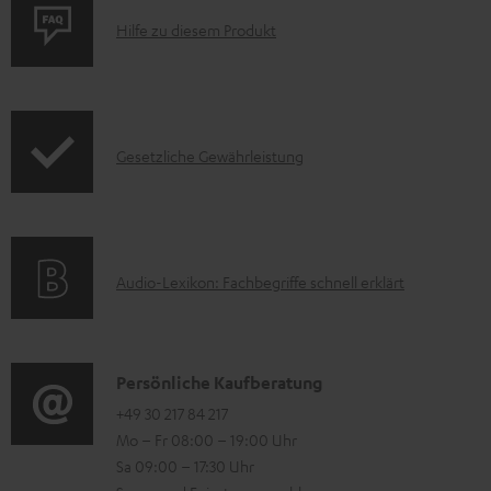
u
P
m
Hilfe zu diesem Produkt
r
e
o
n
d
t
I
Gesetzliche Gewährleistung
u
e
n
k
z
f
t
u
o
F
m
A
Audio-Lexikon: Fachbegriffe schnell erklärt
r
A
H
u
m
Q
e
d
a
s
r
i
K
Persönliche Kaufberatung
t
u
o
o
+49 30 217 84 217
i
n
Mo – Fr 08:00 – 19:00 Uhr
-
n
o
t
Sa 09:00 – 17:30 Uhr
L
t
n