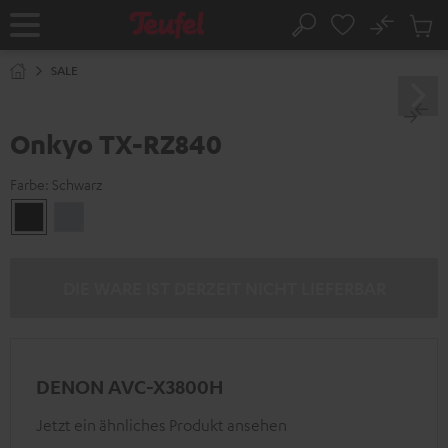
ZUM
NHALT
No
Abs
Startseite
Suche
RINGEN
Artike
im
SALE
Waren
Onkyo TX-RZ840
Farbe:
Schwarz
Schwarz
Silber
DIE WARE IST DERZEIT NICHT LIEFERBAR
DENON AVC-X3800H
Jetzt ein ähnliches Produkt ansehen