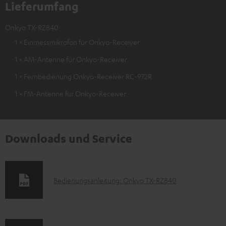
Lieferumfang
Onkyo TX-RZ840
1 × Einmessmikrofon für Onkyo-Receiver
1 × AM-Antenne für Onkyo-Receiver
1 × Fernbedienung Onkyo-Receiver RC-972R
1 × FM-Antenne für Onkyo-Receiver
Downloads und Service
D
Bedienungsanleitung: Onkyo TX-RZ840
o
k