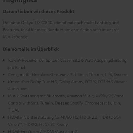
Darum lieben wir dieses Produkt
Der neue Onkyo TX-RZ840 kommt mit noch mehr Leistung und
Features. Ideal für mitreißende Heimkino-Action oder intensive
Musikabende.
Die Vorteile im Überblick
9.2-AV-Receiver der Spitzenklasse mit 215 Watt Ausgangsleistung
pro Kanal
Geeignet für Heimkino-Sets wie z.B. Ultima, Theater, LT 5, System
Unterstützt Dolby True HD, Dolby Atmos, DTS:X, DTS-HD Master
Audio uvm.
Musik-Streaming mit Bluetooth, Amazon Music, AirPlay 2 (Voice
Control with Siri), TuneIn, Deezer, Spotify, Chromecast built in,
TIDAL
HDMI mit Unterstützung für 4K/60 Hz, HDCP 2.2, HDR (Dolby
Vision™, HDR10, HLG), 3D Ready
HDMI-Eingänge: 7, HDMI-Ausgänge 2