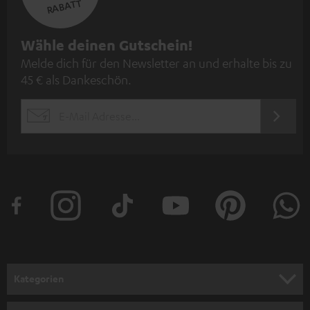
RABATT
N
Wähle deinen Gutschein!
Melde dich für den Newsletter an und erhalte bis zu
e
45 € als Dankeschön.
w
s
JETZT
EMAIL
l
ANME
WIDGET
e
t
t
e
r
a
n
Kategorien
m
HEIMKINO