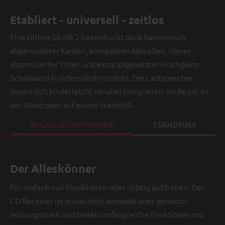
Etabliert - universell - zeitlos
Eine Ultima 20 Mk 2 beeindruckt dank harmonisch
abgerundeter Kanten, kompakten Abmaßen, clever
akzentuierter Töner und extra abgesetzter Hochglanz-
Schallwand in jedem Wohnumfeld. Die Lautsprecher
lassen sich kinderleicht variabel integrieren: im Regal, an
der Wand oder auf einem Standfuß.
REGALLAUTSPRECHER
STANDFUSS
Der Alleskönner
Für einfach mal Musikhören oder richtig aufdrehen: Der
CD Receiver ist erstaunlich kompakt aber dennoch
leistungsstark und bietet umfangreiche Funktionen mit