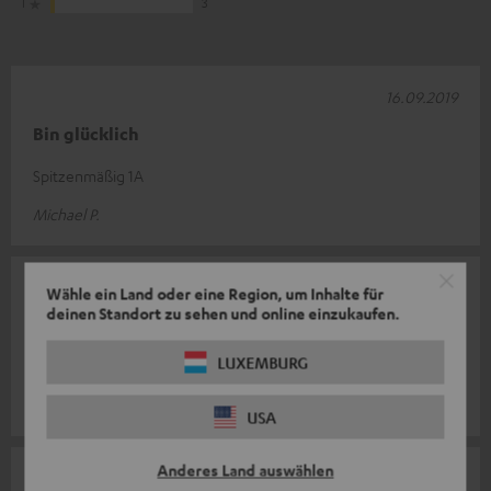
1
3
16.09.2019
Bin glücklich
Spitzenmäßig 1A
Michael P.
12.08.2019
Wähle ein Land oder eine Region, um Inhalte für
deinen Standort zu sehen und online einzukaufen.
Top
LUXEMBURG
Bin sehr zufrieden.
Florian T.
USA
Anderes Land auswählen
20.05.2019