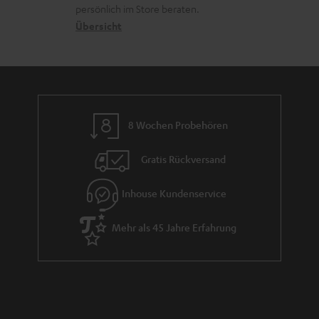
o
a
r
persönlich im Store beraten.
n
t
G
Übersicht
e
a
n
r
a
n
8 Wochen Probehören
t
i
Gratis Rückversand
e
Inhouse Kundenservice
Mehr als 45 Jahre Erfahrung