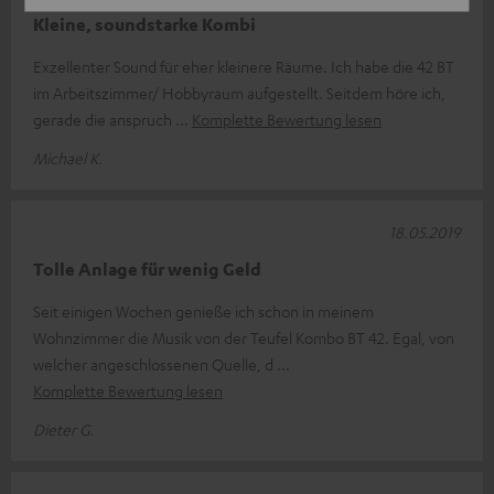
Kleine, soundstarke Kombi
Exzellenter Sound für eher kleinere Räume. Ich habe die 42 BT
im Arbeitszimmer/ Hobbyraum aufgestellt. Seitdem höre ich,
gerade die anspruch
Komplette Bewertung lesen
Michael K.
18.05.2019
Tolle Anlage für wenig Geld
Seit einigen Wochen genieße ich schon in meinem
Wohnzimmer die Musik von der Teufel Kombo BT 42. Egal, von
welcher angeschlossenen Quelle, d
Komplette Bewertung lesen
Dieter G.