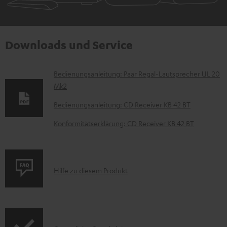
Downloads und Service
D
Bedienungsanleitung: Paar Regal-Lautsprecher UL 20
Mk2
o
k
Bedienungsanleitung: CD Receiver KB 42 BT
u
Konformitätserklärung: CD Receiver KB 42 BT
m
e
n
P
Hilfe zu diesem Produkt
t
r
e
o
z
d
u