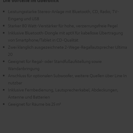
Die Vorteile im Überblick
Leistungsstarke Stereo-Anlage mit Bluetooth, CD, Radio, TV-
Eingang und USB
Starker 80 Watt-Verstärker für hohe, verzerrungsfreie Pegel
Inklusive Bluetooth-Dongle mit aptX für kabellose Übertragung
von Smartphone/Tablet in CD-Qualität
Zwei klanglich ausgezeichnete 2-Wege-Regallautsprecher Ultima
20
Geeignet für Regal- oder Standfußaufstellung sowie
Wandanbringung
Anschluss für optionalen Subwoofer, weitere Quellen über Line In
nutzbar
Inklusive Fernbedienung, Lautsprecherkabel, Abdeckungen,
Antenne und Batterien
Geeignet für Räume bis 25 m²