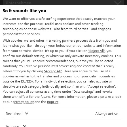
e
Unternehmen
l
So it sounds like you
HEIMKINO-KOMPLETTANLAGEN
SUPPORT
d
Teufel Onlineshops
We want to offer you a safe surfing experience that exactly matches your
interests. For this purpose, Teufel uses cookies and other tracking
SOUNDBARS
u
KARRIERE
technologies on these websites - also from third parties - and engages
DEUTSCHLAND
personalization services.
n
STEREO
With cookies, we and other marketing partners process data from you and
PRESSE & MARKETING
g
learn what you like - through your behaviour on our website and information
ÖSTERREICH
SMART HOME
from your terminal device. It's up to you: If you click on
"Reject All"
, you
GESCHÄFTSKUNDEN
confirm our default setting, in which we only activate necessary cookies. This
means that you will receive recommendations, but they will be selected
SCHWEIZ
BLUETOOTH-LAUTSPRECHER
PARTNERPROGRAMM
randomly. You receive personalized advertising and content that is really
relevant to you by clicking
"Accept All"
. Here you agree to the use of all
KOPFHÖRER
cookies as well as to the transfer and processing of your data in countries
NIEDERLANDE
BLOG
outside the EU/EEA. For an individual selection, you can also activate or
deactivate each category individually and confirm with
"Accept selection"
.
BLUETOOTH-KOPFHÖRER
NEWSLETTER
You can adjust all consents at any time under "Data settings" and revoke
BELGIEN
them with effect for the future. For more information, please also take a look
STEREOANLAGEN
at our
privacy policy
and the
imprint
.
STORES
FRANKREICH
LAUTSPRECHER
Required
Always active
DEINE VORTEILE BEI TEUFEL
POLEN
ULTIMA-SERIE
Analysis