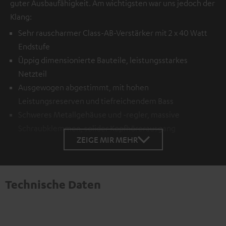
guter Ausbaufähigkeit. Am wichtigsten war uns jedoch der
Klang:
Sehr rauscharmer Class-AB-Verstärker mit 2 x 40 Watt
Endstufe
Üppig dimensionierte Bauteile, leistungsstarkes
Netzteil
Ausgewogen abgestimmt, mit hohen
Leistungsreserven und tiefreichendem Bass
Schweres Metallgehäuse und -regler, massive
Schraubklemmen, solider Kopfhörerausgang
ZEIGE MIR MEHR
Technische Daten