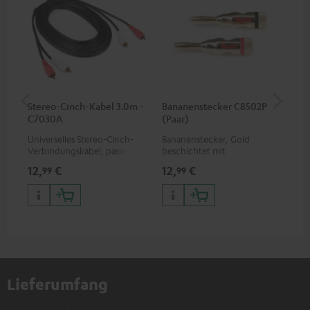
Stereo-Cinch-Kabel 3.0m -
Bananenstecker C8502P
Wa
C7030A
(Paar)
Universelles Stereo-Cinch-
Bananenstecker, Gold
Wan
Verbindungskabel, passend
beschichtet mit
Lau
für alle Geräte mit Cinch-
Schraubklemme
Ho
12,
€
12,
€
29
99
99
Buchsen
Dip
Lieferumfang