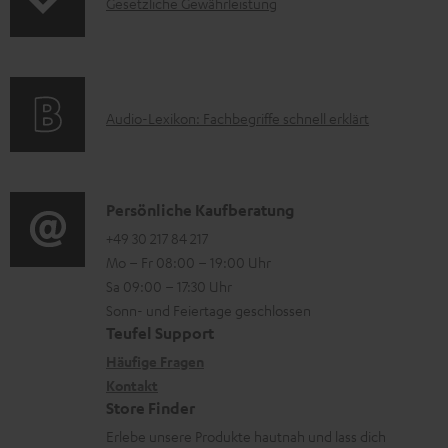
I
Gesetzliche Gewährleistung
u
m
n
k
H
f
t
e
o
F
r
A
Audio-Lexikon: Fachbegriffe schnell erklärt
r
A
u
u
m
Q
n
d
a
s
t
i
K
Persönliche Kaufberatung
t
e
o
o
+49 30 217 84 217
i
Mo – Fr 08:00 – 19:00 Uhr
r
-
n
o
Sa 09:00 – 17:30 Uhr
l
L
t
n
Sonn- und Feiertage geschlossen
a
e
a
e
Teufel Support
d
x
k
n
Häufige Fragen
e
i
Kontakt
t
z
Store Finder
n
k
d
u
Erlebe unsere Produkte hautnah und lass dich