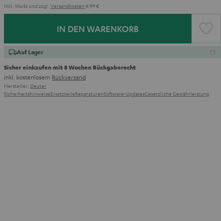
Inkl. MwSt
und zzgl.
Versandkosten
4,99 €
IN DEN WARENKORB
Auf Lager
Sicher einkaufen mit 8 Wochen Rückgaberecht
inkl. kostenlosem
Rückversand
Hersteller:
Deuter
Sicherheitshinweise
Ersatzteile
Reparaturen
Software-Updates
Gesetzliche Gewährleistung