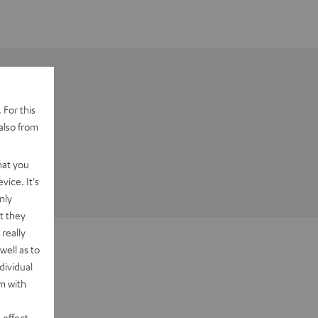
 For this
also from
hat you
vice. It's
nly
t they
really
well as to
dividual
rm with
 effect