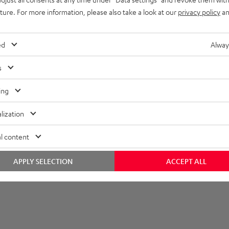
uture. For more information, please also take a look at our
privacy policy
an
bmessungen
ed
Alway
s
ing
lization
l content
APPLY SELECTION
ACCEPT ALL