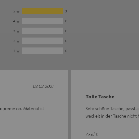
5
3
4
0
3
0
2
0
1
0
03.02.2021
Tolle Tasche
upreme on. Material ist
Sehr schöne Tasche, passt al
wackelt in der Tasche nicht 
Axel T.