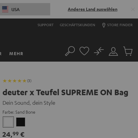
Anderes Land auswählen
USA
SUPPORT
GESCHÄFTSKUNDEN
STORE FINDER
No
R
MEHR
Suche
Mein
Artikel
Konto
im
Warenk
(3)
deuter x Teufel SUPREME ON Bag
Dein Sound, dein Style
Farbe:
Sand Bone
Sand
Schwarz
Bone
24,
€
99