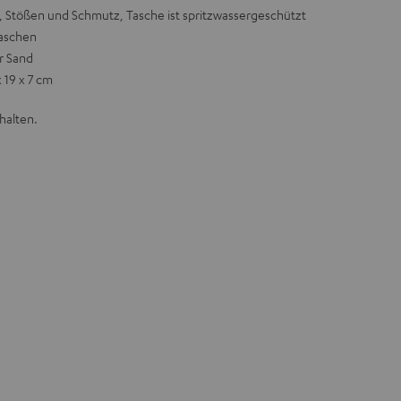
n, Stößen und Schmutz, Tasche ist spritzwassergeschützt
laschen
er Sand
 19 x 7 cm
halten.