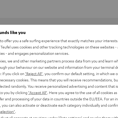
ounds like you
o offer you a safe surfing experience that exactly matches your interests.
Teufel uses cookies and other tracking technologies on these websites - 
ties - and engages personalization services.
kies, we and other marketing partners process data from you and learn w
rough your behaviour on our website and information from your terminal de
: If you click on
"Reject All"
, you confirm our default setting, in which we o
 necessary cookies. This means that you will receive recommendations, bu
elected randomly. You receive personalized advertising and content that is 
to you by clicking
"Accept All"
. Here you agree to the use of all cookies as 
fer and processing of your data in countries outside the EU/EEA. For an in
, you can also activate or deactivate each category individually and confi
x Teufel SUPREME ON Bag
selection"
.
tige Tasche mit Reißverschluss für den SUPREME ON
djust all consents at any time under "Data settings" and revoke them with