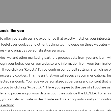
ounds like you
Real
o offer you a safe surfing experience that exactly matches your interests.
ichter, stabiler, ohrumschließender aber offener High-Definition
Teufel uses cookies and other tracking technologies on these websites - 
Neodym-Magneten und 44-mm-Linear-HD-Treiber sorgen für ei
ties - and engages personalization services.
Impulstreue und verzerrungsfreie Pegel. Die klangliche Abstim
kies, we and other marketing partners process data from you and learn w
 und natürlich. Hochwertiges Zubehör im Lieferumfang.
rough your behaviour on our website and information from your terminal de
: If you click on
"Reject All"
, you confirm our default setting, in which we o
autsprecher
 necessary cookies. This means that you will receive recommendations, bu
elected randomly. You receive personalized advertising and content that is 
abel
to you by clicking
"Accept All"
. Here you agree to the use of all cookies as 
fer and processing of your data in countries outside the EU/EEA. For an in
bmessungen
, you can also activate or deactivate each category individually and confi
selection"
.
djust all consents at any time under "Data settings" and revoke them with