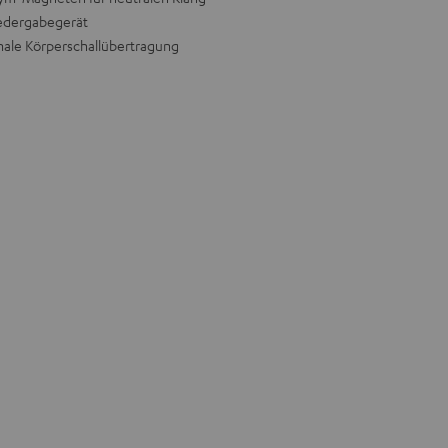
iedergabegerät
male Körperschallübertragung