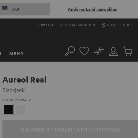
Anderes Land auswählen
USA
SUPPORT
GESCHÄFTSKUNDEN
STORE FINDER
No
R
MEHR
Suche
Mein
Artikel
Konto
im
Warenk
Aureol Real
Blackjack
Farbe:
Schwarz
Schwarz
Weiß
DIE WARE IST DERZEIT NICHT LIEFERBAR