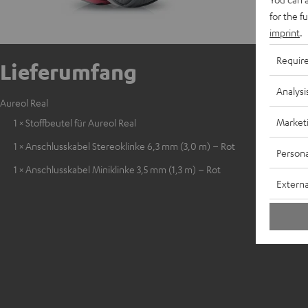
for the f
imprint
.
Requir
Lieferumfang
Analysi
Aureol Real
Market
1 × Stoffbeutel für Aureol Real
1 × Anschlusskabel Stereoklinke 6,3 mm (3,0 m) – Rot
Persona
1 × Anschlusskabel Miniklinke 3,5 mm (1,3 m) – Rot
Externa