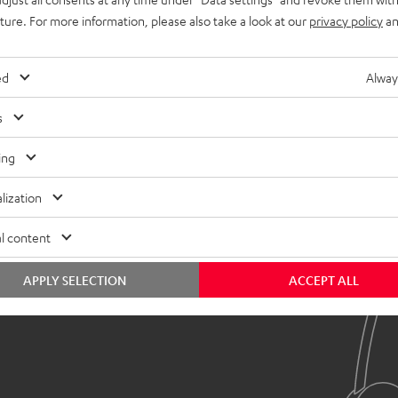
uture. For more information, please also take a look at our
privacy policy
an
ed
Alway
s
ing
lization
l content
APPLY SELECTION
ACCEPT ALL