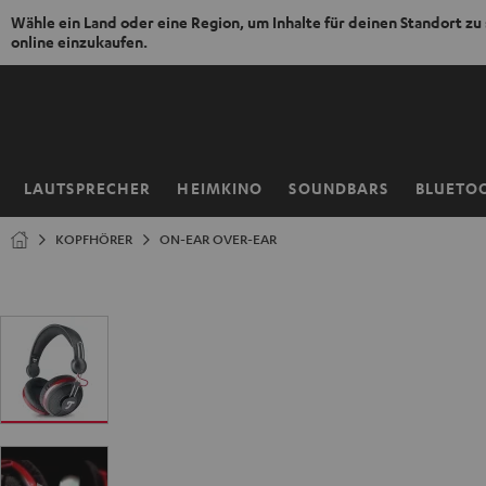
Wähle ein Land oder eine Region, um Inhalte für deinen Standort zu
online einzukaufen.
ZUM
NHALT
RINGEN
LAUTSPRECHER
HEIMKINO
SOUNDBARS
BLUETO
Startseite
KOPFHÖRER
ON-EAR OVER-EAR