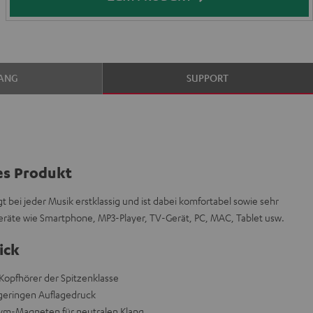
ANG
SUPPORT
es Produkt
t bei jeder Musik erstklassig und ist dabei komfortabel sowie sehr
geräte wie Smartphone, MP3-Player, TV-Gerät, PC, MAC, Tablet usw.
ick
opfhörer der Spitzenklasse
r geringen Auflagedruck
ym-Magneten für neutralen Klang