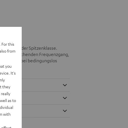
 For this
 Kopfhörer der Spitzenklasse.
also from
nen weitreichenden Frequenzgang,
mung ist dabei bedingungslos
hat you
vice. It's
nly
t they
really
well as to
dividual
rm with
 effect