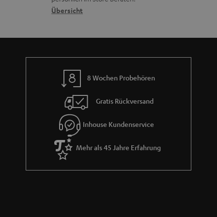
n
t
G
Übersicht
a
e
a
n
n
r
d
a
n
8 Wochen Probehören
t
i
Gratis Rückversand
e
Inhouse Kundenservice
Mehr als 45 Jahre Erfahrung