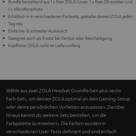
Bundle bestehend aus 1 x Paar ZOLA Cover, 1 x Paar Ohrpolster und
1 x Mikrofonschutz
Erhältlich in 6 verschiedenen Farbsets, gestalte deinen ZOLA jeden
Tag neu
Einfacher & schneller Austausch
Geeignet auch als Ersatz bei Verlust oder Beschädigung
Kopfhörer ZOLA nicht im Lieferumfang
Wähle aus zwei ZOLA Headset Grundfarben plus sechs
Farb-Sets, um deinen ZOLA optimal an dein Gaming-Setup
oder deine persönlichen Vorlieben anzupassen. Darüber
hinaus kannst du weitere Sets bestellen, um die
Farbpalette zu erweitern. Die Farben wurden in
verschiedenen User-Tests definiert und sind einfach