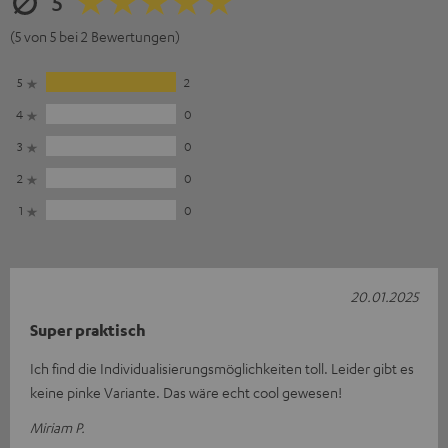
5
(5 von 5 bei 2 Bewertungen)
5
2
4
0
3
0
2
0
1
0
20.01.2025
Super praktisch
Ich find die Individualisierungsmöglichkeiten toll. Leider gibt es
keine pinke Variante. Das wäre echt cool gewesen!
Miriam P.