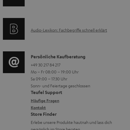
n
n
m
Q
f
t
a
s
o
e
t
A
Audio-Lexikon: Fachbegriffe schnell erklärt
r
r
i
u
m
l
o
d
a
a
n
i
K
Persönliche Kaufberatung
t
d
e
o
o
+49 30 217 84 217
i
e
n
Mo – Fr 08:00 – 19:00 Uhr
-
n
o
n
z
Sa 09:00 – 17:30 Uhr
L
t
n
u
Sonn- und Feiertage geschlossen
e
a
e
Teufel Support
m
x
k
n
Häufige Fragen
V
i
Kontakt
t
z
e
Store Finder
k
d
u
r
Erlebe unsere Produkte hautnah und lass dich
o
a
r
s
persönlich im Store beraten.