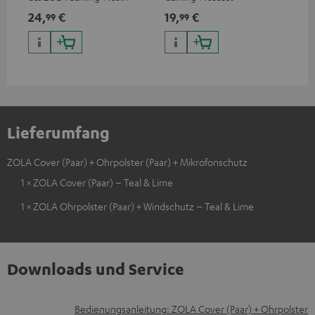
24,
€
19,
€
99
99
Lieferumfang
ZOLA Cover (Paar) + Ohrpolster (Paar) + Mikrofonschutz
1 × ZOLA Cover (Paar) – Teal & Lime
1 × ZOLA Ohrpolster (Paar) + Windschutz – Teal & Lime
Downloads und Service
D
Bedienungsanleitung: ZOLA Cover (Paar) + Ohrpolster