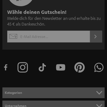
N
Wähle deinen Gutschein!
Melde dich für den Newsletter an und erhalte bis zu
e
45 € als Dankeschön.
w
s
JETZT
EMAIL
l
ANME
WIDGET
e
t
t
e
r
a
n
Kategorien
m
HEIMKINO
e
Unternehmen