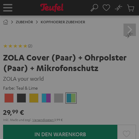
ZUM
NHALT
No
Abs
Startseite
Suche
RINGEN
Artike
im
ZUBEHÖR
KOPFHOERER ZUBEHOER
Waren
(2)
ZOLA Cover (Paar) + Ohrpolster
(Paar) + Mikrofonschutz
ZOLA your world
Farbe:
Teal & Lime
Coral
Dark
Golden
Grape
Light
Teal
Red
Gray
Amber
&
Gray
&
29,
€
99
Aqua
Lime
Inkl. MwSt
und zzgl.
Versandkosten
3,99 €
IN DEN WARENKORB