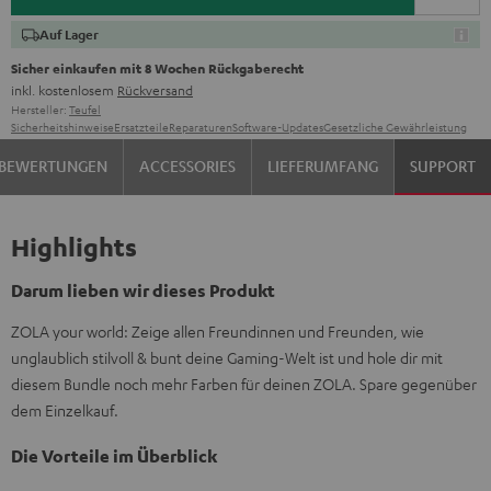
Auf Lager
Sicher einkaufen mit 8 Wochen Rückgaberecht
inkl. kostenlosem
Rückversand
Hersteller:
Teufel
Sicherheitshinweise
Ersatzteile
Reparaturen
Software-Updates
Gesetzliche Gewährleistung
BEWERTUNGEN
ACCESSORIES
LIEFERUMFANG
SUPPORT
Highlights
Darum lieben wir dieses Produkt
ZOLA your world: Zeige allen Freundinnen und Freunden, wie
unglaublich stilvoll & bunt deine Gaming-Welt ist und hole dir mit
diesem Bundle noch mehr Farben für deinen ZOLA. Spare gegenüber
dem Einzelkauf.
Die Vorteile im Überblick