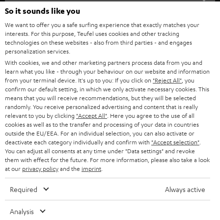
l
So it sounds like you
HEIMKINO-KOMPLETTANLAGEN
SUPPORT
d
Teufel Onlineshops
We want to offer you a safe surfing experience that exactly matches your
interests. For this purpose, Teufel uses cookies and other tracking
SOUNDBARS
u
KARRIERE
technologies on these websites - also from third parties - and engages
DEUTSCHLAND
personalization services.
n
STEREO
With cookies, we and other marketing partners process data from you and
PRESSE & MARKETING
g
learn what you like - through your behaviour on our website and information
ÖSTERREICH
SMART HOME
from your terminal device. It's up to you: If you click on
"Reject All"
, you
GESCHÄFTSKUNDEN
confirm our default setting, in which we only activate necessary cookies. This
means that you will receive recommendations, but they will be selected
SCHWEIZ
BLUETOOTH-LAUTSPRECHER
PARTNERPROGRAMM
randomly. You receive personalized advertising and content that is really
relevant to you by clicking
"Accept All"
. Here you agree to the use of all
KOPFHÖRER
cookies as well as to the transfer and processing of your data in countries
NIEDERLANDE
BLOG
outside the EU/EEA. For an individual selection, you can also activate or
deactivate each category individually and confirm with
"Accept selection"
.
BLUETOOTH-KOPFHÖRER
NEWSLETTER
You can adjust all consents at any time under "Data settings" and revoke
BELGIEN
them with effect for the future. For more information, please also take a look
STEREOANLAGEN
at our
privacy policy
and the
imprint
.
STORES
FRANKREICH
LAUTSPRECHER
Required
Always active
DEINE VORTEILE BEI TEUFEL
POLEN
ULTIMA-SERIE
Analysis
TEUFEL STORY