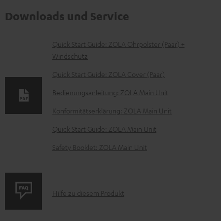
Downloads und Service
D
Quick Start Guide: ZOLA Ohrpolster (Paar) +
Windschutz
o
k
Quick Start Guide: ZOLA Cover (Paar)
u
Bedienungsanleitung: ZOLA Main Unit
m
Konformitätserklärung: ZOLA Main Unit
e
Quick Start Guide: ZOLA Main Unit
n
t
Safety Booklet: ZOLA Main Unit
e
z
u
P
Hilfe zu diesem Produkt
m
r