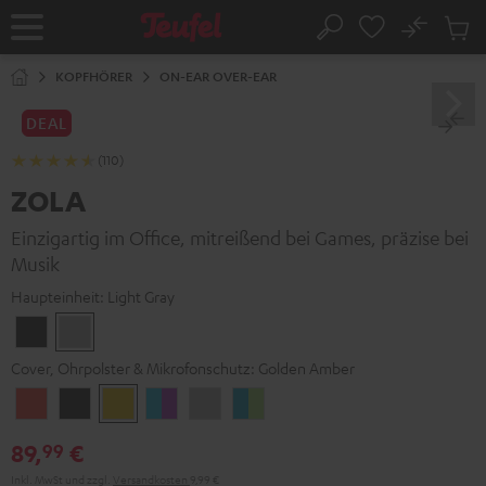
ZUM
NHALT
No
Abs
Startseite
Suche
RINGEN
Artike
im
KOPFHÖRER
ON-EAR OVER-EAR
Waren
DEAL
(110)
ZOLA
Einzigartig im Office, mitreißend bei Games, präzise bei
Musik
Haupteinheit:
Light Gray
Dark
Light
Gray
Gray
Cover, Ohrpolster & Mikrofonschutz:
Golden Amber
Coral
Dark
Golden
Grape
Light
Teal
Red
Gray
Amber
&
Gray
&
89,
€
99
Aqua
Lime
Inkl. MwSt
und zzgl.
Versandkosten
9,99 €