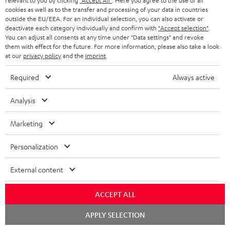
relevant to you by clicking
"Accept All"
. Here you agree to the use of all
cookies as well as to the transfer and processing of your data in countries
Store Finder
outside the EU/EEA. For an individual selection, you can also activate or
deactivate each category individually and confirm with
"Accept selection"
.
Erlebe unsere Produkte hautnah und lass dich persönlich
You can adjust all consents at any time under "Data settings" and revoke
im Store beraten.
them with effect for the future. For more information, please also take a look
at our
privacy policy
and the
imprint
.
Required
Always active
Analysis
BIS ZU
45 €
Marketing
RABATT
Personalization
N
Wähle deinen Gutschein!
Melde dich für den Newsletter an und erhalte bis zu
e
External content
45 € als Dankeschön.
w
ACCEPT ALL
s
Chat
JETZT
EMAIL
APPLY SELECTION
l
starten
ANME
WIDGET