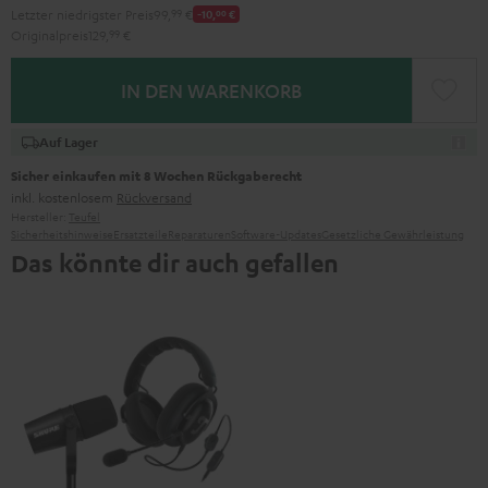
Letzter niedrigster Preis
99,
99
€
-10,
00
€
Originalpreis
129,
99
€
IN DEN WARENKORB
Auf Lager
Sicher einkaufen mit 8 Wochen Rückgaberecht
inkl. kostenlosem
Rückversand
Hersteller:
Teufel
Sicherheitshinweise
Ersatzteile
Reparaturen
Software-Updates
Gesetzliche Gewährleistung
Das könnte dir auch gefallen