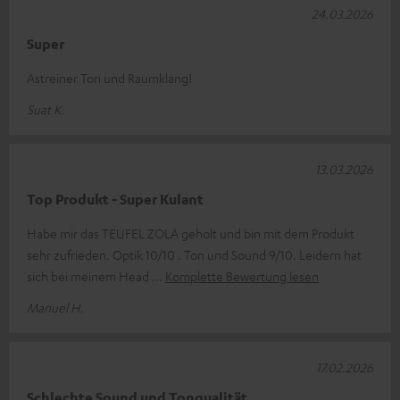
24.03.2026
Super
Astreiner Ton und Raumklang!
Suat K.
13.03.2026
Top Produkt - Super Kulant
Habe mir das TEUFEL ZOLA geholt und bin mit dem Produkt
sehr zufrieden. Optik 10/10 . Ton und Sound 9/10. Leidern hat
sich bei meinem Head
Komplette Bewertung lesen
Manuel H.
17.02.2026
Schlechte Sound und Tonqualität