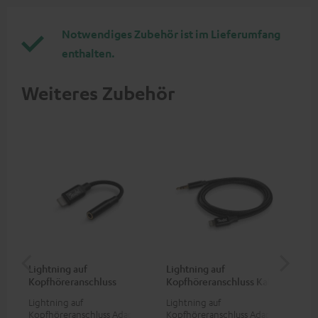
Notwendiges Zubehör ist im Lieferumfang
enthalten.
Weiteres Zubehör
Lightning auf
Lightning auf
US
Kopfhöreranschluss
Kopfhöreranschluss Kabel
Ko
Adapter
Ad
Lightning auf
Lightning auf
USB
Kopfhöreranschluss Adapter
Kopfhöreranschluss Adapter
Ada