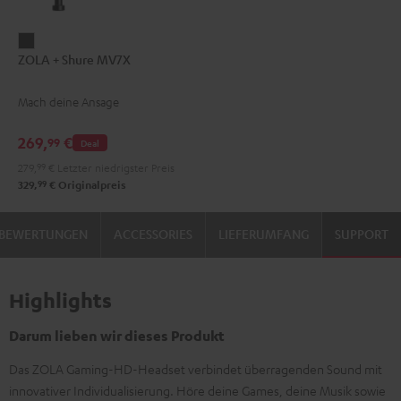
ZOLA
ZOLA + Shure MV7X
+
Shure
Mach deine Ansage
MV7X
Dark
269,
€
99
Deal
Gray
279,
99
€
Letzter niedrigster Preis
99
329,
€
Originalpreis
BEWERTUNGEN
ACCESSORIES
LIEFERUMFANG
SUPPORT
Highlights
Darum lieben wir dieses Produkt
Das ZOLA Gaming-HD-Headset verbindet überragenden Sound mit
innovativer Individualisierung. Höre deine Games, deine Musik sowie