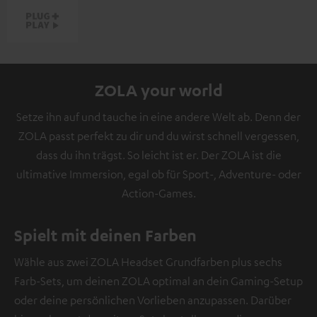
ZOLA your world
Setze ihn auf und tauche in eine andere Welt ab. Denn der
ZOLA passt perfekt zu dir und du wirst schnell vergessen,
dass du ihn trägst. So leicht ist er. Der ZOLA ist die
ultimative Immersion, egal ob für Sport-, Adventure- oder
Action-Games.
Spielt mit deinen Farben
Wähle aus zwei ZOLA Headset Grundfarben plus sechs
Farb-Sets, um deinen ZOLA optimal an dein Gaming-Setup
oder deine persönlichen Vorlieben anzupassen. Darüber