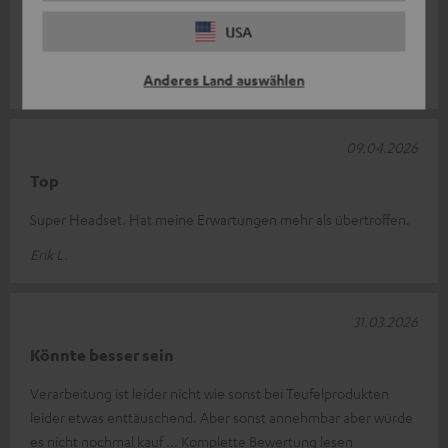
Zum zocken genial
USA
Top Klang nur Kabel find ich etwas zu kurz.
Anderes Land auswählen
Andy S.
09.04.2026
Top
Super Headset. Hat meine Erwartungen mehr als übertroffen.
Erik L.
31.03.2026
Könnte besser sein
Verarbeitung ist leider nicht wie sonst bei Teufelprodukten
leider etwas enttäuschend. Aber sonst annehmbar aber würde
es nicht nochmal kauf
Komplette Bewertung lesen