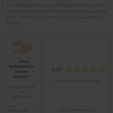
TeamSpeak zertifiziert, geeignet für Discord, MS Teams, Google
Meet, Zoom, HD-Audio, VR/AR-Anwendungen, Klanganpassung
am PC im Teufel Audio Center für ZOLA mit professionellem 10-
Band-EQ
„… Klasse
Multiplattform-
4.67
Gaming-
Headset!“
(4.67 von 5 bei 110 Bewertungen)
www.gamezoom.
net
28.04.2023
ALLE
ALLE BEWERTUNGEN
TESTBERICHTE