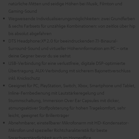
natürliche Mitten und seidige Höhen bei Musik, Filmton und
Gaming-Sound
Wegweisende Individualisierungsmöglichkeiten: zwei Grundfarben
& sechs Farbsets für unzählige Kombinationen: von zeitlos über hip
bis absolut abgefahren
DTS Headphone:X® 2.0 für beeindruckenden 7.1-Binaural-
Surround-Sound und virtueller Höheninformation am PC – orte
deine Gegner bevor du sie siehst
USB-Verbindung für eine verlustfreie, digitale DSP-optimierte
Übertragung, AUX-Verbindung mit sicherem Bajonettverschluss
inkl. Knickschutz
Geeignet für PC, PlayStation, Switch, Xbox, Smartphone und Tablet,
Inline-Fernbedienung mit Lautstärkeregelung und
Stummschaltung, Immersion Over Ear Capsules mit dicker,
atmungsaktiver Stoffpolsterung für hohen Tragekomfort, sehr
leicht, geeignet für Brillenträger
Abnehmbarer, einstellbarer Mikrofonarm mit HD-Kondensator-
Mikrofon und spezieller Richtcharakteristik für beste
Sprachverständlichkeit auch im Homeoffice