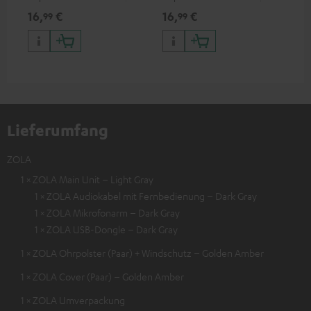
zum Anschluss von
zum Anschluss von
Kop
16,
€
16,
€
16
99
99
Kopfhörern, Kabeln oder
Kopfhörern (mit
3,5
Audiogeräten mit 3,5-mm-
abnehmbarem Kabel) an
Sma
Klinkenstecker an iPhone,
iPhone, iPad, iPod etc., oder
USB
iPad, iPod etc., MFI zertfiziert,
zum Anschluss an
100 % kompatibel
Audiogeräte, HiFi-Anlagen,
MFI zertfiziert, 100 %
kompatibel
Lieferumfang
ZOLA
1 × ZOLA Main Unit – Light Gray
1 × ZOLA Audiokabel mit Fernbedienung – Dark Gray
1 × ZOLA Mikrofonarm – Dark Gray
1 × ZOLA USB-Dongle – Dark Gray
1 × ZOLA Ohrpolster (Paar) + Windschutz – Golden Amber
1 × ZOLA Cover (Paar) – Golden Amber
1 × ZOLA Umverpackung