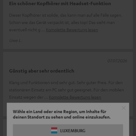
Ein schöner Kopfhörer mit Headset-Funktion
Dieser Kopfhörer ist solide, das kann man auf alle Fälle sagen.
Schon wie das Gerät verpackt ist, alles top! Das sieht man
eventuell nicht g
Komplette Bewertung lesen
Uwe L.
07.07.2026
Günstig aber sehr ordentlich
Klang und Funktionen sind sehr gut. Sehr guter Preis. Für den
stationären Einsatz am PC sehr gut geeignet. Für den mobilen
Einsatz wegen der
Komplette Bewertung lesen
Frank S.
Wähle ein Land oder eine Region, um Inhalte für
deinen Standort zu sehen und online einzukaufen.
15.04.2026
LUXEMBURG