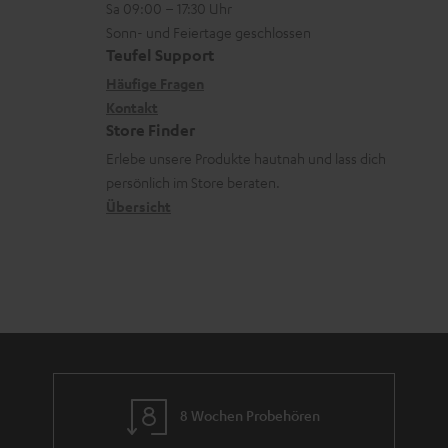
z
Sa 09:00 – 17:30 Uhr
L
t
n
u
Sonn- und Feiertage geschlossen
e
a
e
Teufel Support
m
x
k
n
Häufige Fragen
V
i
Kontakt
t
z
e
Store Finder
k
d
u
r
Erlebe unsere Produkte hautnah und lass dich
o
a
r
s
persönlich im Store beraten.
n
t
G
Übersicht
a
e
a
n
n
r
d
a
n
t
i
e
8 Wochen Probehören