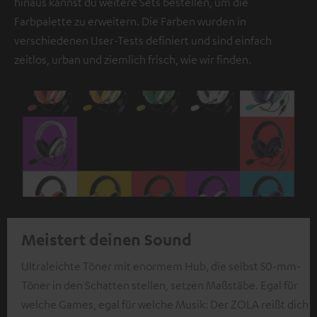
hinaus kannst du weitere Sets bestellen, um die
Farbpalette zu erweitern. Die Farben wurden in
verschiedenen User-Tests definiert und sind einfach
zeitlos, urban und ziemlich frisch, wie wir finden.
Meistert deinen Sound
Ultraleichte Töner mit enormem Hub, die selbst 50-mm-
Töner in den Schatten stellen, setzen Maßstäbe. Egal für
welche Games, egal für welche Musik: Der ZOLA reißt dich