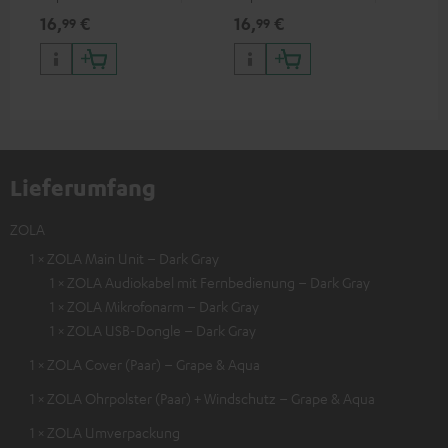
zum Anschluss von
zum Anschluss von
Kop
16,
€
16,
€
16
99
99
Kopfhörern, Kabeln oder
Kopfhörern (mit
3,5
Audiogeräten mit 3,5-mm-
abnehmbarem Kabel) an
Sma
Klinkenstecker an iPhone,
iPhone, iPad, iPod etc., oder
USB
iPad, iPod etc., MFI zertfiziert,
zum Anschluss an
100 % kompatibel
Audiogeräte, HiFi-Anlagen,
MFI zertfiziert, 100 %
kompatibel
Lieferumfang
ZOLA
1 × ZOLA Main Unit – Dark Gray
1 × ZOLA Audiokabel mit Fernbedienung – Dark Gray
1 × ZOLA Mikrofonarm – Dark Gray
1 × ZOLA USB-Dongle – Dark Gray
1 × ZOLA Cover (Paar) – Grape & Aqua
1 × ZOLA Ohrpolster (Paar) + Windschutz – Grape & Aqua
1 × ZOLA Umverpackung