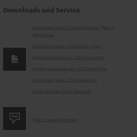
Downloads und Service
D
Quick Start Guide: ZOLA Ohrpolster (Paar) +
Windschutz
o
k
Quick Start Guide: ZOLA Cover (Paar)
u
Bedienungsanleitung: ZOLA Main Unit
m
Konformitätserklärung: ZOLA Main Unit
e
Quick Start Guide: ZOLA Main Unit
n
t
Safety Booklet: ZOLA Main Unit
e
z
u
P
Hilfe zu diesem Produkt
m
r