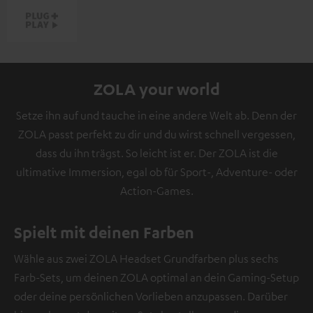
ZOLA your world
Setze ihn auf und tauche in eine andere Welt ab. Denn der
ZOLA passt perfekt zu dir und du wirst schnell vergessen,
dass du ihn trägst. So leicht ist er. Der ZOLA ist die
ultimative Immersion, egal ob für Sport-, Adventure- oder
Action-Games.
Spielt mit deinen Farben
Wähle aus zwei ZOLA Headset Grundfarben plus sechs
Farb-Sets, um deinen ZOLA optimal an dein Gaming-Setup
oder deine persönlichen Vorlieben anzupassen. Darüber