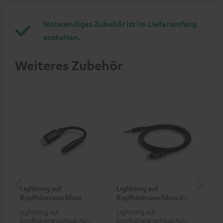
Notwendiges Zubehör ist im Lieferumfang
enthalten.
Weiteres Zubehör
Lightning auf
Lightning auf
US
Kopfhöreranschluss
Kopfhöreranschluss Kabel
Ko
Adapter
Ad
Lightning auf
Lightning auf
USB
Kopfhöreranschluss Adapter
Kopfhöreranschluss Adapter
Ada