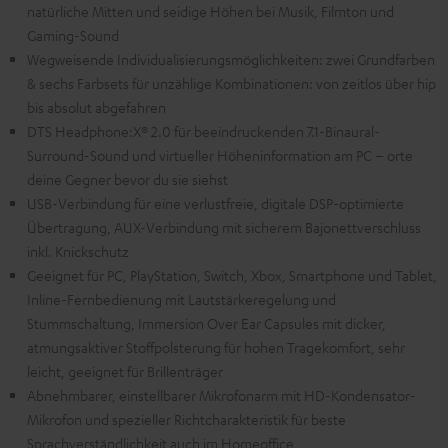
natürliche Mitten und seidige Höhen bei Musik, Filmton und
Gaming-Sound
Wegweisende Individualisierungsmöglichkeiten: zwei Grundfarben
& sechs Farbsets für unzählige Kombinationen: von zeitlos über hip
bis absolut abgefahren
DTS Headphone:X® 2.0 für beeindruckenden 7.1-Binaural-
Surround-Sound und virtueller Höheninformation am PC – orte
deine Gegner bevor du sie siehst
USB-Verbindung für eine verlustfreie, digitale DSP-optimierte
Übertragung, AUX-Verbindung mit sicherem Bajonettverschluss
inkl. Knickschutz
Geeignet für PC, PlayStation, Switch, Xbox, Smartphone und Tablet,
Inline-Fernbedienung mit Lautstärkeregelung und
Stummschaltung, Immersion Over Ear Capsules mit dicker,
atmungsaktiver Stoffpolsterung für hohen Tragekomfort, sehr
leicht, geeignet für Brillenträger
Abnehmbarer, einstellbarer Mikrofonarm mit HD-Kondensator-
Mikrofon und spezieller Richtcharakteristik für beste
Sprachverständlichkeit auch im Homeoffice