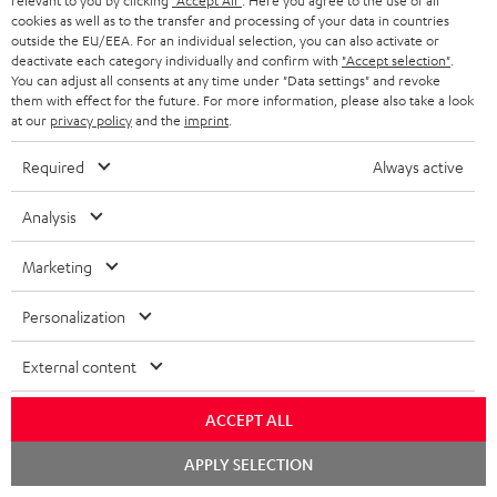
relevant to you by clicking
"Accept All"
. Here you agree to the use of all
cookies as well as to the transfer and processing of your data in countries
Store Finder
outside the EU/EEA. For an individual selection, you can also activate or
deactivate each category individually and confirm with
"Accept selection"
.
Erlebe unsere Produkte hautnah und lass dich persönlich
You can adjust all consents at any time under "Data settings" and revoke
im Store beraten.
them with effect for the future. For more information, please also take a look
at our
privacy policy
and the
imprint
.
Required
Always active
Analysis
BIS ZU
45 €
Marketing
RABATT
Personalization
N
Wähle deinen Gutschein!
Melde dich für den Newsletter an und erhalte bis zu
e
External content
45 € als Dankeschön.
w
ACCEPT ALL
s
Chat
JETZT
EMAIL
APPLY SELECTION
l
starten
ANME
WIDGET