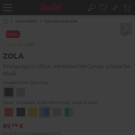
ZUM
NHALT
No
Abs
Startseite
Suche
RINGEN
Artike
im
KOPFHÖRER
ON-EAR OVER-EAR
Waren
DEAL
(110)
ZOLA
Einzigartig im Office, mitreißend bei Games, präzise bei
Musik
Haupteinheit:
Dark Gray
Dark
Light
Gray
Gray
Cover, Ohrpolster & Mikrofonschutz:
Grape & Aqua
Coral
Dark
Golden
Grape
Light
Teal
Red
Gray
Amber
&
Gray
&
89,
€
99
Aqua
Lime
Inkl. MwSt
und zzgl.
Versandkosten
9,99 €