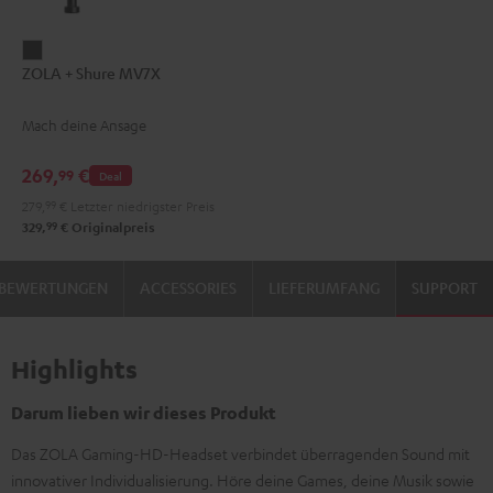
ZOLA
ZOLA + Shure MV7X
+
Shure
Mach deine Ansage
MV7X
Dark
269,
€
99
Deal
Gray
279,
99
€
Letzter niedrigster Preis
99
329,
€
Originalpreis
BEWERTUNGEN
ACCESSORIES
LIEFERUMFANG
SUPPORT
Highlights
Darum lieben wir dieses Produkt
Das ZOLA Gaming-HD-Headset verbindet überragenden Sound mit
innovativer Individualisierung. Höre deine Games, deine Musik sowie