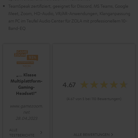
TeamSpeak zertifiziert, geeignet für Discord, MS Teams, Google
Meet, Zoom, HD-Audio, VR/AR-Anwendungen, Klanganpassung
am PC im Teufel Audio Center für ZOLA mit professionellem 10-
Band-EQ
„… Klasse
Multiplattform-
4.67
Gaming-
Headset!“
(4.67 von 5 bei 110 Bewertungen)
www.gamezoom.
net
28.04.2023
ALLE
ALLE BEWERTUNGEN
TESTBERICHTE