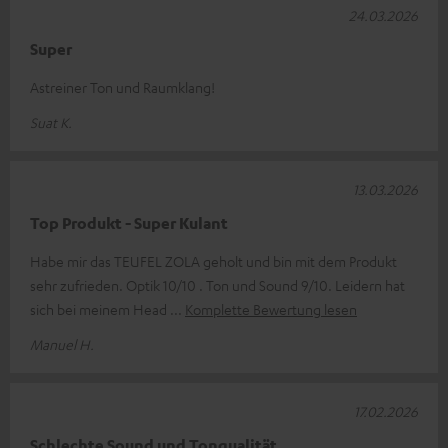
24.03.2026
Super
Astreiner Ton und Raumklang!
Suat K.
13.03.2026
Top Produkt - Super Kulant
Habe mir das TEUFEL ZOLA geholt und bin mit dem Produkt
sehr zufrieden. Optik 10/10 . Ton und Sound 9/10. Leidern hat
sich bei meinem Head
Komplette Bewertung lesen
Manuel H.
17.02.2026
Schlechte Sound und Tonqualität