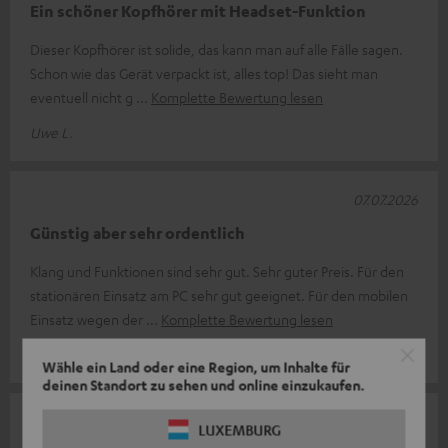
Ein schöner Kopfhörer mit Headset-Funktion
Dieser Kopfhörer ist solide, das kann man auf alle Fälle sagen.
Schon wie das Gerät verpackt ist, alles top! Das sieht man
eventuell nicht g
Komplette Bewertung lesen
Uwe L.
07.07.2026
Günstig aber sehr ordentlich
Klang und Funktionen sind sehr gut. Sehr guter Preis. Für den
stationären Einsatz am PC sehr gut geeignet. Für den mobilen
Einsatz wegen der
Komplette Bewertung lesen
Frank S.
Wähle ein Land oder eine Region, um Inhalte für
deinen Standort zu sehen und online einzukaufen.
15.04.2026
LUXEMBURG