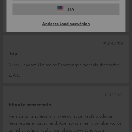
Zum zocken genial
USA
Top Klang nur Kabel find ich etwas zu kurz.
Anderes Land auswählen
Andy S.
09.04.2026
Top
Super Headset. Hat meine Erwartungen mehr als übertroffen.
Erik L.
31.03.2026
Könnte besser sein
Verarbeitung ist leider nicht wie sonst bei Teufelprodukten
leider etwas enttäuschend. Aber sonst annehmbar aber würde
es nicht nochmal kauf
Komplette Bewertung lesen