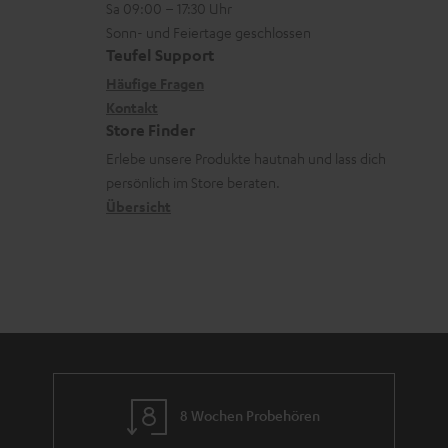
z
Sa 09:00 – 17:30 Uhr
L
t
n
u
Sonn- und Feiertage geschlossen
e
a
e
Teufel Support
m
x
k
n
Häufige Fragen
V
i
Kontakt
t
z
e
Store Finder
k
d
u
r
Erlebe unsere Produkte hautnah und lass dich
o
a
r
s
persönlich im Store beraten.
n
t
G
Übersicht
a
e
a
n
n
r
d
a
n
t
i
e
8 Wochen Probehören