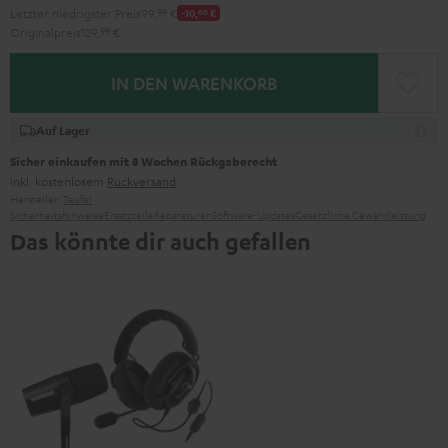
Letzter niedrigster Preis
99,
99
€
-10,
00
€
Originalpreis
129,
99
€
IN DEN WARENKORB
Auf Lager
Sicher einkaufen mit 8 Wochen Rückgaberecht
inkl. kostenlosem
Rückversand
Hersteller:
Teufel
Sicherheitshinweise
Ersatzteile
Reparaturen
Software-Updates
Gesetzliche Gewährleistung
Das könnte dir auch gefallen