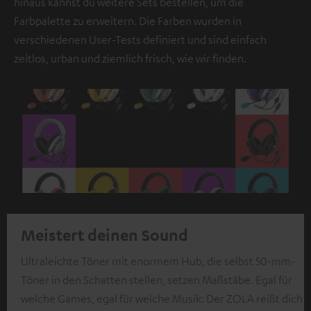
hinaus kannst du weitere Sets bestellen, um die
Farbpalette zu erweitern. Die Farben wurden in
verschiedenen User-Tests definiert und sind einfach
zeitlos, urban und ziemlich frisch, wie wir finden.
Meistert deinen Sound
Ultraleichte Töner mit enormem Hub, die selbst 50-mm-
Töner in den Schatten stellen, setzen Maßstäbe. Egal für
welche Games, egal für welche Musik: Der ZOLA reißt dich