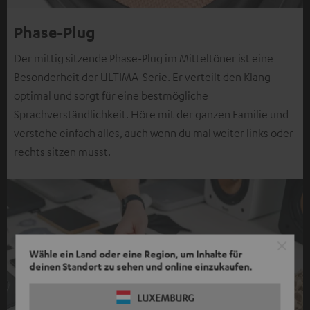
Phase-Plug
Der mittig sitzende Phase-Plug im Mitteltöner ist eine
Besonderheit der ULTIMA-Serie. Er verteilt den Klang
optimal und sorgt für eine bestmögliche
Sprachverständlichkeit. Höre mit der ganzen Familie und
verstehe einfach alles, auch wenn du mal weiter links oder
rechts sitzen musst.
Wähle ein Land oder eine Region, um Inhalte für
deinen Standort zu sehen und online einzukaufen.
LUXEMBURG