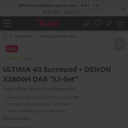
ZUM
50% Versandkosten sparen mit
VKF-72F
NHALT
RINGEN
05
D
:
09
H
:
45
M
:
50
S
No
Abs
Startseite
Suche
Artike
im
HEIMKINO
STANDLAUTSPRECHER
Waren
SALE
(60)
ULTIMA 40 Surround + DENON
X2800H DAB "5.1-Set"
Legendärer Sound rund gemacht
Neue ULTIMA 40 (Mk4) im Surround-Set
3-Wege-System mit zwei Tieftönern
Sofort spielfertig mit AV-Receiver
Zeige mir mehr
Farbe:
Schwarz