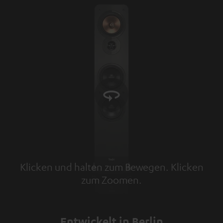
Klicken und halten zum Bewegen. Klicken
zum Zoomen.
Tap to zoom
Entwickelt in Berlin