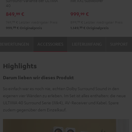
Surround-Variante der ULTIMA
Mit XXL-Subwoofer
"5.1-
"5.1-
Power
Power
40
Set"
Set"
Edition
Edition
849,
€
999,
€
99
99
Schwarz
Weiß
"5.1-
"5.1-
749,
99
€
Letzter niedrigster Preis
899,
99
€
Letzter niedrigster Preis
/
Set"
Set"
99
99
999,
€
Originalpreis
1.149,
€
Originalpreis
Schwarz
Schwarz
Weiß
BEWERTUNGEN
ACCESSORIES
LIEFERUMFANG
SUPPORT
Highlights
Darum lieben wir dieses Produkt
So einfach war es noch nie, echten Dolby Surround Sound in den
eigenen vier Wänden zu erleben. Im Set ist alles enthalten: die neue
ULTIMA 40 Surround Serie (Mk4), AV-Receiver und Kabel. Spare
zudem gegenüber dem Einzelkauf.