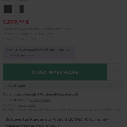
Schwarz
Weiß
/
1.599,
€
99
Schwarz
Set-Preis inkl. MwSt
und zzgl.
Versandkosten
74,99 €
Letzter niedrigster Preis
1.499,
99
€
Originalpreis
1.999,
99
€
1
Spare 50 % Versandkosten
mit:
VKF-72F
Nur für kurze Zeit
IN DEN WARENKORB
Auf Lager
Sicher einkaufen mit 8 Wochen Rückgaberecht
inkl. kostenlosem
Rückversand
Hersteller:
Teufel
,
Denon
Sicherheitshinweise
Ersatzteile
Reparaturen
Software-Updates
Gesetzliche Gewährleistung
So bewerten Kunden das Produkt ULTIMA 40 Surround +
DENON X2800H DAB "5.1-Set"