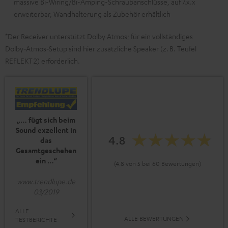
massive Bi-Wiring/Bi-Amping-Schraubanschlüsse, auf 7.x.x
erweiterbar, Wandhalterung als Zubehör erhältlich
*Der Receiver unterstützt Dolby Atmos; für ein vollständiges
Dolby‑Atmos‑Setup sind hier zusätzliche Speaker (z. B. Teufel
REFLEKT 2) erforderlich.
„… fügt sich beim
Sound exzellent in
4.8
das
Gesamtgeschehen
ein …“
(4.8 von 5 bei 60 Bewertungen)
www.trendlupe.de
03/2019
ALLE
ALLE BEWERTUNGEN
TESTBERICHTE