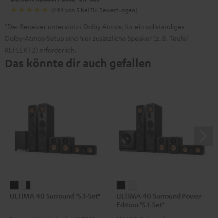
(4.94 von 5 bei 116 Bewertungen)
*Der Receiver unterstützt Dolby Atmos; für ein vollständiges
Dolby‑Atmos‑Setup sind hier zusätzliche Speaker (z. B. Teufel
REFLEKT 2) erforderlich.
Das könnte dir auch gefallen
ULTIMA
ULTIMA
ULTIMA
ULTIMA
ULTIMA 40 Surround "5.1-Set"
ULTIMA 40 Surround Power
40
40
40
40
Edition "5.1-Set"
Surround
Surround
Surround
Surround