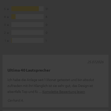
5
51
4
8
3
0
2
0
1
1
25.07.2026
Ultima 40 Lautsprecher
Ich habe die Anlage seit 1 Monat getestet und bin absolut
zufrieden mit ihr! Klanglich ist sie sehr gut, das Design ist
ebenfalls Top und fü
Komplette Bewertung lesen
Gerhard A.