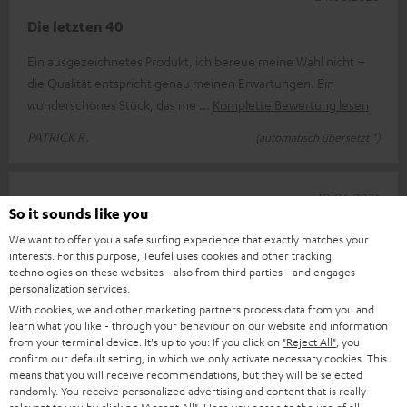
Die letzten 40
Ein ausgezeichnetes Produkt, ich bereue meine Wahl nicht –
die Qualität entspricht genau meinen Erwartungen. Ein
wunderschönes Stück, das me
Komplette Bewertung lesen
PATRICK R.
(automatisch übersetzt *)
10.06.2026
So it sounds like you
Gute Kaufentscheidung
We want to offer you a safe surfing experience that exactly matches your
interests. For this purpose, Teufel uses cookies and other tracking
Tolle Anlage für gutes Geld. Dasa Einrichtenwar nocht
technologies on these websites - also from third parties - and engages
schwierig, die Bedienung des Denon X2800H DAB dagegen
personalization services.
schon. Die Speakerabstimmung spe
With cookies, we and other marketing partners process data from you and
learn what you like - through your behaviour on our website and information
Komplette Bewertung lesen
from your terminal device. It's up to you: If you click on
"Reject All"
, you
confirm our default setting, in which we only activate necessary cookies. This
Jürgen G.
means that you will receive recommendations, but they will be selected
randomly. You receive personalized advertising and content that is really