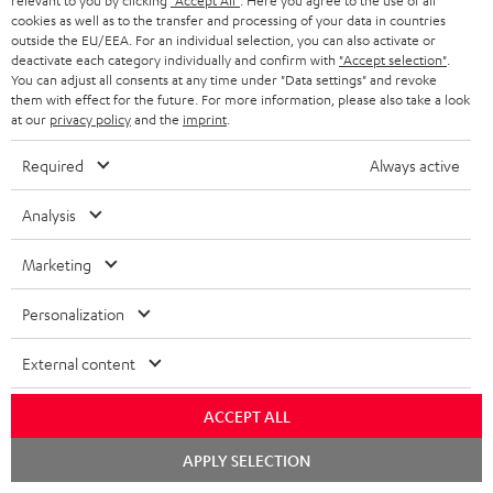
relevant to you by clicking
"Accept All"
. Here you agree to the use of all
04.06.2026
cookies as well as to the transfer and processing of your data in countries
outside the EU/EEA. For an individual selection, you can also activate or
Wunderschönes Set
deactivate each category individually and confirm with
"Accept selection"
.
You can adjust all consents at any time under "Data settings" and revoke
Nach Erhalt habe ich gewartet, bis alles komplett war. Ich
them with effect for the future. For more information, please also take a look
at our
privacy policy
and the
imprint
.
konnte es kaum erwarten. Als alles komplett war (der DVD-
Player kam später), habe
Komplette Bewertung lesen
Required
Always active
Rita v.
(automatisch übersetzt *)
Analysis
24.04.2026
Marketing
ULTIMA 40 Surround mit Receiver DENON X2800H
Personalization
DAB
External content
Super schöne Anlage und einfach für die Inbetriebnahme.
Extrem guter und hochwertiger Sound. Sehr viele
ACCEPT ALL
Einstellmöglichkeiten. Bedienungsan
Komplette Bewertung lesen
Chat
APPLY SELECTION
starten
Franz W.