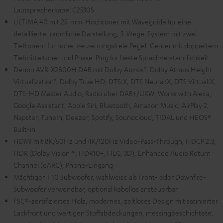
Lautsprecherkabel C2530S
ULTIMA 40 mit 25-mm-Hochtöner mit Waveguide für eine
detaillierte, räumliche Darstellung, 3-Wege-System mit zwei
Tieftönern für hohe, verzerrungsfreie Pegel, Center mit doppeltem
Tiefmitteltöner und Phase-Plug für beste Sprachverständlichkeit
Denon AVR-X2800H DAB mit Dolby Atmos*, Dolby Atmos Height
Virtualization*, Dolby True HD, DTS:X, DTS Neural:X, DTS Virtual:X,
DTS-HD Master Audio, Radio über DAB+/UKW, Works with Alexa,
Google Assistant, Apple Siri, Bluetooth, Amazon Music, AirPlay 2,
Napster, TuneIn, Deezer, Spotify, Soundcloud, TIDAL und HEOS®
Built-in
HDMI mit 8K/60Hz und 4K/120Hz Video-Pass-Through, HDCP 2.3,
HDR (Dolby Vision™, HDR10+, HLG, 3D), Enhanced Audio Return
Channel (eARC), Phono-Eingang
Mächtiger T 10 Subwoofer, wahlweise als Front- oder Downfire-
Subwoofer verwendbar, optional kabellos ansteuerbar
FSC®-zertifiziertes Holz, modernes, zeitloses Design mit satinierter
Lackfront und wertigen Stoffabdeckungen, messingbeschichtete,