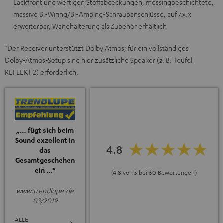
Lackfront und wertigen Stoffabdeckungen, messingbeschichtete,
massive Bi-Wiring/Bi-Amping-Schraubanschlüsse, auf 7.x.x
erweiterbar, Wandhalterung als Zubehör erhältlich
*Der Receiver unterstützt Dolby Atmos; für ein vollständiges
Dolby‑Atmos‑Setup sind hier zusätzliche Speaker (z. B. Teufel
REFLEKT 2) erforderlich.
„… fügt sich beim
Sound exzellent in
4.8
das
Gesamtgeschehen
ein …“
(4.8 von 5 bei 60 Bewertungen)
www.trendlupe.de
03/2019
ALLE