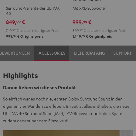
Surround
Surround
Surround
Surround
Surround-Variante der ULTIMA
Mit XXL-Subwoofer
"5.1-
"5.1-
Power
Power
40
Set"
Set"
Edition
Edition
849,
€
999,
€
99
99
Schwarz
Weiß
"5.1-
"5.1-
749,
99
€
Letzter niedrigster Preis
899,
99
€
Letzter niedrigster Preis
/
Set"
Set"
99
99
999,
€
Originalpreis
1.149,
€
Originalpreis
Schwarz
Schwarz
Weiß
BEWERTUNGEN
ACCESSORIES
LIEFERUMFANG
SUPPORT
Highlights
Darum lieben wir dieses Produkt
So einfach war es noch nie, echten Dolby Surround Sound in den
eigenen vier Wänden zu erleben. Im Set ist alles enthalten: die neue
ULTIMA 40 Surround Serie (Mk4), AV-Receiver und Kabel. Spare
zudem gegenüber dem Einzelkauf.