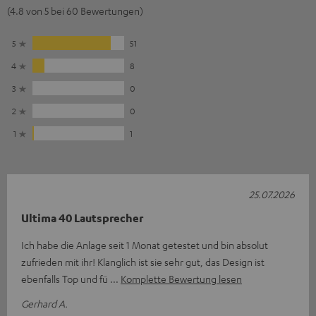
(4.8 von 5 bei 60 Bewertungen)
5
51
4
8
3
0
2
0
1
1
25.07.2026
Ultima 40 Lautsprecher
Ich habe die Anlage seit 1 Monat getestet und bin absolut
zufrieden mit ihr! Klanglich ist sie sehr gut, das Design ist
ebenfalls Top und fü
Komplette Bewertung lesen
Gerhard A.