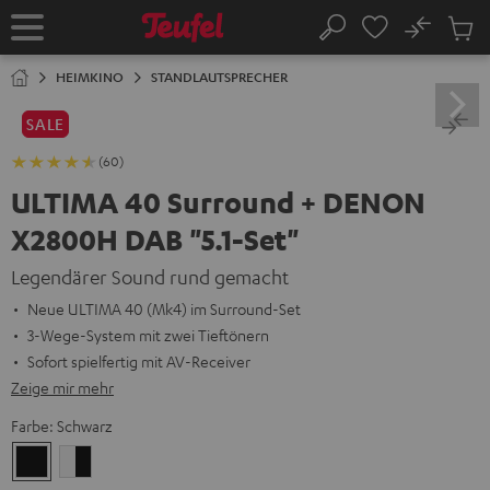
ZUM
NHALT
No
Abs
Startseite
Suche
RINGEN
Artike
im
HEIMKINO
STANDLAUTSPRECHER
Waren
SALE
(60)
ULTIMA 40 Surround + DENON
X2800H DAB "5.1-Set"
Legendärer Sound rund gemacht
Neue ULTIMA 40 (Mk4) im Surround-Set
3-Wege-System mit zwei Tieftönern
Sofort spielfertig mit AV-Receiver
Zeige mir mehr
Farbe:
Schwarz
Schwarz
Weiß
/