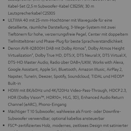
Kabel-Set (2,5 m Subwoofer-Kabel C3525W, 30 m
Lautsprecherkabel C2530S
ULTIMA 40 mit 25-mm-Hochtöner mit Waveguide für eine
detaillierte, räumliche Darstellung, 3-Wege-System mit zwei
Tieftönern für hohe, verzerrungsfreie Pegel, Center mit doppeltem
Tiefmitteltöner und Phase-Plug für beste Sprachverständlichkeit
Denon AVR-X2800H DAB mit Dolby Atmos*, Dolby Atmos Height
Virtualization*, Dolby True HD, DTS:X, DTS Neural:X, DTS Virtual:X,
DTS-HD Master Audio, Radio über DAB+/UKW, Works with Alexa,
Google Assistant, Apple Siri, Bluetooth, Amazon Music, AirPlay 2,
Napster, TuneIn, Deezer, Spotify, Soundcloud, TIDAL und HEOS®
Built-in
HDMI mit 8K/60Hz und 4K/120Hz Video-Pass-Through, HDCP 2.3,
HDR (Dolby Vision™, HDR10+, HLG, 3D), Enhanced Audio Return
Channel (eARC), Phono-Eingang
Mächtiger T 10 Subwoofer, wahlweise als Front- oder Downfire-
Subwoofer verwendbar, optional kabellos ansteuerbar
FSC®-zertifiziertes Holz, modernes, zeitloses Design mit satinierter