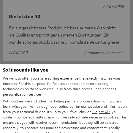
24.06.2026
Die letzten 40
Ein ausgezeichnetes Produkt, ich bereue meine Wahl nicht –
die Qualität entspricht genau meinen Erwartungen. Ein
wunderschönes Stück, das me
Komplette Bewertung lesen
PATRICK R.
(automatisch übersetzt *)
So it sounds like you
10.06.2026
We want to offer you a safe surfing experience that exactly matches your
Gute Kaufentscheidung
interests. For this purpose, Teufel uses cookies and other tracking
technologies on these websites - also from third parties - and engages
Tolle Anlage für gutes Geld. Dasa Einrichtenwar nocht
personalization services.
schwierig, die Bedienung des Denon X2800H DAB dagegen
With cookies, we and other marketing partners process data from you and
learn what you like - through your behaviour on our website and information
schon. Die Speakerabstimmung spe
from your terminal device. It's up to you: If you click on
"Reject All"
, you
Komplette Bewertung lesen
confirm our default setting, in which we only activate necessary cookies. This
means that you will receive recommendations, but they will be selected
Jürgen G.
randomly. You receive personalized advertising and content that is really