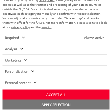
relevant to you by clicking
"Accept All"
. Here you agree to the use of all
cookies as well as to the transfer and processing of your data in countries
outside the EU/EEA. For an individual selection, you can also activate or
04.06.2026
deactivate each category individually and confirm with
"Accept selection"
.
You can adjust all consents at any time under "Data settings" and revoke
Wunderschönes Set
them with effect for the future. For more information, please also take a look
at our
privacy policy
and the
imprint
.
Nach Erhalt habe ich gewartet, bis alles komplett war. Ich
konnte es kaum erwarten. Als alles komplett war (der DVD-
Required
Always active
Player kam später), habe
Komplette Bewertung lesen
Analysis
Rita v.
(automatisch übersetzt *)
Marketing
24.04.2026
Personalization
ULTIMA 40 Surround mit Receiver DENON X2800H
DAB
External content
Super schöne Anlage und einfach für die Inbetriebnahme.
ACCEPT ALL
Extrem guter und hochwertiger Sound. Sehr viele
Einstellmöglichkeiten. Bedienungsan
Chat
APPLY SELECTION
starten
Komplette Bewertung lesen