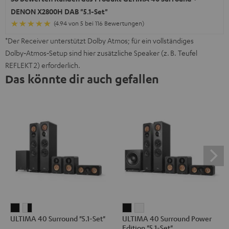
DENON X2800H DAB "5.1-Set"
(4.94 von 5 bei 116 Bewertungen)
*Der Receiver unterstützt Dolby Atmos; für ein vollständiges
Dolby‑Atmos‑Setup sind hier zusätzliche Speaker (z. B. Teufel
REFLEKT 2) erforderlich.
Das könnte dir auch gefallen
ULTIMA
ULTIMA
ULTIMA
ULTIMA
ULTIMA 40 Surround "5.1-Set"
ULTIMA 40 Surround Power
40
40
40
40
Edition "5.1-Set"