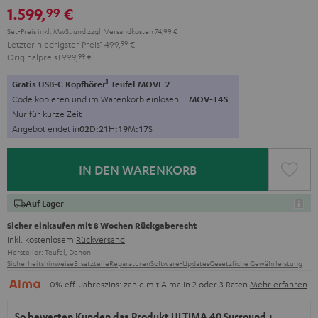
1.599,
€
99
Schwarz
Set-Preis inkl. MwSt
und zzgl.
Versandkosten
74,99 €
Letzter niedrigster Preis
1.499,
99
€
Originalpreis
1.999,
99
€
1
Gratis USB-C Kopfhörer
Teufel MOVE 2
Code kopieren und im Warenkorb einlösen.
MOV-T4S
Nur für kurze Zeit
Angebot endet in
0
2
D
:
2
1
H
:
1
9
M
:
1
6
S
IN DEN WARENKORB
Auf Lager
Sicher einkaufen mit 8 Wochen Rückgaberecht
inkl. kostenlosem
Rückversand
Hersteller:
Teufel
,
Denon
Sicherheitshinweise
Ersatzteile
Reparaturen
Software-Updates
Gesetzliche Gewährleistung
0% eff. Jahreszins: zahle mit Alma in 2 oder 3 Raten
Mehr erfahren
So bewerten Kunden das Produkt ULTIMA 40 Surround +