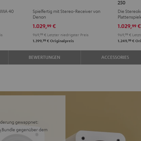
250
+
+
KOMBO
KOM
TIMA 40
Spielfertig mit Stereo-Receiver von
Die Stereok
DENON
DENON
3
3
Denon
Plattenspiel
DRA-
DRA-
+
+
1.029,
€
1.029,
€
99
99
900H
900H
DUAL
DUA
is
969,
99
€
Letzter niedrigster Preis
969,
99
€
Letzt
Schwarz
Weiß
DT
DT
99
99
1.399,
€
Originalpreis
1.249,
€
Ori
250
250
Schwarz
Weiß
BEWERTUNGEN
ACCESSORIES
orderung gewappnet:
im Bundle gegenüber dem