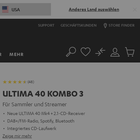
Anderes Land auswählen
USA
SUPPORT
GESCHÄFTSKUNDEN
STORE FINDER
No
R
MEHR
Suche
Mein
Artikel
Konto
im
Warenk
(48)
ULTIMA 40 KOMBO 3
Für Sammler und Streamer
Neue ULTIMA 40 Mk4 + 2.1-CD-Receiver
DAB+/FM-Radio, Spotify, Bluetooth
Integriertes CD-Laufwerk
Zeige mir mehr