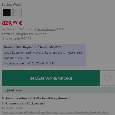
Farbe:
Weiß
Schwarz
Weiß
829,
€
99
Set-Preis inkl. MwSt
und zzgl.
Versandkosten
39,99 €
Letzter niedrigster Preis
769,
99
€
Originalpreis
999,
99
€
1
Gratis USB-C Kopfhörer
Teufel MOVE 2
Code kopieren und im Warenkorb einlösen.
MOV-T4S
Nur für kurze Zeit
Angebot endet in
0
1
D
:
1
7
H
:
0
1
M
:
3
9
S
IN DEN WARENKORB
Auf Lager
Sicher einkaufen mit 8 Wochen Rückgaberecht
inkl. kostenlosem
Rückversand
Hersteller:
Teufel
Sicherheitshinweise
Ersatzteile
Reparaturen
Software-Updates
Gesetzliche Gewährleistung