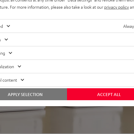
ine Höhen und sehr guter
uture. For more information, please also take a look at our
privacy policy
an
ed
Alway
s
ing
lization
ei 48 Bewertungen)
l content
WERTUNGEN
APPLY SELECTION
ACCEPT ALL