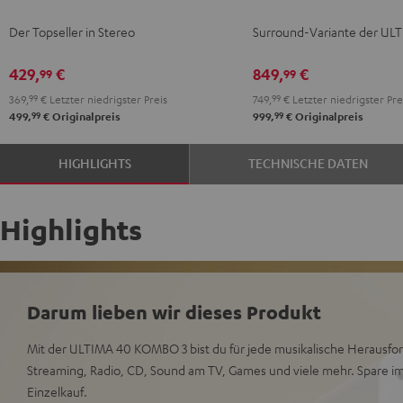
Schwarz
Weiß
Surround
Surround
Der Topseller in Stereo
Surround-Variante der UL
"5.1-
"5.1-
Set"
Set"
429,
€
849,
€
99
99
Schwarz
Weiß
369,
99
€
Letzter niedrigster Preis
749,
99
€
Letzter niedrigster Pre
/
99
99
499,
€
Originalpreis
999,
€
Originalpreis
Schwarz
HIGHLIGHTS
TECHNISCHE DATEN
Highlights
Darum lieben wir dieses Produkt
Mit der ULTIMA 40 KOMBO 3 bist du für jede musikalische Herausf
Streaming, Radio, CD, Sound am TV, Games und viele mehr. Spare 
Einzelkauf.