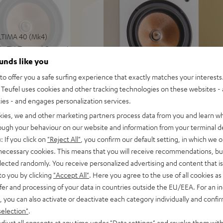
ULTIMA 40 (Mk4)
k, TV-Ton und Games in
ounds like you
, Spotify Connect,
o offer you a safe surfing experience that exactly matches your interests.
USB-Playback, großem
Teufel uses cookies and other tracking technologies on these websites - 
ties - and engages personalization services.
glich, hohe Reparier- und
kies, we and other marketing partners process data from you and learn w
rough your behaviour on our website and information from your terminal de
usive Lautsprecherkabel (2 x
: If you click on
"Reject All"
, you confirm our default setting, in which we o
 necessary cookies. This means that you will receive recommendations, bu
erzerrungsfreie Pegel bei
elected randomly. You receive personalized advertising and content that is 
to you by clicking
"Accept All"
. Here you agree to the use of all cookies as 
 Bass auch bei geringen
fer and processing of your data in countries outside the EU/EEA. For an in
, you can also activate or deactivate each category individually and confi
separater Kammer mit
selection"
.
djust all consents at any time under "Data settings" and revoke them with