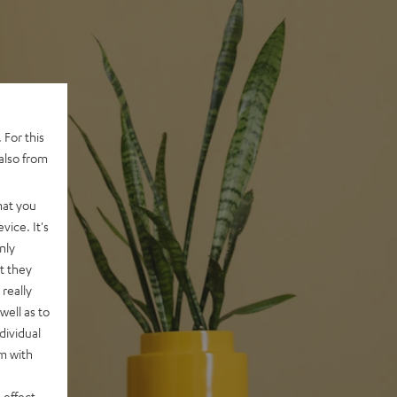
 For this
also from
hat you
vice. It's
nly
t they
really
well as to
dividual
rm with
 effect