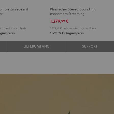
BO
+
+
omplettanlage mit
Klassischer Stereo-Sound mit
Yamaha
Yamaha
er
modernem Streaming
R-
R-
1.279,
€
99
L
N800A
N800A
er niedrigster Preis
1.219,
99
€
Letzter niedrigster Preis
Schwarz
Weiß
99
ginalpreis
1.598,
€
Originalpreis
LIEFERUMFANG
SUPPORT