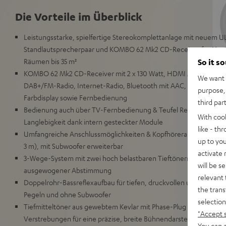
Die Vorteile im Überblick
Leistungsstarke, spielfertige Stereokomplettanlage mit neuem 
Standlautsprecherpaar und KOMBO 62 Mk2 CD-Receiver für Musi
Räumen bis 35 m²
So it s
KOMBO 62 Mk2 CD-Receiver mit 2 x 130 Watt, HDMI ARC und CEC
We want t
DAB+/FM-Radio, Internet-Radio, Bluetooth mit AAC, Wifi, LAN, 
purpose, 
Farbdisplay sowie Fernbedienung
third par
Bedienung auch über TV-Fernbedienung & Teufel Remote App mö
With coo
Langlebigkeit dank intern gesteckter Module
like - th
Umfangreiche Anschlussmöglichkeiten & Kopfhöreranschluss, inkl
up to you
3 m), mit Subwoofer erweiterbar
activate
3-Wege-System mit zwei hoch belastbaren Tieftönern für hohe, v
will be s
ausgewogener Abstimmung
relevant 
Doppelrohr-Bassreflexaufbau für tiefen, druckvollen und präzisen
the trans
Pegeln und ohne Subwoofer
selection
Tiefmitteltöner aus gewebtem Kevlar mit Phase-Plug arbeitet in 
"Accept 
Verstrebungen für eine präzise, breite Bühnendarstellung
You can a