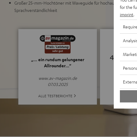
Großer 25-mm-Hochtöner mit Waveguide für hochauflösende, fe
for the f
Sprachverständlichkeit
imprint
.
Requir
Analysi
Market
4.88
„… ein rundum gelungener
Allrounder…“
Persona
(4.88 von 5 b
www.av-magazin.de
Externa
07.03.2025
ALLE BE
ALLE TESTBERICHTE