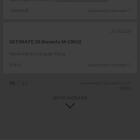
Fabrizio B.
(automatisch übersetzt *)
21.05.2025
ULTIMATE 20 Marantz M-CR612
Feines Gerät und guter Klang.
Erik V.
(automatisch übersetzt *)
*
10
/ 63
automatisiert übersetzt durch
DeepL
MEHR ANZEIGEN