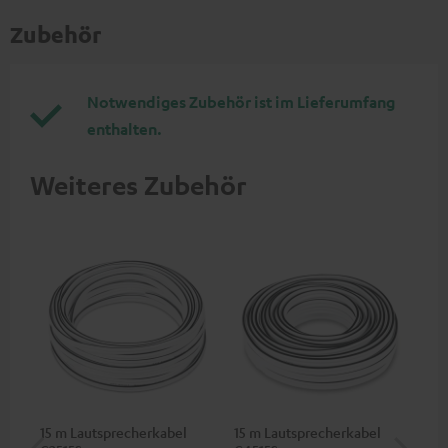
Zubehör
Notwendiges Zubehör ist im Lieferumfang
enthalten.
Weiteres Zubehör
15 m Lautsprecherkabel
15 m Lautsprecherkabel
1,5