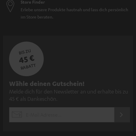
Store Finder
Erlebe unsere Produkte hautnah und lass dich persönlich
im Store beraten.
BIS ZU
45 €
RABATT
N
Wähle deinen Gutschein!
Melde dich für den Newsletter an und erhalte bis zu
e
45 € als Dankeschön.
w
s
JETZT
EMAIL
l
ANME
WIDGET
e