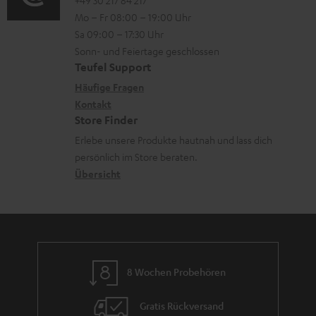
o
o
a
i
Mo – Fr 08:00 – 19:00 Uhr
-
n
d
o
Sa 09:00 – 17:30 Uhr
L
t
e
n
Sonn- und Feiertage geschlossen
e
a
n
e
Teufel Support
x
k
n
Häufige Fragen
i
Kontakt
t
z
Store Finder
k
d
u
Erlebe unsere Produkte hautnah und lass dich
o
a
r
persönlich im Store beraten.
n
t
G
Übersicht
e
a
n
r
a
n
8 Wochen Probehören
t
i
Gratis Rückversand