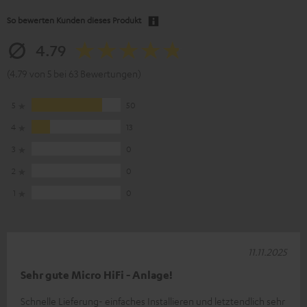
So bewerten Kunden dieses Produkt
4.79
(4.79 von 5 bei 63 Bewertungen)
5
50
4
13
3
0
2
0
1
0
11.11.2025
Sehr gute Micro HiFi - Anlage!
Schnelle Lieferung- einfaches Installieren und letztendlich sehr