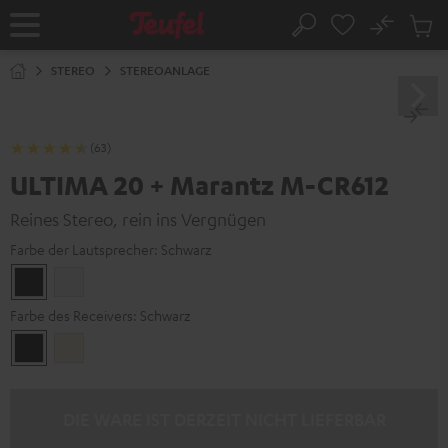
ZUM
NHALT
No
Abs
Startseite
Suche
RINGEN
Artike
im
STEREO
STEREOANLAGE
Waren
(63)
ULTIMA 20 + Marantz M-CR612
Reines Stereo, rein ins Vergnügen
Farbe der Lautsprecher:
Schwarz
Schwarz
Weiß
Farbe des Receivers:
Schwarz
Schwarz
Silber-
Gold
DIE WARE IST DERZEIT NICHT LIEFERBAR