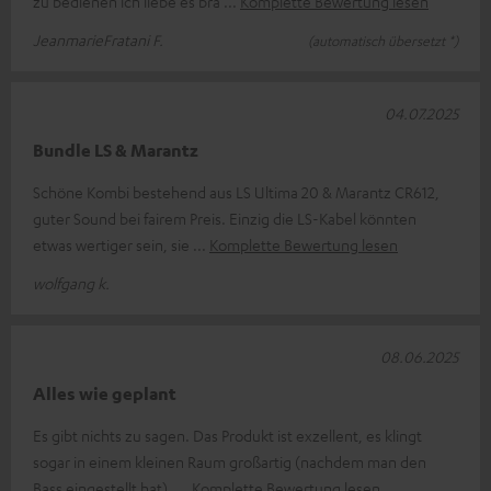
zu bedienen ich liebe es bra
Komplette Bewertung lesen
JeanmarieFratani F.
(automatisch übersetzt *)
04.07.2025
Bundle LS & Marantz
Schöne Kombi bestehend aus LS Ultima 20 & Marantz CR612,
guter Sound bei fairem Preis. Einzig die LS-Kabel könnten
etwas wertiger sein, sie
Komplette Bewertung lesen
wolfgang k.
08.06.2025
Alles wie geplant
Es gibt nichts zu sagen. Das Produkt ist exzellent, es klingt
sogar in einem kleinen Raum großartig (nachdem man den
Bass eingestellt hat),
Komplette Bewertung lesen