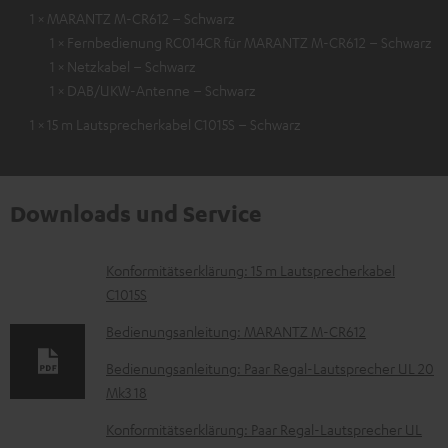
1 × MARANTZ M-CR612 – Schwarz
1 × Fernbedienung RC014CR für MARANTZ M-CR612 – Schwarz
1 × Netzkabel – Schwarz
1 × DAB/UKW-Antenne – Schwarz
1 × 15 m Lautsprecherkabel C1015S – Schwarz
Downloads und Service
D
Konformitätserklärung: 15 m Lautsprecherkabel
C1015S
o
k
Bedienungsanleitung: MARANTZ M-CR612
u
Bedienungsanleitung: Paar Regal-Lautsprecher UL 20
m
Mk3 18
e
Konformitätserklärung: Paar Regal-Lautsprecher UL