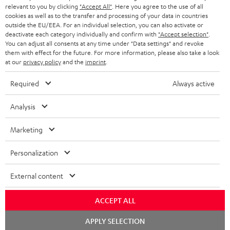
relevant to you by clicking
"Accept All"
. Here you agree to the use of all
KOPFHÖRER
cookies as well as to the transfer and processing of your data in countries
NIEDERLANDE
BLOG
outside the EU/EEA. For an individual selection, you can also activate or
deactivate each category individually and confirm with
"Accept selection"
.
BLUETOOTH-KOPFHÖRER
NEWSLETTER
You can adjust all consents at any time under "Data settings" and revoke
BELGIEN
them with effect for the future. For more information, please also take a look
STEREOANLAGEN
at our
privacy policy
and the
imprint
.
STORES
FRANKREICH
LAUTSPRECHER
Required
Always active
DEINE VORTEILE BEI TEUFEL
POLEN
ULTIMA-SERIE
Analysis
TEUFEL STORY
Technische Änderungen, Tippfehler und Irrtum vorbehalten. Das auf unseren
IN-EAR-KOPFHÖRER
Marketing
SPANIEN
UNSER MANAGEMENT
Fotos abgebildete Zubehör ist nicht im Lieferumfang enthalten. Etwaige
Entsorgungsgebühren für Batterien sind im Preis inbegriffen.
FANSHOP
Personalization
NACHHALTIGKEIT
ITALIEN
©2026 Lautsprecher Teufel GmbH - All rights reserved.
NEUHEITEN
External content
UNSERE WERTE
USA
Impressum
AGB
Datenschutz
Daten-Einstellungen
EU Data Act
BARRIEREFREIHEIT
ACCEPT ALL
Vertrag widerrufen
WEITERE LÄNDER
Chat
APPLY SELECTION
starten