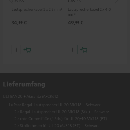
C2515S
C4515S
C7
Lautsprecherkabel 2 x 2,5 mm²
Lautsprecherkabel 2 x 4,0
Ver
mm²
Kab
mm
34,
€
49,
€
19
99
99
Lieferumfang
ULTIMA 20 + Marantz M-CR612
1 × Paar Regal-Lautsprecher UL 20 Mk3 18 – Schwarz
2 × Regal-Lautsprecher UL 20 Mk3 18 (Stk.) – Schwarz
2 × rote Gummifüße (4 Stk.) für UL 20/40 Mk3 18 (ET)
2 × Stoffrahmen für UL 20 Mk3 18 (ET) – Schwarz