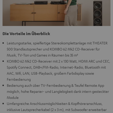
Die Vorteile im Überblick
Leistungsstarke, spielfertige Stereokomplettanlage mit THEATER
500 Standlautsprecher und KOMBO 62 Mk2 CD-Receiver für
Musik, TV-Ton und Games in Räumen bis 35 m²
KOMBO 62 Mk2 CD-Receiver mit 2 x 130 Watt, HDMI ARC und CEC,
Spotify Connect, DAB+/FM-Radio, Internet-Radio, Bluetooth mit
AAC, Wifi, LAN, USB-Playback, großem Farbdisplay sowie
Fernbedienung
Bedienung auch über TV-Fernbedienung & Teufel Remote App
möglich, hohe Reparier- und Langlebigkeit dank intern gesteckter
Module
Umfangreiche Anschlussmöglichkeiten & Kopfhöreranschluss,
inklusive Lautsprecherkabel (2 x 3 m), mit Subwoofer erweiterbar