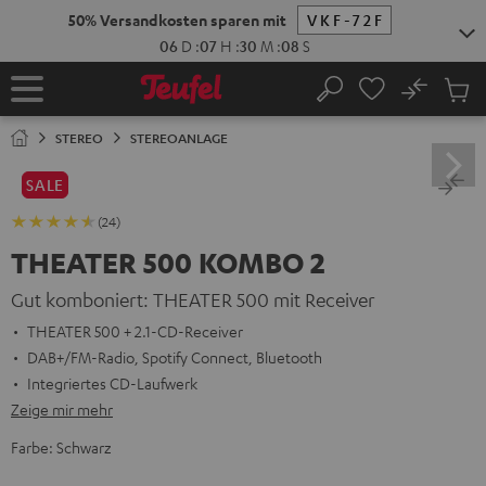
ZUM
50% Versandkosten sparen mit
VKF-72F
NHALT
RINGEN
06
D
:
07
H
:
30
M
:
07
S
No
Abs
Startseite
Suche
Artike
im
STEREO
STEREOANLAGE
Waren
SALE
(24)
THEATER 500 KOMBO 2
Gut komboniert: THEATER 500 mit Receiver
THEATER 500 + 2.1-CD-Receiver
DAB+/FM-Radio, Spotify Connect, Bluetooth
Integriertes CD-Laufwerk
Zeige mir mehr
Farbe:
Schwarz