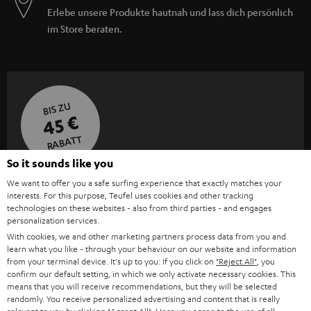
Erlebe unsere Produkte hautnah und lass dich persönlich
im Store beraten.
BIS ZU
45 €
RABATT
So it sounds like you
N
Wähle deinen Gutschein!
We want to offer you a safe surfing experience that exactly matches your
interests. For this purpose, Teufel uses cookies and other tracking
Melde dich für den Newsletter an und erhalte bis zu
e
technologies on these websites - also from third parties - and engages
45 € als Dankeschön.
w
personalization services.
With cookies, we and other marketing partners process data from you and
s
learn what you like - through your behaviour on our website and information
JETZT
EMAIL
l
from your terminal device. It's up to you: If you click on
"Reject All"
, you
ANME
confirm our default setting, in which we only activate necessary cookies. This
WIDGET
e
means that you will receive recommendations, but they will be selected
randomly. You receive personalized advertising and content that is really
t