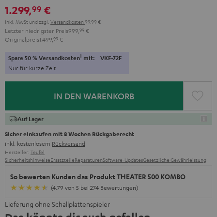
1.299,
€
99
Inkl. MwSt
und zzgl.
Versandkosten
99,99 €
Letzter niedrigster Preis
999,
99
€
Originalpreis
1.499,
99
€
1
Spare 50 % Versandkosten
mit:
VKF-72F
Nur für kurze Zeit
IN DEN WARENKORB
Auf Lager
Sicher einkaufen mit 8 Wochen Rückgaberecht
inkl. kostenlosem
Rückversand
Hersteller:
Teufel
Sicherheitshinweise
Ersatzteile
Reparaturen
Software-Updates
Gesetzliche Gewährleistung
So bewerten Kunden das Produkt THEATER 500 KOMBO
(4.79 von 5 bei 274 Bewertungen)
Lieferung ohne Schallplattenspieler
Das könnte dir auch gefallen