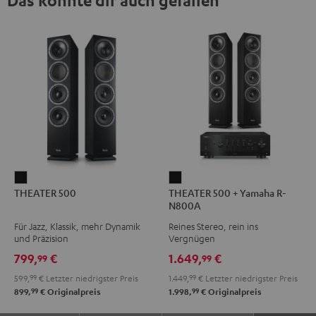
THEATER
THEATER
THEATER 500
THEATER 500 + Yamaha R-
500
500
N800A
Schwarz
+
Für Jazz, Klassik, mehr Dynamik
Reines Stereo, rein ins
Yamaha
und Präzision
Vergnügen
R-
799,
€
1.649,
€
99
99
N800A
599,
99
€
Letzter niedrigster Preis
1.449,
99
€
Letzter niedrigster Preis
Schwarz
99
99
899,
€
Originalpreis
1.998,
€
Originalpreis