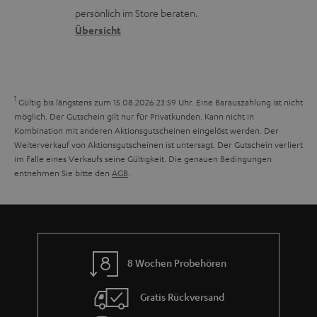
o
a
r
s
persönlich im Store beraten.
n
t
G
Übersicht
a
e
a
n
n
r
d
a
1
Gültig bis längstens zum 15.08.2026 23:59 Uhr.
Eine Barauszahlung ist nicht
n
möglich. Der Gutschein gilt nur für Privatkunden. Kann nicht in
Kombination mit anderen Aktionsgutscheinen eingelöst werden. Der
t
Weiterverkauf von Aktionsgutscheinen ist untersagt. Der Gutschein verliert
i
im Falle eines Verkaufs seine Gültigkeit. Die genauen Bedingungen
entnehmen Sie bitte den
AGB
.
e
8 Wochen Probehören
Gratis Rückversand