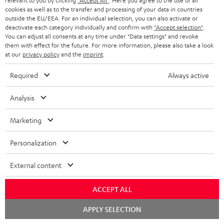
relevant to you by clicking
"Accept All"
. Here you agree to the use of all
t
cookies as well as to the transfer and processing of your data in countries
outside the EU/EEA. For an individual selection, you can also activate or
e
deactivate each category individually and confirm with
"Accept selection"
.
You can adjust all consents at any time under "Data settings" and revoke
r
them with effect for the future. For more information, please also take a look
a
at our
privacy policy
and the
imprint
.
n
Required
Always active
Kategorien
m
Analysis
HEIMKINO
e
Unternehmen
l
Marketing
HEIMKINO-KOMPLETTANLAGEN
SUPPORT
d
Teufel Onlineshops
SOUNDBARS
Personalization
u
KARRIERE
DEUTSCHLAND
n
STEREO
External content
PRESSE & MARKETING
g
ÖSTERREICH
SMART HOME
ACCEPT ALL
GESCHÄFTSKUNDEN
Chat
SCHWEIZ
BLUETOOTH-LAUTSPRECHER
APPLY SELECTION
starten
PARTNERPROGRAMM