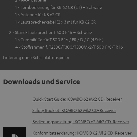
1 × Fernbedienung für KB 62 CR (ET) – Schwarz
1 × Antenne für KB 62 CR
1 × Lautsprecherkabel (2 x 3 m) für KB 62 CR
2 × Stand-Lautsprecher T 500 F 16 – Schwarz
1 × Gummifüße für T 500 F 16 / FR / D / C (4 Stk.)
4 × Stoffrahmen f. T230C/T300/T500Mk2/T 500 F/C/FR 16
Lieferung ohne Schallplattenspieler
Downloads und Service
D
Quick Start Guide: KOMBO 62 Mk2 CD-Receiver
o
Safety Booklet: KOMBO 62 Mk2 CD-Receiver
k
Bedienungsanleitung: KOMBO 62 Mk2 CD-Receiver
u
Konformitätserklärung: KOMBO 62 Mk2 CD-Receiver
m