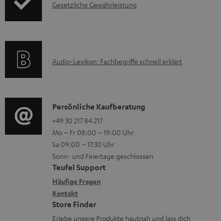
I
Gesetzliche Gewährleistung
r
A
l
n
m
Q
a
f
a
s
d
o
t
e
A
Audio-Lexikon: Fachbegriffe schnell erklärt
r
i
n
u
m
o
d
a
n
i
K
Persönliche Kaufberatung
t
e
o
o
+49 30 217 84 217
i
n
Mo – Fr 08:00 – 19:00 Uhr
-
n
o
z
Sa 09:00 – 17:30 Uhr
L
t
n
u
Sonn- und Feiertage geschlossen
e
a
e
Teufel Support
m
x
k
n
Häufige Fragen
V
i
Kontakt
t
z
e
Store Finder
k
d
u
r
Erlebe unsere Produkte hautnah und lass dich