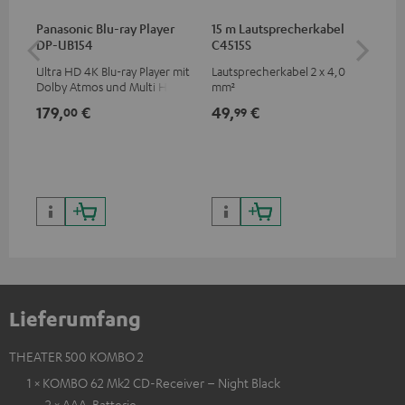
Panasonic Blu-ray Player
15 m Lautsprecherkabel
30
DP-UB154
C4515S
C2
Ultra HD 4K Blu-ray Player mit
Lautsprecherkabel 2 x 4,0
Lau
Dolby Atmos und Multi HDR-
mm²
Unterstützung inklusive
179,
€
49,
€
59
00
99
HDR10+ für eine überragende
Bildqualität mit lebensechten
Kontrasten und Farben
Lieferumfang
THEATER 500 KOMBO 2
1 × KOMBO 62 Mk2 CD-Receiver – Night Black
2 × AAA-Batterie