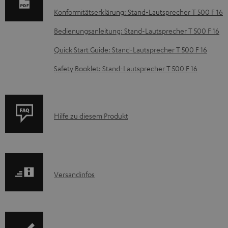
e
Konformitätserklärung: Stand-Lautsprecher T 500 F 16
n
Bedienungsanleitung: Stand-Lautsprecher T 500 F 16
t
Quick Start Guide: Stand-Lautsprecher T 500 F 16
e
Safety Booklet: Stand-Lautsprecher T 500 F 16
z
u
m
P
Hilfe zu diesem Produkt
H
r
e
o
r
d
u
I
Versandinfos
u
n
n
k
t
f
t
e
o
F
r