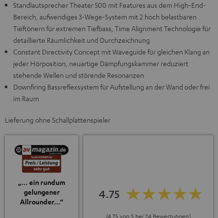
Standlautsprecher Theater 500 mit Features aus dem High-End-
Bereich, aufwendiges 3-Wege-System mit 2 hoch belastbaren
Tieftönern für extremen Tiefbass, Time Alignment Technologie für
detaillierte Räumlichkeit und Durchzeichnung
Constant Directivity Concept mit Waveguide für gleichen Klang an
jeder Hörposition, neuartige Dämpfungskammer reduziert
stehende Wellen und störende Resonanzen
Downfiring Bassreflexsystem für Aufstellung an der Wand oder frei
im Raum
Lieferung ohne Schallplattenspieler
„… ein rundum
4.75
gelungener
Allrounder…“
(4.75 von 5 bei 24 Bewertungen)