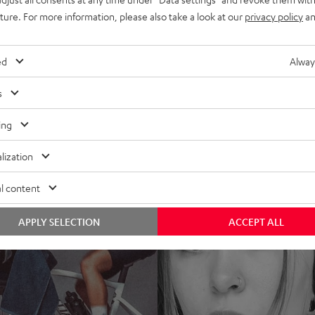
uture. For more information, please also take a look at our
privacy policy
an
ed
Alway
s
ing
lization
l content
APPLY SELECTION
ACCEPT ALL