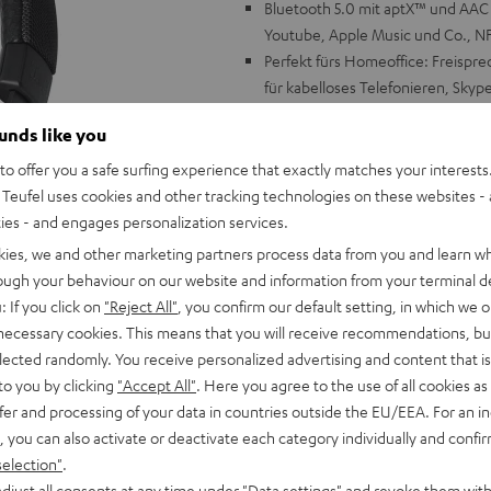
Bluetooth 5.0 mit aptX™ und AAC 
Youtube, Apple Music und Co., NFC
Perfekt fürs Homeoffice: Freisp
für kabelloses Telefonieren, Skyp
ShareMe-Funktion: zwei Kopfhöre
ounds like you
Kopfhörer mit zwei Geräten verb
Laufzeiten von bis zu 30 Stunden, 
o offer you a safe surfing experience that exactly matches your interests.
Musiksteuerung, On-Ear-Detection:
Teufel uses cookies and other tracking technologies on these websites - 
abnehmen
ties - and engages personalization services.
Linear-HD-Treiber mit Neodym-Ma
kies, we and other marketing partners process data from you and learn w
und weitere Einstellungen über T
rough your behaviour on our website and information from your terminal de
Stabiler, faltbarer Kopfbügel aus
: If you click on
"Reject All"
, you confirm our default setting, in which we o
geringes Gewicht für lange Hörses
 necessary cookies. This means that you will receive recommendations, bu
Auch per Kabel anschließbar, Kabe
elected randomly. You receive personalized advertising and content that is 
Transporttasche, Schnellladefunk
to you by clicking
"Accept All"
. Here you agree to the use of all cookies as 
fer and processing of your data in countries outside the EU/EEA. For an in
, you can also activate or deactivate each category individually and confi
selection"
.
djust all consents at any time under "Data settings" and revoke them with