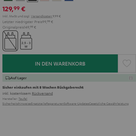
Green
Gray
Black
Gold
White
Blue
129,
€
99
Inkl. MwSt
und zzgl.
Versandkosten
9,99 €
Letzter niedrigster Preis
99,
99
€
Originalpreis
149,
99
€
IN DEN WARENKORB
Auf Lager
Sicher einkaufen mit 8 Wochen Rückgaberecht
inkl. kostenlosem
Rückversand
Hersteller:
Teufel
Sicherheitshinweise
Ersatzteile
Reparaturen
Software-Updates
Gesetzliche Gewährleistung