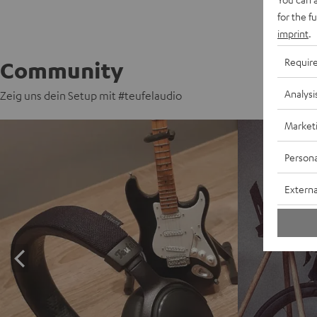
for the f
imprint
.
Requir
Community
Analysi
Zeig uns dein Setup mit #teufelaudio
Market
Persona
Externa