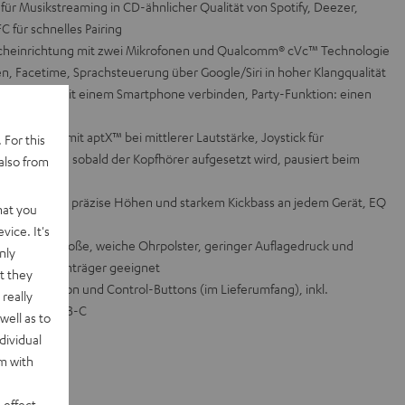
für Musikstreaming in CD-ähnlicher Qualität von Spotify, Deezer,
 für schnelles Pairing
recheinrichtung mit zwei Mikrofonen und Qualcomm® cVc™ Technologie
en, Facetime, Sprachsteuerung über Google/Siri in hoher Klangqualität
r kabellos mit einem Smartphone verbinden, Party-Funktion: einen
inden
25 Stunden mit aptX™ bei mittlerer Lautstärke, Joystick für
 For this
 spielt los, sobald der Kopfhörer aufgesetzt wird, pausiert beim
also from
gneten für präzise Höhen und starkem Kickbass an jedem Gerät, EQ
hat you
eufel Go App
vice. It's
 Federstahl, große, weiche Ohrpolster, geringer Auflagedruck und
nly
sions, Brillenträger geeignet
t they
l mit Mikrofon und Control-Buttons (im Lieferumfang), inkl.
really
tion über USB-C
well as to
dividual
rm with
 effect