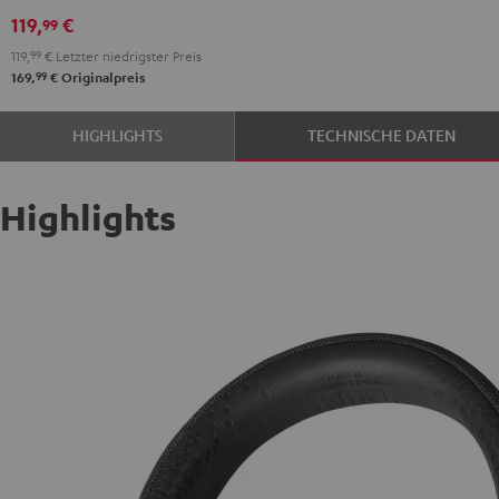
Teufel
119,
€
99
Pack
119,
99
€
Letzter niedrigster Preis
Night
99
169,
€
Originalpreis
Black
/
HIGHLIGHTS
TECHNISCHE DATEN
Sand
Highlights