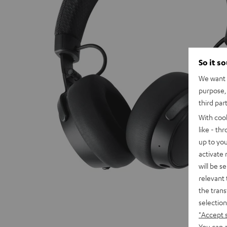
So it s
We want t
purpose, 
third par
With coo
like - th
up to you
activate
will be s
relevant 
the trans
selection
"Accept 
You can a