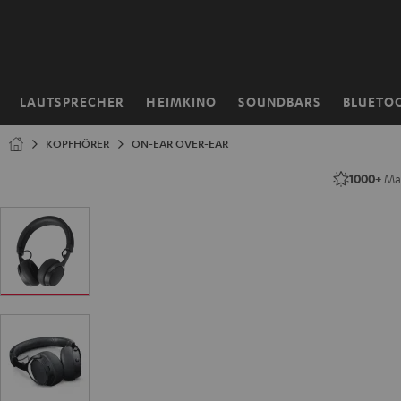
ZUM
NHALT
RINGEN
LAUTSPRECHER
HEIMKINO
SOUNDBARS
BLUETO
Startseite
KOPFHÖRER
ON-EAR OVER-EAR
1000+
Mal