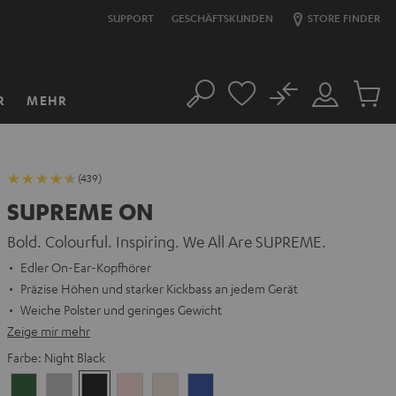
SUPPORT
GESCHÄFTSKUNDEN
STORE FINDER
No
R
MEHR
Suche
Mein
Artikel
Konto
im
Warenk
(439)
SUPREME ON
Bold. Colourful. Inspiring. We All Are SUPREME.
Edler On-Ear-Kopfhörer
Präzise Höhen und starker Kickbass an jedem Gerät
Weiche Polster und geringes Gewicht
Zeige mir mehr
Farbe:
Night Black
Ivy
Moon
Night
Pale
Sand
Space