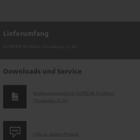
Lieferumfang
SUPREME IN Silikon-Ohradapter (S, M)
Downloads und Service
D
Bedienungsanleitung: SUPREME IN Silikon-
Ohradapter (S, M)
o
k
u
m
P
Hilfe zu diesem Produkt