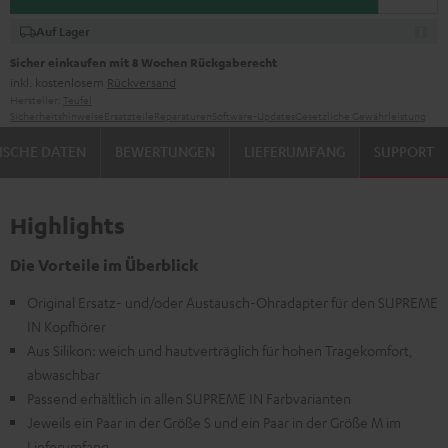
Auf Lager
Sicher einkaufen mit 8 Wochen Rückgaberecht
inkl. kostenlosem
Rückversand
Hersteller:
Teufel
Sicherheitshinweise
Ersatzteile
Reparaturen
Software-Updates
Gesetzliche Gewährleistung
ISCHE DATEN
BEWERTUNGEN
LIEFERUMFANG
SUPPORT
Highlights
Die Vorteile im Überblick
Original Ersatz- und/oder Austausch-Ohradapter für den SUPREME
IN Kopfhörer
Aus Silikon: weich und hautverträglich für hohen Tragekomfort,
abwaschbar
Passend erhältlich in allen SUPREME IN Farbvarianten
Jeweils ein Paar in der Größe S und ein Paar in der Größe M im
Lieferumfang