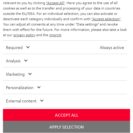
relevant to you by clicking
"Accept All"
. Here you agree to the use of all
KOPFHÖRER
cookies as well as to the transfer and processing of your data in countries
NIEDERLANDE
BLOG
outside the EU/EEA. For an individual selection, you can also activate or
deactivate each category individually and confirm with
"Accept selection"
.
BLUETOOTH-KOPFHÖRER
NEWSLETTER
You can adjust all consents at any time under "Data settings" and revoke
BELGIEN
them with effect for the future. For more information, please also take a look
STEREOANLAGEN
at our
privacy policy
and the
imprint
.
STORES
FRANKREICH
LAUTSPRECHER
Required
Always active
DEINE VORTEILE BEI TEUFEL
POLEN
ULTIMA-SERIE
Analysis
TEUFEL STORY
Technische Änderungen, Tippfehler und Irrtum vorbehalten. Das auf unseren
IN-EAR-KOPFHÖRER
Marketing
SPANIEN
UNSER MANAGEMENT
Fotos abgebildete Zubehör ist nicht im Lieferumfang enthalten. Etwaige
Entsorgungsgebühren für Batterien sind im Preis inbegriffen.
FANSHOP
Personalization
NACHHALTIGKEIT
ITALIEN
©2026 Lautsprecher Teufel GmbH - All rights reserved.
NEUHEITEN
External content
UNSERE WERTE
USA
Impressum
AGB
Datenschutz
Daten-Einstellungen
EU Data Act
BARRIEREFREIHEIT
ACCEPT ALL
Vertrag widerrufen
WEITERE LÄNDER
Chat
APPLY SELECTION
starten