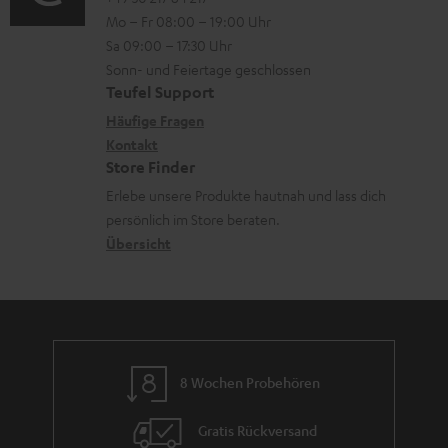
o
l
i
n
Mo – Fr 08:00 – 19:00 Uhr
-
n
a
o
z
Sa 09:00 – 17:30 Uhr
L
t
d
n
u
Sonn- und Feiertage geschlossen
e
a
e
e
Teufel Support
m
x
k
n
n
Häufige Fragen
V
i
Kontakt
t
z
e
Store Finder
k
d
u
r
Erlebe unsere Produkte hautnah und lass dich
o
a
r
s
persönlich im Store beraten.
n
t
G
Übersicht
a
e
a
n
n
r
d
a
n
8 Wochen Probehören
t
i
Gratis Rückversand