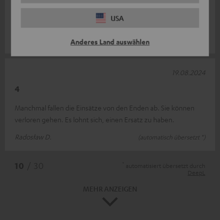
Selbst mit diesem Set konnten wir die Kopfhörer nicht an meine
USA
oder die Ohren meines Sohnes anpassen....
Elfi G.
(automatisch übersetzt *)
Anderes Land auswählen
19.08.2024
4
Manchmal fallen die Einsätze von den Enden ab. Sie können
verloren gehen. Es lohnt sich, einen Ersatz zu haben.
Radosław D.
(automatisch übersetzt *)
*
10
/ 30
automatisiert übersetzt durch
DeepL
MEHR ANZEIGEN