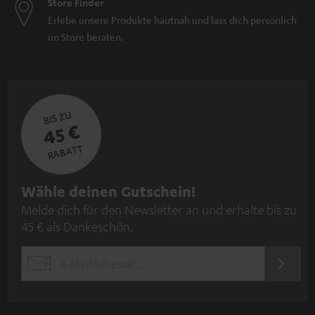
Store Finder
Erlebe unsere Produkte hautnah und lass dich persönlich
im Store beraten.
BIS ZU
45 €
RABATT
N
Wähle deinen Gutschein!
Melde dich für den Newsletter an und erhalte bis zu
e
45 € als Dankeschön.
w
s
JETZT
EMAIL
l
ANME
WIDGET
e