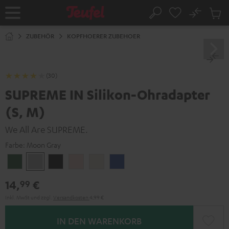
ZUM
NHALT
No
Abs
Startseite
Suche
RINGEN
Artike
im
ZUBEHÖR
KOPFHOERER ZUBEHOER
Waren
(30)
SUPREME IN Silikon-Ohradapter
(S, M)
We All Are SUPREME.
Farbe:
Moon Gray
Ivy
Moon
Night
Pale
Sand
Space
Green
Gray
Black
Gold
White
Blue
14,
€
99
Inkl. MwSt
und zzgl.
Versandkosten
4,99 €
IN DEN WARENKORB