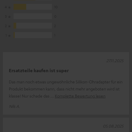
4
10
3
0
2
2
1
1
27.11.2025
Ersatzteile kaufen ist super
Das man noch etwas ungewöhnliche Silikon-Ohradapter für ein
Produkt bekommen kann, dass nicht mehr angeboten wird ist
klasse! Nur schade das
Komplette Bewertung lesen
Nils A.
05.08.2025