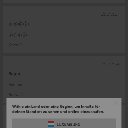
25.12.2024
👍👍👍👍
👍👍👍👍
Bernd P.
25.12.2024
Super
Bequem
Bernd P.
Wähle ein Land oder eine Region, um Inhalte für
deinen Standort zu sehen und online einzukaufen.
25.11.2024
Bequem, hat aber nicht geholfen
LUXEMBURG