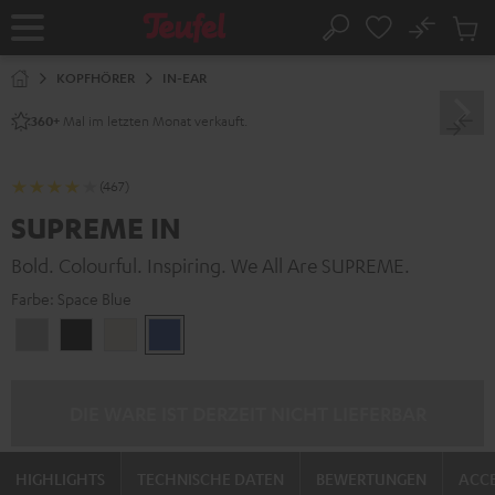
ZUM
NHALT
No
Abs
Startseite
Suche
RINGEN
Artike
im
KOPFHÖRER
IN-EAR
Waren
Mal im letzten Monat verkauft.
360+
(467)
SUPREME IN
Bold. Colourful. Inspiring. We All Are SUPREME.
Farbe:
Space Blue
Moon
Night
Sand
Space
Gray
Black
White
Blue
DIE WARE IST DERZEIT NICHT LIEFERBAR
HIGHLIGHTS
TECHNISCHE DATEN
BEWERTUNGEN
ACCE