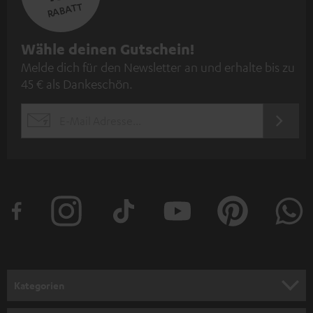
RABATT
N
Wähle deinen Gutschein!
Melde dich für den Newsletter an und erhalte bis zu
e
45 € als Dankeschön.
w
s
JETZT
EMAIL
l
ANME
WIDGET
e
t
t
e
r
a
n
Kategorien
m