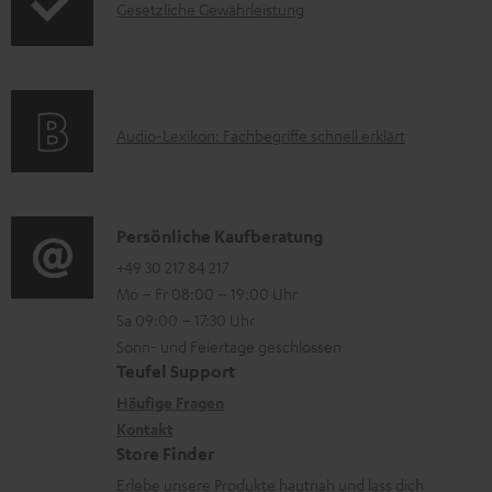
e
I
Gesetzliche Gewährleistung
u
u
r
n
k
c
u
f
t
t
n
o
F
.
t
A
Audio-Lexikon: Fachbegriffe schnell erklärt
r
A
s
e
u
m
Q
u
r
d
a
s
p
l
i
K
Persönliche Kaufberatung
t
p
a
o
o
+49 30 217 84 217
i
o
Mo – Fr 08:00 – 19:00 Uhr
d
-
n
o
Sa 09:00 – 17:30 Uhr
r
e
L
t
n
Sonn- und Feiertage geschlossen
t
n
e
a
e
Teufel Support
.
x
k
n
Häufige Fragen
l
i
Kontakt
t
z
Store Finder
i
k
d
u
Erlebe unsere Produkte hautnah und lass dich