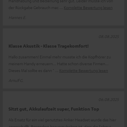
Handhabung und Bedienung sehr gut. Leider mußte ich von
der Rückgabe Gebrauch mac
Komplette Bewertung lesen
Hannes E.
08.08.2025
Klasse Akustik - Klasse Tragekomfort!
Hallo zusammen! Einmal mehr musste ich die Kopfhörer zu
meinem Handy erneuern... Hatte schon diverse Firmen...
Dieses Mal sollte es dann "
Komplette Bewertung lesen
Arnulf G.
06.08.2025
Sitzt gut, Akkulaufzeit super, Funktion Top
Als Ersatz für ein viel genutztes Anker Headset wurde das hier
angeschafft. Besonders hervorzuheben ist, dass die Schnur