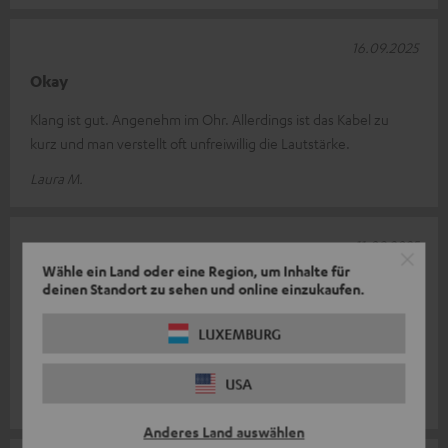
16.09.2025
Okay
Klang ist gut. Angenehm im Ohr. Allerdings ist das Kabel zu
kurz und man verstellt oft unfreiwillig die Lautstärke.
Laura M.
11.09.2025
Wähle ein Land oder eine Region, um Inhalte für
Gut
deinen Standort zu sehen und online einzukaufen.
Die Handhabung ist etwas umständlich aber es geht. Beim
LUXEMBURG
Training komme ich bei einer bestimmten Übung immer an den
Knopf zur Lautstärkenregu
Komplette Bewertung lesen
USA
Susanne N.
Anderes Land auswählen