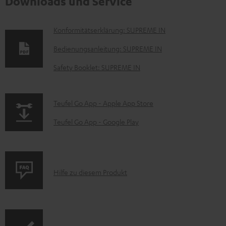
Downloads und Service
D
Konformitätserklärung: SUPREME IN
o
Bedienungsanleitung: SUPREME IN
k
Safety Booklet: SUPREME IN
u
m
p
Teufel Go App - Apple App Store
e
a
n
Teufel Go App - Google Play
g
t
e
e
.
z
P
Hilfe zu diesem Produkt
p
u
r
r
m
o
o
H
d
d