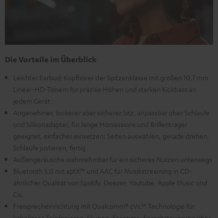
Die Vorteile im Überblick
Leichter Earbud-Kopfhörer der Spitzenklasse mit großen 10,7 mm
Linear-HD-Tönern für präzise Höhen und starken Kickbass an
jedem Gerät
Angenehmer, lockerer aber sicherer Sitz, anpassbar über Schlaufe
und Silikonadapter, für lange Hörsessions und Brillenträger
geeignet, einfaches einsetzen: Seiten auswählen, gerade drehen,
Schlaufe justieren, fertig
Außengeräusche wahrnehmbar für ein sicheres Nutzen unterwegs
Bluetooth 5.0 mit aptX™ und AAC für Musikstreaming in CD-
ähnlicher Qualität von Spotify, Deezer, Youtube, Apple Music und
Co.
Freisprecheinrichtung mit Qualcomm® cVc™ Technologie für
kabelloses Telefonieren, Skypen, Facetime, Sprachsteuerung über