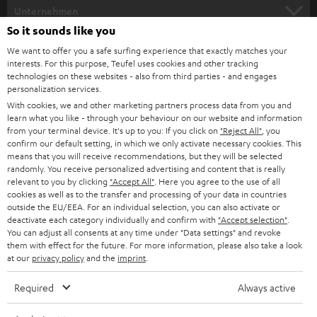
HEIMKINO
e
Unternehmen
l
So it sounds like you
HEIMKINO-KOMPLETTANLAGEN
SUPPORT
d
Teufel Onlineshops
We want to offer you a safe surfing experience that exactly matches your
interests. For this purpose, Teufel uses cookies and other tracking
SOUNDBARS
u
KARRIERE
technologies on these websites - also from third parties - and engages
DEUTSCHLAND
personalization services.
n
STEREO
With cookies, we and other marketing partners process data from you and
PRESSE & MARKETING
g
learn what you like - through your behaviour on our website and information
ÖSTERREICH
SMART HOME
from your terminal device. It's up to you: If you click on
"Reject All"
, you
GESCHÄFTSKUNDEN
confirm our default setting, in which we only activate necessary cookies. This
means that you will receive recommendations, but they will be selected
SCHWEIZ
BLUETOOTH-LAUTSPRECHER
PARTNERPROGRAMM
randomly. You receive personalized advertising and content that is really
relevant to you by clicking
"Accept All"
. Here you agree to the use of all
KOPFHÖRER
cookies as well as to the transfer and processing of your data in countries
NIEDERLANDE
BLOG
outside the EU/EEA. For an individual selection, you can also activate or
deactivate each category individually and confirm with
"Accept selection"
.
BLUETOOTH-KOPFHÖRER
NEWSLETTER
You can adjust all consents at any time under "Data settings" and revoke
BELGIEN
them with effect for the future. For more information, please also take a look
STEREOANLAGEN
at our
privacy policy
and the
imprint
.
STORES
FRANKREICH
LAUTSPRECHER
Required
Always active
DEINE VORTEILE BEI TEUFEL
POLEN
ULTIMA-SERIE