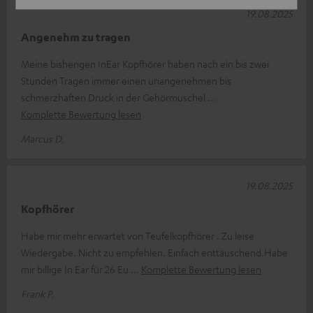
19.08.2025
Angenehm zu tragen
Meine bisherigen InEar Kopfhörer haben nach ein bis zwei
Stunden Tragen immer einen unangenehmen bis
schmerzhaften Druck in der Gehörmuschel
Komplette Bewertung lesen
Marcus D.
19.08.2025
Kopfhörer
Habe mir mehr erwartet von Teufelkopfhörer . Zu leise
Wiedergabe. Nicht zu empfehlen. Einfach enttäuschend.Habe
mir billige In Ear für 26 Eu
Komplette Bewertung lesen
Frank P.