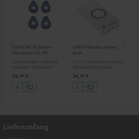
SUPREME IN Silikon-
VARTA Wireless Power
Fe
Ohradapter (S, M)
Bank
Sy
Original Ersatz- und/oder
2-in-1: Powerbank mit bis zu
Hoc
Austausch-Ohradapter für
18W Ladeleistung über USB
Sen
den SUPREME IN Kopfhörer
Typ C & Wireless Charger mit
pas
14,
€
34,
€
49
99
99
bis zu 10W Ladestrom
Blu
Kom
So
Lieferumfang