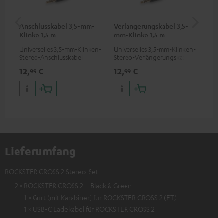
Anschlusskabel 3,5-mm-
Verlängerungskabel 3,5-
Pi
Klinke 1,5 m
mm-Klinke 1,5 m
Universelles 3,5-mm-Klinken-
Universelles 3,5-mm-Klinken-
2-K
Stereo-Anschlusskabel
Stereo-Verlängerungskabel
ver
Sof
12,
€
12,
€
31
99
99
DJ 
DJ)
Lieferumfang
ROCKSTER CROSS 2 Stereo-Set
2 × ROCKSTER CROSS 2 – Black & Green
1 × Gurt (mit Karabiner) für ROCKSTER CROSS 2 (ET)
1 × USB-C Ladekabel für ROCKSTER CROSS 2