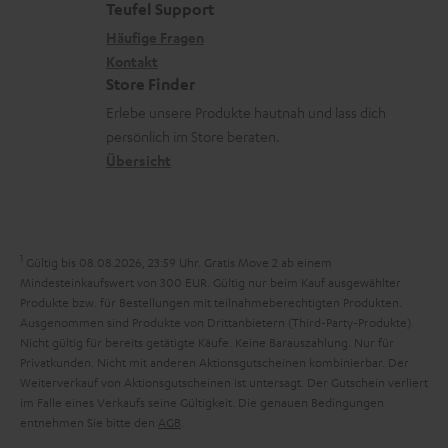
n
e
a
e
Teufel Support
m
k
x
k
n
Häufige Fragen
V
s
i
Kontakt
t
z
e
Store Finder
.
k
d
u
r
Erlebe unsere Produkte hautnah und lass dich
t
o
a
r
s
persönlich im Store beraten.
i
n
t
G
Übersicht
a
t
e
a
n
l
n
r
d
e
a
1
Gültig bis 08.08.2026, 23:59 Uhr. Gratis Move 2 ab einem
_
n
Mindesteinkaufswert von 300 EUR. Gültig nur beim Kauf ausgewählter
h
Produkte bzw. für Bestellungen mit teilnahmeberechtigten Produkten.
t
Ausgenommen sind Produkte von Drittanbietern (Third-Party-Produkte).
i
i
Nicht gültig für bereits getätigte Käufe. Keine Barauszahlung. Nur für
d
Privatkunden. Nicht mit anderen Aktionsgutscheinen kombinierbar. Der
e
Weiterverkauf von Aktionsgutscheinen ist untersagt. Der Gutschein verliert
d
im Falle eines Verkaufs seine Gültigkeit. Die genauen Bedingungen
e
entnehmen Sie bitte den
AGB
.