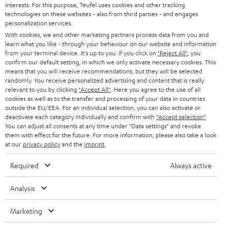
interests. For this purpose, Teufel uses cookies and other tracking
SOUNDBARS
u
KARRIERE
technologies on these websites - also from third parties - and engages
DEUTSCHLAND
personalization services.
n
STEREO
With cookies, we and other marketing partners process data from you and
PRESSE & MARKETING
g
learn what you like - through your behaviour on our website and information
ÖSTERREICH
SMART HOME
from your terminal device. It's up to you: If you click on
"Reject All"
, you
GESCHÄFTSKUNDEN
confirm our default setting, in which we only activate necessary cookies. This
means that you will receive recommendations, but they will be selected
SCHWEIZ
BLUETOOTH-LAUTSPRECHER
PARTNERPROGRAMM
randomly. You receive personalized advertising and content that is really
relevant to you by clicking
"Accept All"
. Here you agree to the use of all
KOPFHÖRER
cookies as well as to the transfer and processing of your data in countries
NIEDERLANDE
BLOG
outside the EU/EEA. For an individual selection, you can also activate or
deactivate each category individually and confirm with
"Accept selection"
.
BLUETOOTH-KOPFHÖRER
NEWSLETTER
You can adjust all consents at any time under "Data settings" and revoke
BELGIEN
them with effect for the future. For more information, please also take a look
STEREOANLAGEN
at our
privacy policy
and the
imprint
.
STORES
FRANKREICH
LAUTSPRECHER
Required
Always active
DEINE VORTEILE BEI TEUFEL
POLEN
ULTIMA-SERIE
Analysis
TEUFEL STORY
Technische Änderungen, Tippfehler und Irrtum vorbehalten. Das auf unseren
IN-EAR-KOPFHÖRER
Marketing
SPANIEN
UNSER MANAGEMENT
Fotos abgebildete Zubehör ist nicht im Lieferumfang enthalten. Etwaige
Entsorgungsgebühren für Batterien sind im Preis inbegriffen.