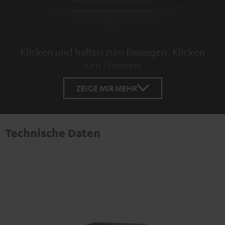
Klicken und halten zum Bewegen. Klicken
zum Zoomen.
Tap to zoom
ZEIGE MIR MEHR
Technische Daten