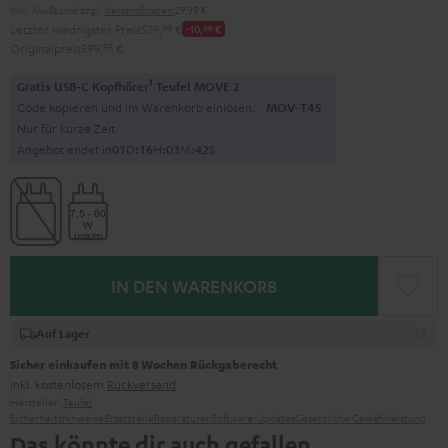
Inkl. MwSt
und zzgl.
Versandkosten
29,99 €
Letzter niedrigster Preis
579,
99
€
-10,
00
€
Originalpreis
599,
98
€
1
Gratis USB-C Kopfhörer
Teufel MOVE 2
Code kopieren und im Warenkorb einlösen.
MOV-T4S
Nur für kurze Zeit
Angebot endet in
0
1
D
:
1
6
H
:
0
3
M
:
4
1
S
IN DEN WARENKORB
Auf Lager
Sicher einkaufen mit 8 Wochen Rückgaberecht
inkl. kostenlosem
Rückversand
Hersteller:
Teufel
Sicherheitshinweise
Ersatzteile
Reparaturen
Software-Updates
Gesetzliche Gewährleistung
Das könnte dir auch gefallen