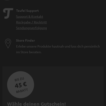
Teufel Support
Support & Kontakt
Rückgabe / Rücktritt
Sendungsverfolgung
Store Finder
Erlebe unsere Produkte hautnah und lass dich persönlich
im Store beraten.
BIS ZU
45 €
RABATT
N
Wähle deinen Gutschein!