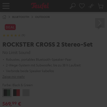
ZUM
NHALT
No
Abs
Startseite
Suche
RINGEN
Artike
im
BLUETOOTH
OUTDOOR
Waren
DEAL
(9)
ROCKSTER CROSS 2 Stereo-Set
No Limit Sound
Robustes, portables Bluetooth-Speaker-Paar
2-Wege-System mit Subwoofer, bis zu 38 h Laufzeit
Verbinde beide Speaker kabellos
Zeige mir mehr
Farbe:
Black & Green
Black
Black
Light
&
&
Gray
569,
€
99
Green
Red