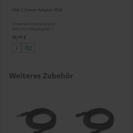
USB-C Power Adapter 30W
Universell einsetzbares 30
Watt Schnellladegerät für
Kopfhörer & Portables sowie
19,
€
99
Apple iPhones, Android
Smartphones, Tablets und
Geräte mit USB-C-Anschluss
Weiteres Zubehör