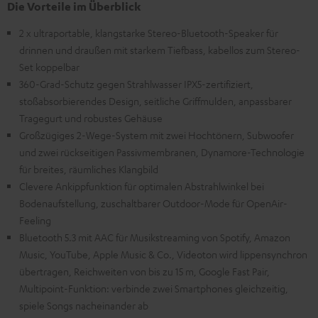
Die Vorteile im Überblick
2 x ultraportable, klangstarke Stereo-Bluetooth-Speaker für
drinnen und draußen mit starkem Tiefbass, kabellos zum Stereo-
Set koppelbar
360-Grad-Schutz gegen Strahlwasser IPX5-zertifiziert,
stoßabsorbierendes Design, seitliche Griffmulden, anpassbarer
Tragegurt und robustes Gehäuse
Großzügiges 2-Wege-System mit zwei Hochtönern, Subwoofer
und zwei rückseitigen Passivmembranen, Dynamore-Technologie
für breites, räumliches Klangbild
Clevere Ankippfunktion für optimalen Abstrahlwinkel bei
Bodenaufstellung, zuschaltbarer Outdoor-Mode für OpenAir-
Feeling
Bluetooth 5.3 mit AAC für Musikstreaming von Spotify, Amazon
Music, YouTube, Apple Music & Co., Videoton wird lippensynchron
übertragen, Reichweiten von bis zu 15 m, Google Fast Pair,
Multipoint-Funktion: verbinde zwei Smartphones gleichzeitig,
spiele Songs nacheinander ab