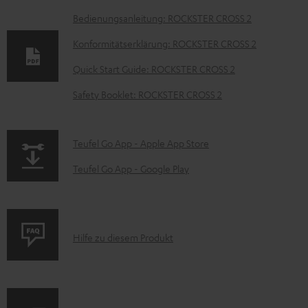
D
Bedienungsanleitung: ROCKSTER CROSS 2
o
Konformitätserklärung: ROCKSTER CROSS 2
k
Quick Start Guide: ROCKSTER CROSS 2
u
Safety Booklet: ROCKSTER CROSS 2
m
e
n
p
Teufel Go App - Apple App Store
t
a
Teufel Go App - Google Play
e
g
z
e
u
.
P
Hilfe zu diesem Produkt
m
p
r
H
r
o
e
o
d