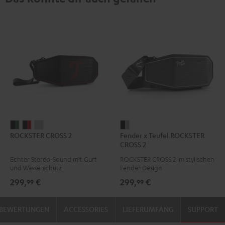
ROCKSTER
ROCKSTER
ROCKSTER
Fender
ROCKSTER CROSS 2
Fender x Teufel ROCKSTER
CROSS
CROSS
CROSS
x
CROSS 2
2
2
2
Teufel
Echter Stereo-Sound mit Gurt
ROCKSTER CROSS 2 im stylischen
Black
Black
Light
ROCKSTER
und Wasserschutz
Fender Design
&
&
Gray
CROSS
299,
€
299,
€
99
99
Green
Red
2
Black
BEWERTUNGEN
ACCESSORIES
LIEFERUMFANG
SUPPORT
&
Steel