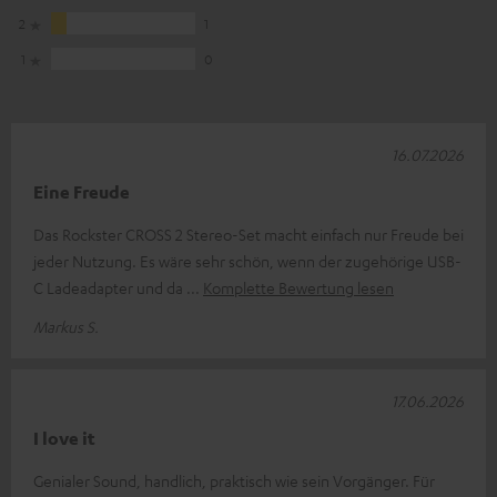
2
1
1
0
16.07.2026
Eine Freude
Das Rockster CROSS 2 Stereo-Set macht einfach nur Freude bei
jeder Nutzung. Es wäre sehr schön, wenn der zugehörige USB-
C Ladeadapter und da
Komplette Bewertung lesen
Markus S.
17.06.2026
I love it
Genialer Sound, handlich, praktisch wie sein Vorgänger. Für