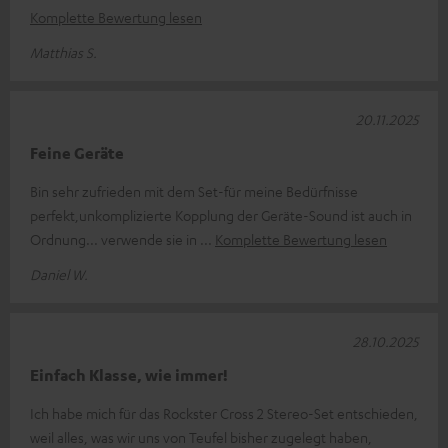
Komplette Bewertung lesen
Matthias S.
20.11.2025
Feine Geräte
Bin sehr zufrieden mit dem Set-für meine Bedürfnisse
perfekt,unkomplizierte Kopplung der Geräte-Sound ist auch in
Ordnung... verwende sie in
Komplette Bewertung lesen
Daniel W.
28.10.2025
Einfach Klasse, wie immer!
Ich habe mich für das Rockster Cross 2 Stereo-Set entschieden,
weil alles, was wir uns von Teufel bisher zugelegt haben,