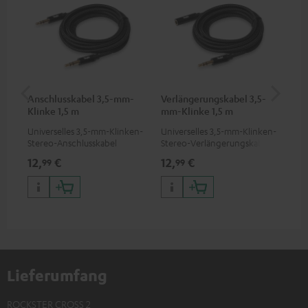
Anschlusskabel 3,5-mm-
Verlängerungskabel 3,5-
Pi
Klinke 1,5 m
mm-Klinke 1,5 m
Universelles 3,5-mm-Klinken-
Universelles 3,5-mm-Klinken-
2-K
Stereo-Anschlusskabel
Stereo-Verlängerungskabel
ver
Sof
12,
€
12,
€
31
99
99
DJ 
DJ)
Lieferumfang
ROCKSTER CROSS 2