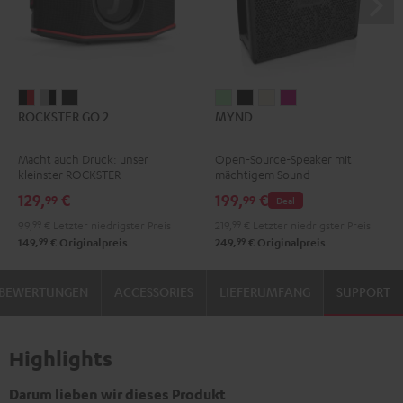
ROCKSTER
ROCKSTER
ROCKSTER
MYND
MYND
MYND
MYND
ROCKSTER GO 2
MYND
GO
GO
GO
Light
Warm
Warm
Wild
2
2
2
Mint
Black
White
Berry
Macht auch Druck: unser
Open-Source-Speaker mit
Black
Gray
Night
kleinster ROCKSTER
mächtigem Sound
&
&
Black
129,
€
199,
€
99
99
Deal
Red
Black
99,
99
€
Letzter niedrigster Preis
219,
99
€
Letzter niedrigster Preis
99
99
149,
€
Originalpreis
249,
€
Originalpreis
BEWERTUNGEN
ACCESSORIES
LIEFERUMFANG
SUPPORT
Highlights
Darum lieben wir dieses Produkt