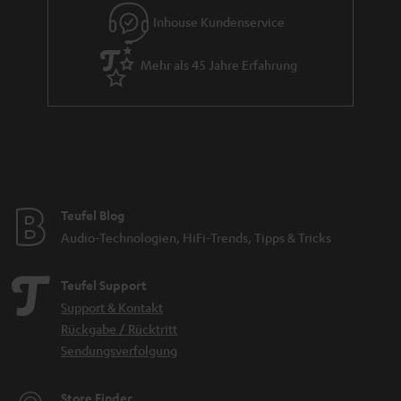
d
Inhouse Kundenservice
e
Mehr als 45 Jahre Erfahrung
n
Teufel Blog
Audio-Technologien, HiFi-Trends, Tipps & Tricks
Teufel Support
Support & Kontakt
Rückgabe / Rücktritt
Sendungsverfolgung
Store Finder