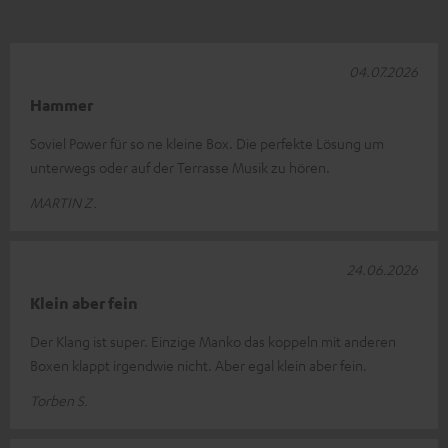
04.07.2026
Hammer
Soviel Power für so ne kleine Box. Die perfekte Lösung um
unterwegs oder auf der Terrasse Musik zu hören.
MARTIN Z.
24.06.2026
Klein aber fein
Der Klang ist super. Einzige Manko das koppeln mit anderen
Boxen klappt irgendwie nicht. Aber egal klein aber fein.
Torben S.