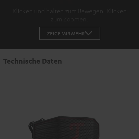
Klicken und halten zum Bewegen. Klicken
zum Zoomen.
Tap to zoom
ZEIGE MIR MEHR
Technische Daten