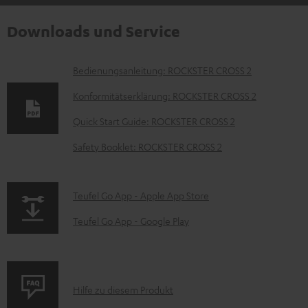
Downloads und Service
D
Bedienungsanleitung: ROCKSTER CROSS 2
o
Konformitätserklärung: ROCKSTER CROSS 2
k
Quick Start Guide: ROCKSTER CROSS 2
u
Safety Booklet: ROCKSTER CROSS 2
m
e
n
p
Teufel Go App - Apple App Store
t
a
Teufel Go App - Google Play
e
g
z
e
u
.
P
Hilfe zu diesem Produkt
m
p