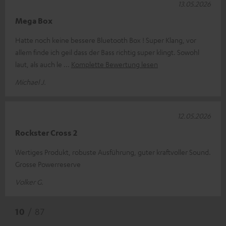
13.05.2026
Mega Box
Hatte noch keine bessere Bluetooth Box ! Super Klang, vor
allem finde ich geil dass der Bass richtig super klingt. Sowohl
laut, als auch le
Komplette Bewertung lesen
Michael J.
12.05.2026
Rockster Cross 2
Wertiges Produkt, robuste Ausführung, guter kraftvoller Sound.
Grosse Powerreserve
Volker G.
10
/ 87