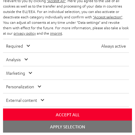
relevant to you by clicking
"Accept All"
. Here you agree to the use of all
KOPFHÖRER
cookies as well as to the transfer and processing of your data in countries
NIEDERLANDE
BLOG
outside the EU/EEA. For an individual selection, you can also activate or
deactivate each category individually and confirm with
"Accept selection"
.
BLUETOOTH-KOPFHÖRER
NEWSLETTER
You can adjust all consents at any time under "Data settings" and revoke
BELGIEN
them with effect for the future. For more information, please also take a look
STEREOANLAGEN
at our
privacy policy
and the
imprint
.
STORES
FRANKREICH
LAUTSPRECHER
Required
Always active
DEINE VORTEILE BEI TEUFEL
POLEN
ULTIMA-SERIE
Analysis
TEUFEL STORY
Technische Änderungen, Tippfehler und Irrtum vorbehalten. Das auf unseren
IN-EAR-KOPFHÖRER
Marketing
SPANIEN
UNSER MANAGEMENT
Fotos abgebildete Zubehör ist nicht im Lieferumfang enthalten. Etwaige
Entsorgungsgebühren für Batterien sind im Preis inbegriffen.
FANSHOP
Personalization
NACHHALTIGKEIT
ITALIEN
©2026 Lautsprecher Teufel GmbH - All rights reserved.
NEUHEITEN
External content
UNSERE WERTE
USA
Impressum
AGB
Datenschutz
Daten-Einstellungen
EU Data Act
BARRIEREFREIHEIT
ACCEPT ALL
Vertrag widerrufen
WEITERE LÄNDER
Chat
APPLY SELECTION
starten