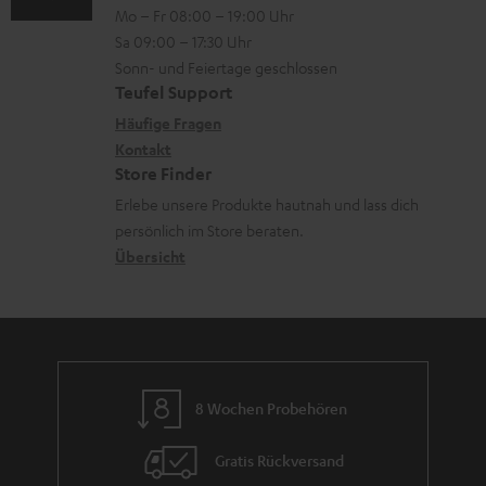
n
Mo – Fr 08:00 – 19:00 Uhr
l
-
n
o
z
Sa 09:00 – 17:30 Uhr
i
L
t
n
u
Sonn- und Feiertage geschlossen
n
e
a
e
Teufel Support
m
k
x
k
n
Häufige Fragen
V
s
i
Kontakt
t
z
e
Store Finder
.
k
d
u
r
Erlebe unsere Produkte hautnah und lass dich
t
o
a
r
s
persönlich im Store beraten.
i
n
t
G
Übersicht
a
t
e
a
n
l
n
r
d
e
a
_
n
h
8 Wochen Probehören
t
i
i
Gratis Rückversand
d
e