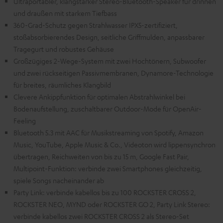
Ultraportabler, klangstarker Stereo-Bluetooth-Speaker für drinnen
und draußen mit starkem Tiefbass
360-Grad-Schutz gegen Strahlwasser IPX5-zertifiziert,
stoßabsorbierendes Design, seitliche Griffmulden, anpassbarer
Tragegurt und robustes Gehäuse
Großzügiges 2-Wege-System mit zwei Hochtönern, Subwoofer
und zwei rückseitigen Passivmembranen, Dynamore-Technologie
für breites, räumliches Klangbild
Clevere Ankippfunktion für optimalen Abstrahlwinkel bei
Bodenaufstellung, zuschaltbarer Outdoor-Mode für OpenAir-
Feeling
Bluetooth 5.3 mit AAC für Musikstreaming von Spotify, Amazon
Music, YouTube, Apple Music & Co., Videoton wird lippensynchron
übertragen, Reichweiten von bis zu 15 m, Google Fast Pair,
Multipoint-Funktion: verbinde zwei Smartphones gleichzeitig,
spiele Songs nacheinander ab
Party Link: verbinde kabellos bis zu 100 ROCKSTER CROSS 2,
ROCKSTER NEO, MYND oder ROCKSTER GO 2, Party Link Stereo:
verbinde kabellos zwei ROCKSTER CROSS 2 als Stereo-Set