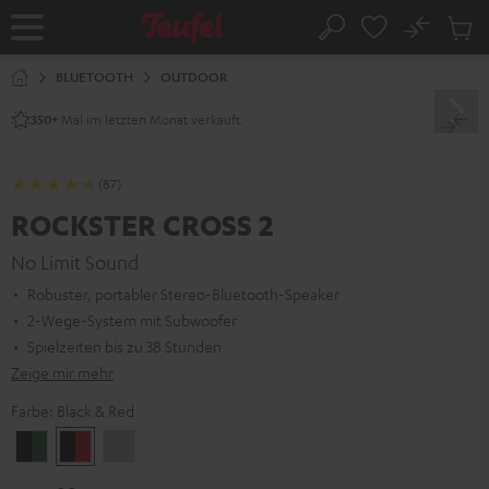
ZUM
NHALT
No
Abs
Startseite
Suche
RINGEN
Artike
im
BLUETOOTH
OUTDOOR
Waren
Mal im letzten Monat verkauft.
350+
(87)
ROCKSTER CROSS 2
No Limit Sound
Robuster, portabler Stereo-Bluetooth-Speaker
2-Wege-System mit Subwoofer
Spielzeiten bis zu 38 Stunden
Zeige mir mehr
Farbe:
Black & Red
Black
Black
Light
&
&
Gray