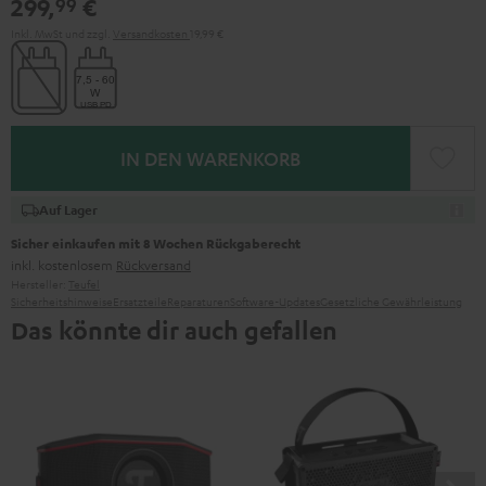
299,
€
99
Green
Red
Inkl. MwSt
und zzgl.
Versandkosten
19,99 €
IN DEN WARENKORB
Auf Lager
Sicher einkaufen mit 8 Wochen Rückgaberecht
inkl. kostenlosem
Rückversand
Hersteller:
Teufel
Sicherheitshinweise
Ersatzteile
Reparaturen
Software-Updates
Gesetzliche Gewährleistung
Das könnte dir auch gefallen