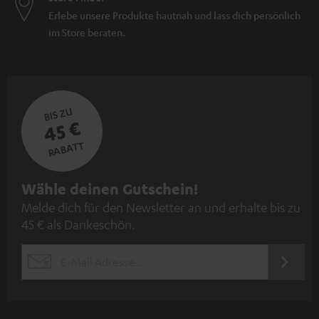
Erlebe unsere Produkte hautnah und lass dich persönlich
im Store beraten.
BIS ZU
45 €
RABATT
N
Wähle deinen Gutschein!
Melde dich für den Newsletter an und erhalte bis zu
e
45 € als Dankeschön.
w
s
JETZT
EMAIL
l
ANME
WIDGET
e
t