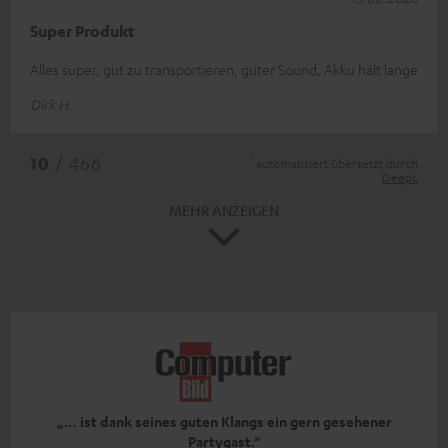
Super Produkt
Alles super, gut zu transportieren, guter Sound, Akku hält lange
Dirk H.
*
10
/ 466
automatisiert übersetzt durch
DeepL
MEHR ANZEIGEN
„… ist dank seines guten Klangs ein gern gesehener
Partygast.“