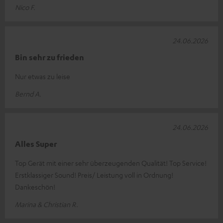
Nico F.
24.06.2026
Bin sehr zu frieden
Nur etwas zu leise
Bernd A.
24.06.2026
Alles Super
Top Gerät mit einer sehr überzeugenden Qualität! Top Service!
Erstklassiger Sound! Preis/ Leistung voll in Ordnung!
Dankeschön!
Marina & Christian R.