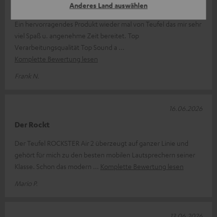
Rockster air 2
Anderes Land auswählen
Ein hervorragendes Produkt wieder mal von Teufel das mir sehr
viel Spaß u. angenehme Zeit bereitet. Top
Verarbeitungsqualität Top Sound a
Komplette Bewertung lesen
Frank N.
16.06.2026
Der Rockt
Der Teufel ROCKSTER Air 2 überzeugt auf ganzer Linie und
gehört für mich zu den besten mobilen Lautsprechern seiner
Klasse. Schon das modern
Komplette Bewertung lesen
Mario P.
13.06.2026