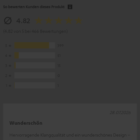
So bewerten Kunden dieses Produkt
4.82
(4.82 von 5 bei 466 Bewertungen)
5
399
4
51
3
15
2
0
1
1
28.07.2026
Wunderschön
Hervorragende Klangqualität und ein wunderschönes Design –