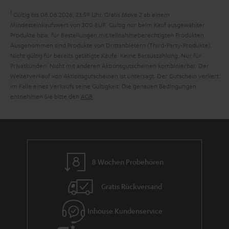
a
1
Gültig bis 08.08.2026, 23:59 Uhr. Gratis Move 2 ab einem
n
Mindesteinkaufswert von 300 EUR. Gültig nur beim Kauf ausgewählter
Produkte bzw. für Bestellungen mit teilnahmeberechtigten Produkten.
t
Ausgenommen sind Produkte von Drittanbietern (Third-Party-Produkte).
i
Nicht gültig für bereits getätigte Käufe. Keine Barauszahlung. Nur für
Privatkunden. Nicht mit anderen Aktionsgutscheinen kombinierbar. Der
e
Weiterverkauf von Aktionsgutscheinen ist untersagt. Der Gutschein verliert
im Falle eines Verkaufs seine Gültigkeit. Die genauen Bedingungen
entnehmen Sie bitte den
AGB
.
8 Wochen Probehören
Gratis Rückversand
Inhouse Kundenservice