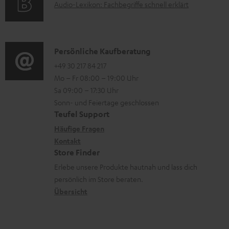
A
Audio-Lexikon: Fachbegriffe schnell erklärt
r
i
l
u
m
o
a
d
a
n
d
i
K
Persönliche Kaufberatung
t
e
e
o
o
+49 30 217 84 217
i
n
n
Mo – Fr 08:00 – 19:00 Uhr
-
n
o
z
Sa 09:00 – 17:30 Uhr
L
t
n
u
Sonn- und Feiertage geschlossen
e
a
e
Teufel Support
m
x
k
n
Häufige Fragen
V
i
Kontakt
t
z
e
Store Finder
k
d
u
r
Erlebe unsere Produkte hautnah und lass dich
o
a
r
s
persönlich im Store beraten.
n
t
G
Übersicht
a
e
a
n
n
r
d