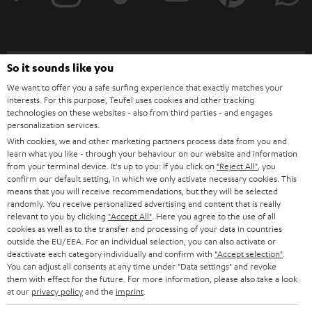
r
a
n
Kategorien
So it sounds like you
m
We want to offer you a safe surfing experience that exactly matches your
HEIMKINO
e
interests. For this purpose, Teufel uses cookies and other tracking
Unternehmen
technologies on these websites - also from third parties - and engages
l
personalization services.
HEIMKINO-KOMPLETTANLAGEN
SUPPORT
d
With cookies, we and other marketing partners process data from you and
Teufel Onlineshops
learn what you like - through your behaviour on our website and information
SOUNDBARS
u
from your terminal device. It's up to you: If you click on
"Reject All"
, you
KARRIERE
DEUTSCHLAND
confirm our default setting, in which we only activate necessary cookies. This
n
STEREO
means that you will receive recommendations, but they will be selected
PRESSE & MARKETING
g
randomly. You receive personalized advertising and content that is really
ÖSTERREICH
relevant to you by clicking
"Accept All"
. Here you agree to the use of all
SMART HOME
GESCHÄFTSKUNDEN
cookies as well as to the transfer and processing of your data in countries
outside the EU/EEA. For an individual selection, you can also activate or
SCHWEIZ
BLUETOOTH-LAUTSPRECHER
deactivate each category individually and confirm with
"Accept selection"
.
PARTNERPROGRAMM
You can adjust all consents at any time under "Data settings" and revoke
them with effect for the future. For more information, please also take a look
KOPFHÖRER
NIEDERLANDE
BLOG
at our
privacy policy
and the
imprint
.