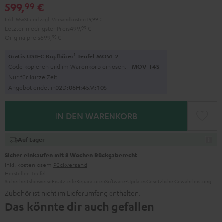
599,
€
99
Inkl. MwSt
und zzgl.
Versandkosten
19,99 €
Letzter niedrigster Preis
499,
99
€
Originalpreis
699,
99
€
1
Gratis USB-C Kopfhörer
Teufel MOVE 2
Code kopieren und im Warenkorb einlösen.
MOV-T4S
Nur für kurze Zeit
Angebot endet in
0
2
D
:
0
6
H
:
4
5
M
:
0
9
S
IN DEN WARENKORB
Auf Lager
Sicher einkaufen mit 8 Wochen Rückgaberecht
inkl. kostenlosem
Rückversand
Hersteller:
Teufel
Sicherheitshinweise
Ersatzteile
Reparaturen
Software-Updates
Gesetzliche Gewährleistung
Zubehör ist nicht im Lieferumfang enthalten.
Das könnte dir auch gefallen