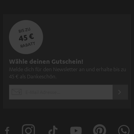
BIS ZU
45 €
RABATT
N
Wähle deinen Gutschein!
Melde dich für den Newsletter an und erhalte bis zu
e
45 € als Dankeschön.
w
s
JETZT
EMAIL
l
ANME
WIDGET
e
t
t
e