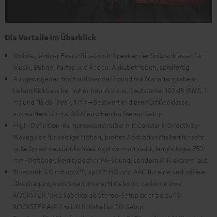
Die Vorteile im Überblick
Mobiler, aktiver Event-Bluetooth-Speaker der Spitzenklasse: für
Musik, Bühne, Partys und Reden, Akkubetrieben, spielfertig
Ausgewogener, hochauflösender Sound mit Marianengraben-
tiefem Kickbass bei hoher Impulstreue, Lautstärke: 103 dB (RMS, 1
m) und 115 dB (Peak, 1 m) – Bestwert in dieser Größenklasse,
ausreichend für ca. 80 Menschen im Stereo-Setup
High-Definition-Kompressionstreiber mit Constant-Directivity-
Waveguide für seidige Höhen, breites Abstrahlverhalten für sehr
gute Sprachverständlichkeit egal wo man steht, langhubiger 250-
mm-Tieftöner, kein typischer PA-Sound, sondern HiFi extrem laut
Bluetooth 5.0 mit aptX™, aptX™ HD und AAC für eine verlustfreie
Übertragung vom Smartphone/Notebook, verbinde zwei
ROCKSTER AIR 2 kabellos als Stereo-Setup oder bis zu 10
ROCKSTER AIR 2 mit XLR-Kabel im DJ-Setup