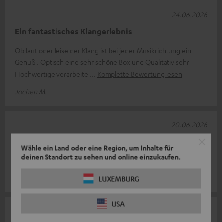
24.06.2026
Ein fantastisches Klangerlebnis
Ob laut oder leise der Klang ist bei jeder Musikrichtung ein
Genuß . Optisch eine sehr schöne Box und Qualitativ sehr
Hochwertige verarbeite
Komplette Bewertung lesen
Jochen M.
20.06.2026
Top
Wähle ein Land oder eine Region, um Inhalte für
deinen Standort zu sehen und online einzukaufen.
Top Produkt
Thomas K.
LUXEMBURG
USA
17.06.2026