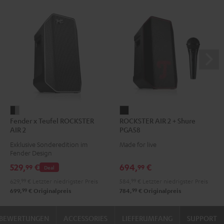
Fender
ROCKSTER
Fender x Teufel ROCKSTER
ROCKSTER AIR 2 + Shure
x
AIR
AIR 2
PGA58
Teufel
2
Exklusive Sonderedition im
Made for live
ROCKSTER
+
Fender Design
AIR
Shure
529,
€
694,
€
99
99
Deal
2
PGA58
629,
99
€
Letzter niedrigster Preis
584,
99
€
Letzter niedrigster Preis
Black
Schwarz
99
99
699,
€
Originalpreis
784,
€
Originalpreis
&
Steel
BEWERTUNGEN
ACCESSORIES
LIEFERUMFANG
SUPPORT