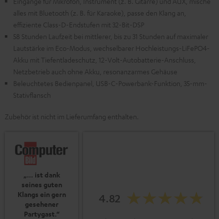
Eingänge für Mikrofon, Instrument (z. B. Gitarre) und AUX, mische
alles mit Bluetooth (z. B. für Karaoke), passe den Klang an,
effiziente Class-D-Endstufen mit 32-Bit-DSP
58 Stunden Laufzeit bei mittlerer, bis zu 31 Stunden auf maximaler
Lautstärke im Eco-Modus, wechselbarer Hochleistungs-LiFePO4-
Akku mit Tiefentladeschutz, 12-Volt-Autobatterie-Anschluss,
Netzbetrieb auch ohne Akku, resonanzarmes Gehäuse
Beleuchtetes Bedienpanel, USB-C-Powerbank-Funktion, 35-mm-
Stativflansch
Zubehör ist nicht im Lieferumfang enthalten.
„… ist dank
seines guten
Klangs ein gern
4.82
gesehener
Partygast.“