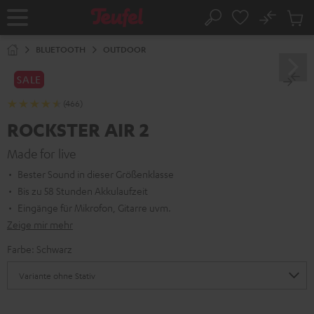
ZUM
NHALT
No
Abs
Startseite
Suche
RINGEN
Artike
im
BLUETOOTH
OUTDOOR
Waren
SALE
(466)
ROCKSTER AIR 2
Made for live
Bester Sound in dieser Größenklasse
Bis zu 58 Stunden Akkulaufzeit
Eingänge für Mikrofon, Gitarre uvm.
Zeige mir mehr
Farbe:
Schwarz