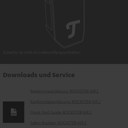
Zubehör ist nicht im Lieferumfang enthalten.
Downloads und Service
D
Bedienungsanleitung: ROCKSTER AIR 2
o
Konformitätserklärung: ROCKSTER AIR 2
k
Quick Start Guide: ROCKSTER AIR 2
u
Safety Booklet: ROCKSTER AIR 2
m