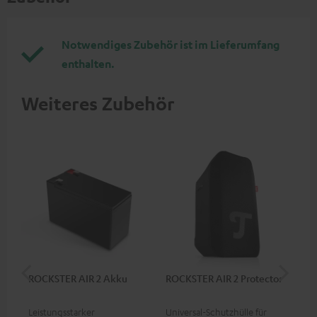
Notwendiges Zubehör ist im Lieferumfang
enthalten.
Weiteres Zubehör
ROCKSTER AIR 2 Akku
ROCKSTER AIR 2 Protector
St
C7
Leistungsstarker
Universal-Schutzhülle für
Uni