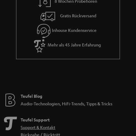
8 Wochen Probehören
t
i
Gratis Rückversand
e
Inhouse Kundenservice
Mehr als 45 Jahre Erfahrung
Teufel Blog
Audio-Technologien, HiFi-Trends, Tipps & Tricks
Teufel Support
Support & Kontakt
Rückgabe / Rücktritt