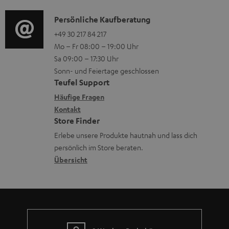
d
a
n
i
K
Persönliche Kaufberatung
t
e
o
o
+49 30 217 84 217
i
n
Mo – Fr 08:00 – 19:00 Uhr
-
n
o
z
Sa 09:00 – 17:30 Uhr
L
t
n
u
Sonn- und Feiertage geschlossen
e
a
e
Teufel Support
m
x
k
n
Häufige Fragen
V
i
Kontakt
t
z
e
Store Finder
k
d
u
r
Erlebe unsere Produkte hautnah und lass dich
o
a
r
s
persönlich im Store beraten.
n
t
G
Übersicht
a
e
a
n
n
r
d
a
n