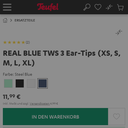
ZUM
NHALT
No
Abs
Startseite
Suche
RINGEN
Artike
im
ERSATZTEILE
Waren
(2)
REAL BLUE TWS 3 Ear-Tips (XS, S,
M, L, XL)
Farbe:
Steel Blue
Misty
Night
Pure
Steel
Green
Black
White
Blue
11,
€
99
Inkl. MwSt
und zzgl.
Versandkosten
4,99 €
IN DEN WARENKORB