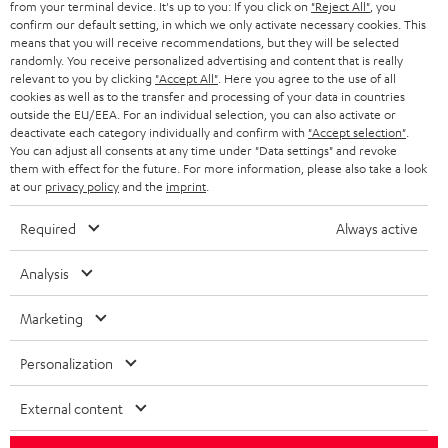
SMART HOME
from your terminal device. It's up to you: If you click on
"Reject All"
, you
GESCHÄFTSKUNDEN
confirm our default setting, in which we only activate necessary cookies. This
means that you will receive recommendations, but they will be selected
SCHWEIZ
BLUETOOTH-LAUTSPRECHER
PARTNERPROGRAMM
randomly. You receive personalized advertising and content that is really
relevant to you by clicking
"Accept All"
. Here you agree to the use of all
KOPFHÖRER
cookies as well as to the transfer and processing of your data in countries
NIEDERLANDE
BLOG
outside the EU/EEA. For an individual selection, you can also activate or
deactivate each category individually and confirm with
"Accept selection"
.
BLUETOOTH-KOPFHÖRER
NEWSLETTER
You can adjust all consents at any time under "Data settings" and revoke
BELGIEN
them with effect for the future. For more information, please also take a look
STEREOANLAGEN
at our
privacy policy
and the
imprint
.
STORES
FRANKREICH
LAUTSPRECHER
Required
Always active
DEINE VORTEILE BEI TEUFEL
POLEN
ULTIMA-SERIE
Analysis
TEUFEL STORY
Technische Änderungen, Tippfehler und Irrtum vorbehalten. Das auf unseren
IN-EAR-KOPFHÖRER
Marketing
SPANIEN
UNSER MANAGEMENT
Fotos abgebildete Zubehör ist nicht im Lieferumfang enthalten. Etwaige
Entsorgungsgebühren für Batterien sind im Preis inbegriffen.
FANSHOP
Personalization
NACHHALTIGKEIT
ITALIEN
©2026 Lautsprecher Teufel GmbH - All rights reserved.
NEUHEITEN
External content
UNSERE WERTE
USA
Impressum
AGB
Datenschutz
Daten-Einstellungen
EU Data Act