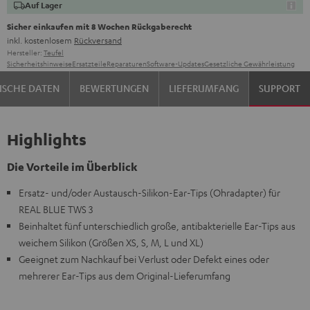
Auf Lager
Sicher einkaufen mit 8 Wochen Rückgaberecht
inkl. kostenlosem
Rückversand
Hersteller:
Teufel
Sicherheitshinweise
Ersatzteile
Reparaturen
Software-Updates
Gesetzliche Gewährleistung
ISCHE DATEN
BEWERTUNGEN
LIEFERUMFANG
SUPPORT
Highlights
Die Vorteile im Überblick
Ersatz- und/oder Austausch-Silikon-Ear-Tips (Ohradapter) für
REAL BLUE TWS 3
Beinhaltet fünf unterschiedlich große, antibakterielle Ear-Tips aus
weichem Silikon (Größen XS, S, M, L und XL)
Geeignet zum Nachkauf bei Verlust oder Defekt eines oder
mehrerer Ear-Tips aus dem Original-Lieferumfang