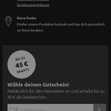
Sendungsverfolgung
Store Finder
Erlebe unsere Produkte hautnah und lass dich persönlich
im Store beraten.
BIS ZU
45 €
RABATT
N
Wähle deinen Gutschein!
Melde dich für den Newsletter an und erhalte bis zu
e
45 € als Dankeschön.
w
s