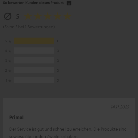
So bewerten Kunden dieses Produkt
5
(5 von 5 bei 1 Bewertungen)
5
1
4
0
3
0
2
0
1
0
14.11.2025
Prima!
Der Service ist gut und schnell zu erreichen. Die Produkte sind
sowieso über jeden Zweifel erhaben.