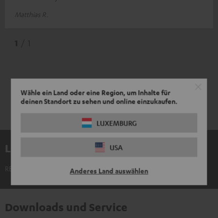
Matthias R.
1
/ 1
Wähle ein Land oder eine Region, um Inhalte für
deinen Standort zu sehen und online einzukaufen.
LUXEMBURG
Lieferumfang
USA
REAL BLUE TWS 3 Ohrhörer einzeln rechts
Anderes Land auswählen
Downloads und Service