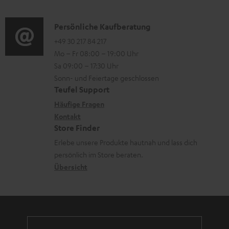
o
d
a
n
i
K
Persönliche Kaufberatung
t
e
o
o
+49 30 217 84 217
i
n
Mo – Fr 08:00 – 19:00 Uhr
-
n
o
z
Sa 09:00 – 17:30 Uhr
L
t
n
u
Sonn- und Feiertage geschlossen
e
a
e
Teufel Support
m
x
k
n
Häufige Fragen
V
i
Kontakt
t
z
e
Store Finder
k
d
u
r
Erlebe unsere Produkte hautnah und lass dich
o
a
r
s
persönlich im Store beraten.
n
t
G
Übersicht
a
e
a
n
n
r
d
a
n