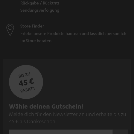
Rückgabe / Rücktritt
Sendungsverfolgung
Store Finder
Erlebe unsere Produkte hautnah und lass dich persönlich
im Store beraten.
BIS ZU
45 €
RABATT
N
Wähle deinen Gutschein!
Melde dich für den Newsletter an und erhalte bis zu
e
45 € als Dankeschön.
w
s