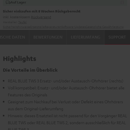
Auf Lager
Sicher einkaufen mit 8 Wochen Rückgaberecht
inkl. kostenlosem
Rückversand
Hersteller:
Teufel
Sicherheitshinweise
Ersatzteile
Reparaturen
Software-Updates
Gesetzliche Gewährleistung
ISCHE DATEN
BEWERTUNGEN
LIEFERUMFANG
SUPPORT
Highlights
Die Vorteile im Überblick
REAL BLUE TWS 3 Ersatz- und/oder Austausch-Ohrhörer (rechts)
Voll kompatibel: Ersatz- und/oder Austausch-Ohrhörer bietet alle
Features des Originals
Geeignet zum Nachkauf bei Verlust oder Defekt eines Ohrhörers
aus dem Original-Lieferumfang
Hinweis: dieses Ersatzteil ist nicht passend für den Vorgänger REAL
BLUE TWS oder REAL BLUE TWS 2, sondern ausschließlich für REAL
BLUE TWS 3