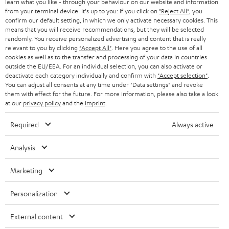
learn what you like - through your behaviour on our website and information
ÖSTERREICH
SMART HOME
from your terminal device. It's up to you: If you click on
"Reject All"
, you
GESCHÄFTSKUNDEN
confirm our default setting, in which we only activate necessary cookies. This
means that you will receive recommendations, but they will be selected
SCHWEIZ
BLUETOOTH-LAUTSPRECHER
PARTNERPROGRAMM
randomly. You receive personalized advertising and content that is really
relevant to you by clicking
"Accept All"
. Here you agree to the use of all
KOPFHÖRER
cookies as well as to the transfer and processing of your data in countries
NIEDERLANDE
BLOG
outside the EU/EEA. For an individual selection, you can also activate or
deactivate each category individually and confirm with
"Accept selection"
.
BLUETOOTH-KOPFHÖRER
NEWSLETTER
You can adjust all consents at any time under "Data settings" and revoke
BELGIEN
them with effect for the future. For more information, please also take a look
STEREOANLAGEN
at our
privacy policy
and the
imprint
.
STORES
FRANKREICH
LAUTSPRECHER
Required
Always active
DEINE VORTEILE BEI TEUFEL
POLEN
ULTIMA-SERIE
Analysis
TEUFEL STORY
Technische Änderungen, Tippfehler und Irrtum vorbehalten. Das auf unseren
IN-EAR-KOPFHÖRER
Marketing
SPANIEN
UNSER MANAGEMENT
Fotos abgebildete Zubehör ist nicht im Lieferumfang enthalten. Etwaige
Entsorgungsgebühren für Batterien sind im Preis inbegriffen.
FANSHOP
Personalization
NACHHALTIGKEIT
ITALIEN
©2026 Lautsprecher Teufel GmbH - All rights reserved.
NEUHEITEN
External content
UNSERE WERTE
USA
Impressum
AGB
Datenschutz
Daten-Einstellungen
EU Data Act