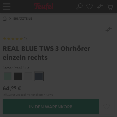
ZUM
NHALT
No
Abs
Startseite
Suche
RINGEN
Artike
im
ERSATZTEILE
Waren
(1)
REAL BLUE TWS 3 Ohrhörer
einzeln rechts
Farbe:
Steel Blue
Misty
Night
Pure
Steel
Green
Black
White
Blue
64,
€
99
Inkl. MwSt
und zzgl.
Versandkosten
4,99 €
IN DEN WARENKORB