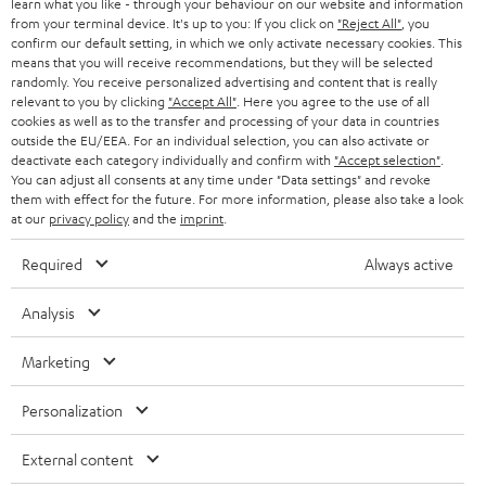
learn what you like - through your behaviour on our website and information
ÖSTERREICH
SMART HOME
from your terminal device. It's up to you: If you click on
"Reject All"
, you
GESCHÄFTSKUNDEN
confirm our default setting, in which we only activate necessary cookies. This
means that you will receive recommendations, but they will be selected
SCHWEIZ
BLUETOOTH-LAUTSPRECHER
PARTNERPROGRAMM
randomly. You receive personalized advertising and content that is really
relevant to you by clicking
"Accept All"
. Here you agree to the use of all
KOPFHÖRER
cookies as well as to the transfer and processing of your data in countries
NIEDERLANDE
BLOG
outside the EU/EEA. For an individual selection, you can also activate or
deactivate each category individually and confirm with
"Accept selection"
.
BLUETOOTH-KOPFHÖRER
NEWSLETTER
You can adjust all consents at any time under "Data settings" and revoke
BELGIEN
them with effect for the future. For more information, please also take a look
STEREOANLAGEN
at our
privacy policy
and the
imprint
.
STORES
FRANKREICH
LAUTSPRECHER
Required
Always active
DEINE VORTEILE BEI TEUFEL
POLEN
ULTIMA-SERIE
Analysis
TEUFEL STORY
Technische Änderungen, Tippfehler und Irrtum vorbehalten. Das auf unseren
IN-EAR-KOPFHÖRER
Marketing
SPANIEN
UNSER MANAGEMENT
Fotos abgebildete Zubehör ist nicht im Lieferumfang enthalten. Etwaige
Entsorgungsgebühren für Batterien sind im Preis inbegriffen.
FANSHOP
Personalization
NACHHALTIGKEIT
ITALIEN
©2026 Lautsprecher Teufel GmbH - All rights reserved.
NEUHEITEN
External content
UNSERE WERTE
USA
Impressum
AGB
Datenschutz
Daten-Einstellungen
EU Data Act