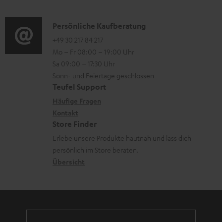
o
d
a
n
i
K
Persönliche Kaufberatung
t
e
o
o
+49 30 217 84 217
i
n
Mo – Fr 08:00 – 19:00 Uhr
-
n
o
z
Sa 09:00 – 17:30 Uhr
L
t
n
u
Sonn- und Feiertage geschlossen
e
a
e
Teufel Support
m
x
k
n
Häufige Fragen
V
i
Kontakt
t
z
e
Store Finder
k
d
u
r
Erlebe unsere Produkte hautnah und lass dich
o
a
r
s
persönlich im Store beraten.
n
t
G
Übersicht
a
e
a
n
n
r
d
a
n