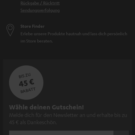
Rückgabe / Rücktritt
Sendungsverfolgung
Store Finder
Erlebe unsere Produkte hautnah und lass dich persönlich
im Store beraten.
BIS ZU
45 €
RABATT
N
Wähle deinen Gutschein!
Melde dich für den Newsletter an und erhalte bis zu
e
45 € als Dankeschön.
w
s