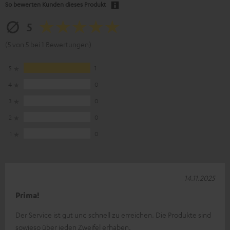
So bewerten Kunden dieses Produkt
5
(5 von 5 bei 1 Bewertungen)
5
1
4
0
3
0
2
0
1
0
14.11.2025
Prima!
Der Service ist gut und schnell zu erreichen. Die Produkte sind
sowieso über jeden Zweifel erhaben.