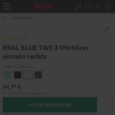
ZUM
NHALT
No
Abs
Startseite
Suche
RINGEN
Artike
im
ERSATZTEILE
Waren
(1)
REAL BLUE TWS 3 Ohrhörer
einzeln rechts
Farbe:
Pure White
Misty
Night
Pure
Steel
Green
Black
White
Blue
64,
€
99
Inkl. MwSt
und zzgl.
Versandkosten
4,99 €
IN DEN WARENKORB