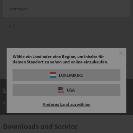
Matthias R.
1
/ 1
Wähle ein Land oder eine Region, um Inhalte für
deinen Standort zu sehen und online einzukaufen.
LUXEMBURG
Lieferumfang
USA
REAL BLUE TWS 3 Ohrhörer einzeln rechts
Anderes Land auswählen
Downloads und Service