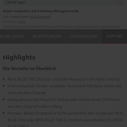
Auf Lager
Sicher einkaufen mit 8 Wochen Rückgaberecht
inkl. kostenlosem
Rückversand
Hersteller:
Teufel
Sicherheitshinweise
Ersatzteile
Reparaturen
Software-Updates
Gesetzliche Gewährleistung
ISCHE DATEN
BEWERTUNGEN
LIEFERUMFANG
SUPPORT
Highlights
Die Vorteile im Überblick
REAL BLUE TWS 3 Ersatz- und/oder Austausch-Ohrhörer (rechts)
Voll kompatibel: Ersatz- und/oder Austausch-Ohrhörer bietet alle
Features des Originals
Geeignet zum Nachkauf bei Verlust oder Defekt eines Ohrhörers
aus dem Original-Lieferumfang
Hinweis: dieses Ersatzteil ist nicht passend für den Vorgänger REAL
BLUE TWS oder REAL BLUE TWS 2, sondern ausschließlich für REAL
BLUE TWS 3