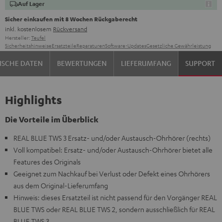
Auf Lager
Sicher einkaufen mit 8 Wochen Rückgaberecht
inkl. kostenlosem
Rückversand
Hersteller:
Teufel
Sicherheitshinweise
Ersatzteile
Reparaturen
Software-Updates
Gesetzliche Gewährleistung
ISCHE DATEN
BEWERTUNGEN
LIEFERUMFANG
SUPPORT
Highlights
Die Vorteile im Überblick
REAL BLUE TWS 3 Ersatz- und/oder Austausch-Ohrhörer (rechts)
Voll kompatibel: Ersatz- und/oder Austausch-Ohrhörer bietet alle
Features des Originals
Geeignet zum Nachkauf bei Verlust oder Defekt eines Ohrhörers
aus dem Original-Lieferumfang
Hinweis: dieses Ersatzteil ist nicht passend für den Vorgänger REAL
BLUE TWS oder REAL BLUE TWS 2, sondern ausschließlich für REAL
BLUE TWS 3