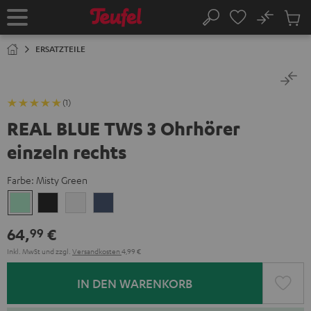
ZUM
NHALT
No
Abs
Startseite
Suche
RINGEN
Artike
im
ERSATZTEILE
Waren
(1)
REAL BLUE TWS 3 Ohrhörer
einzeln rechts
Farbe:
Misty Green
Misty
Night
Pure
Steel
Green
Black
White
Blue
64,
€
99
Inkl. MwSt
und zzgl.
Versandkosten
4,99 €
IN DEN WARENKORB