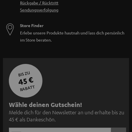
Rückgabe / Rücktritt
Sendungsverfolgung
Store Finder
Erlebe unsere Produkte hautnah und lass dich persönlich
im Store beraten.
BIS ZU
45 €
RABATT
N
Wähle deinen Gutschein!
Melde dich für den Newsletter an und erhalte bis zu
e
45 € als Dankeschön.
w
s