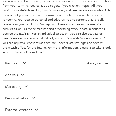
learn what you like - through your behaviour on our website and information
ÖSTERREICH
SMART HOME
from your terminal device. It's up to you: If you click on
"Reject All"
, you
GESCHÄFTSKUNDEN
confirm our default setting, in which we only activate necessary cookies. This
means that you will receive recommendations, but they will be selected
SCHWEIZ
BLUETOOTH-LAUTSPRECHER
PARTNERPROGRAMM
randomly. You receive personalized advertising and content that is really
relevant to you by clicking
"Accept All"
. Here you agree to the use of all
KOPFHÖRER
cookies as well as to the transfer and processing of your data in countries
NIEDERLANDE
BLOG
outside the EU/EEA. For an individual selection, you can also activate or
deactivate each category individually and confirm with
"Accept selection"
.
BLUETOOTH-KOPFHÖRER
NEWSLETTER
You can adjust all consents at any time under "Data settings" and revoke
BELGIEN
them with effect for the future. For more information, please also take a look
STEREOANLAGEN
at our
privacy policy
and the
imprint
.
STORES
FRANKREICH
LAUTSPRECHER
Required
Always active
DEINE VORTEILE BEI TEUFEL
POLEN
ULTIMA-SERIE
Analysis
TEUFEL STORY
Technische Änderungen, Tippfehler und Irrtum vorbehalten. Das auf unseren
IN-EAR-KOPFHÖRER
Marketing
SPANIEN
UNSER MANAGEMENT
Fotos abgebildete Zubehör ist nicht im Lieferumfang enthalten. Etwaige
Entsorgungsgebühren für Batterien sind im Preis inbegriffen.
FANSHOP
Personalization
NACHHALTIGKEIT
ITALIEN
©2026 Lautsprecher Teufel GmbH - All rights reserved.
NEUHEITEN
External content
UNSERE WERTE
USA
Impressum
AGB
Datenschutz
Daten-Einstellungen
EU Data Act