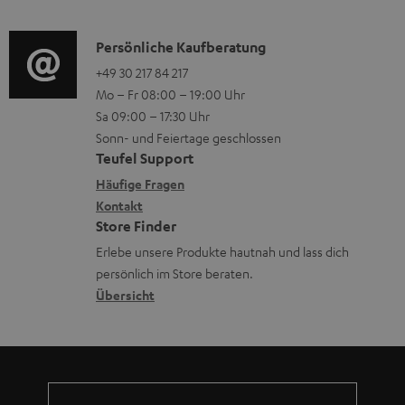
o
d
a
n
i
K
Persönliche Kaufberatung
t
e
o
o
+49 30 217 84 217
i
n
Mo – Fr 08:00 – 19:00 Uhr
-
n
o
z
Sa 09:00 – 17:30 Uhr
L
t
n
u
Sonn- und Feiertage geschlossen
e
a
e
Teufel Support
m
x
k
n
Häufige Fragen
V
i
Kontakt
t
z
e
Store Finder
k
d
u
r
Erlebe unsere Produkte hautnah und lass dich
o
a
r
s
persönlich im Store beraten.
n
t
G
Übersicht
a
e
a
n
n
r
d
a
n