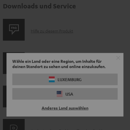
Downloads und Service
P
Hilfe zu diesem Produkt
r
o
d
Wähle ein Land oder eine Region, um Inhalte für
I
Versandinfos
u
deinen Standort zu sehen und online einzukaufen.
n
k
LUXEMBURG
f
t
o
F
USA
I
Gesetzliche Gewährleistung
r
A
n
m
Anderes Land auswählen
Q
f
a
s
o
t