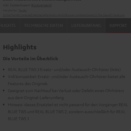
inkl. kostenlosem
Rückversand
Hersteller:
Teufel
Sicherheitshinweise
Ersatzteile
Reparaturen
Software-Updates
Gesetzliche Gewährleistung
HLIGHTS
TECHNISCHE DATEN
LIEFERUMFANG
SUPPORT
Highlights
Die Vorteile im Überblick
REAL BLUE TWS 3 Ersatz- und/oder Austausch-Ohrhörer (links)
Voll kompatibel: Ersatz- und/oder Austausch-Ohrhörer bietet alle
Features des Originals
Geeignet zum Nachkauf bei Verlust oder Defekt eines Ohrhörers
aus dem Original-Lieferumfang
Hinweis: dieses Ersatzteil ist nicht passend für den Vorgänger REAL
BLUE TWS und REAL BLUE TWS 2, sondern ausschließlich für REAL
BLUE TWS 3