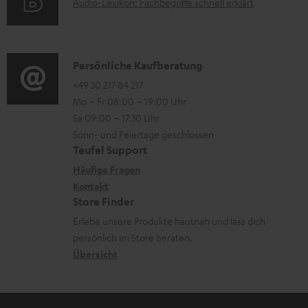
A
Audio-Lexikon: Fachbegriffe schnell erklärt
r
i
u
m
o
d
a
n
i
K
Persönliche Kaufberatung
t
e
o
o
+49 30 217 84 217
i
n
Mo – Fr 08:00 – 19:00 Uhr
-
n
o
z
Sa 09:00 – 17:30 Uhr
L
t
n
u
Sonn- und Feiertage geschlossen
e
a
e
Teufel Support
m
x
k
n
Häufige Fragen
V
i
Kontakt
t
z
e
Store Finder
k
d
u
r
Erlebe unsere Produkte hautnah und lass dich
o
a
r
s
persönlich im Store beraten.
n
t
G
Übersicht
a
e
a
n
n
r
d