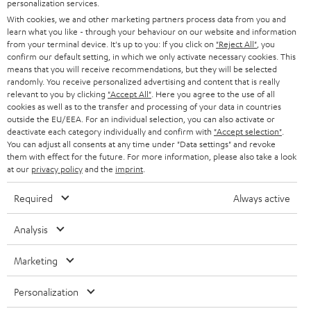
personalization services.
n
STEREO
With cookies, we and other marketing partners process data from you and
PRESSE & MARKETING
g
learn what you like - through your behaviour on our website and information
ÖSTERREICH
SMART HOME
from your terminal device. It's up to you: If you click on
"Reject All"
, you
GESCHÄFTSKUNDEN
confirm our default setting, in which we only activate necessary cookies. This
means that you will receive recommendations, but they will be selected
SCHWEIZ
BLUETOOTH-LAUTSPRECHER
PARTNERPROGRAMM
randomly. You receive personalized advertising and content that is really
relevant to you by clicking
"Accept All"
. Here you agree to the use of all
KOPFHÖRER
cookies as well as to the transfer and processing of your data in countries
NIEDERLANDE
BLOG
outside the EU/EEA. For an individual selection, you can also activate or
deactivate each category individually and confirm with
"Accept selection"
.
BLUETOOTH-KOPFHÖRER
NEWSLETTER
You can adjust all consents at any time under "Data settings" and revoke
BELGIEN
them with effect for the future. For more information, please also take a look
STEREOANLAGEN
at our
privacy policy
and the
imprint
.
STORES
FRANKREICH
LAUTSPRECHER
Required
Always active
DEINE VORTEILE BEI TEUFEL
POLEN
ULTIMA-SERIE
Analysis
TEUFEL STORY
Technische Änderungen, Tippfehler und Irrtum vorbehalten. Das auf unseren
IN-EAR-KOPFHÖRER
Marketing
SPANIEN
UNSER MANAGEMENT
Fotos abgebildete Zubehör ist nicht im Lieferumfang enthalten. Etwaige
Entsorgungsgebühren für Batterien sind im Preis inbegriffen.
FANSHOP
Personalization
NACHHALTIGKEIT
ITALIEN
©2026 Lautsprecher Teufel GmbH - All rights reserved.