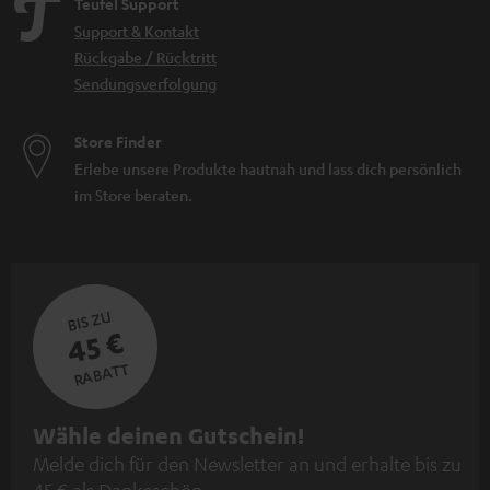
Teufel Support
Support & Kontakt
Rückgabe / Rücktritt
Sendungsverfolgung
Store Finder
Erlebe unsere Produkte hautnah und lass dich persönlich
im Store beraten.
BIS ZU
45 €
RABATT
N
Wähle deinen Gutschein!
Melde dich für den Newsletter an und erhalte bis zu
e
45 € als Dankeschön.