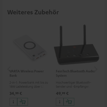
Weiteres Zubehör
VARTA Wireless Power
FeinTech Bluetooth Audio
RE
Bank
System
ein
2-in-1: Powerbank mit bis zu
Hochwertiger Bluetooth-
REA
18W Ladeleistung über USB
Sender und -Empfänger,
und
Typ C & Wireless Charger mit
passend für alle Teufel
Ohr
34,
€
49,
€
64
99
99
bis zu 10W Ladestrom
Bluetooth-Kopfhörer oder
Komplettanlagen sowie
Soundbars