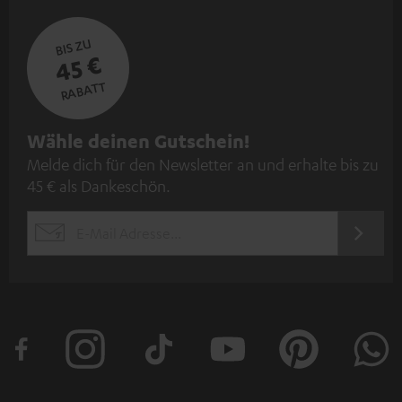
BIS ZU
45 €
RABATT
N
Wähle deinen Gutschein!
Melde dich für den Newsletter an und erhalte bis zu
e
45 € als Dankeschön.
w
s
JETZT
EMAIL
l
ANME
WIDGET
e
t
t
e
r