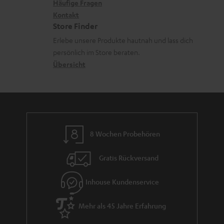
x
k
n
Häufige Fragen
V
i
Kontakt
t
z
e
Store Finder
k
d
u
r
Erlebe unsere Produkte hautnah und lass dich
o
a
r
s
persönlich im Store beraten.
n
t
G
Übersicht
a
e
a
n
n
r
d
a
n
8 Wochen Probehören
t
i
Gratis Rückversand
e
Inhouse Kundenservice
Mehr als 45 Jahre Erfahrung