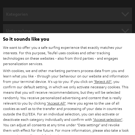
a
n
Kategorien
m
HEIMKINO
e
Unternehmen
l
So it sounds like you
HEIMKINO-KOMPLETTANLAGEN
SUPPORT
d
Teufel Onlineshops
We want to offer you a safe surfing experience that exactly matches your
interests. For this purpose, Teufel uses cookies and other tracking
SOUNDBARS
u
KARRIERE
technologies on these websites - also from third parties - and engages
DEUTSCHLAND
personalization services.
n
STEREO
With cookies, we and other marketing partners process data from you and
PRESSE & MARKETING
g
learn what you like - through your behaviour on our website and information
ÖSTERREICH
SMART HOME
from your terminal device. It's up to you: If you click on
"Reject All"
, you
GESCHÄFTSKUNDEN
confirm our default setting, in which we only activate necessary cookies. This
means that you will receive recommendations, but they will be selected
SCHWEIZ
BLUETOOTH-LAUTSPRECHER
PARTNERPROGRAMM
randomly. You receive personalized advertising and content that is really
relevant to you by clicking
"Accept All"
. Here you agree to the use of all
KOPFHÖRER
cookies as well as to the transfer and processing of your data in countries
NIEDERLANDE
BLOG
outside the EU/EEA. For an individual selection, you can also activate or
deactivate each category individually and confirm with
"Accept selection"
.
BLUETOOTH-KOPFHÖRER
NEWSLETTER
You can adjust all consents at any time under "Data settings" and revoke
BELGIEN
them with effect for the future. For more information, please also take a look
STEREOANLAGEN