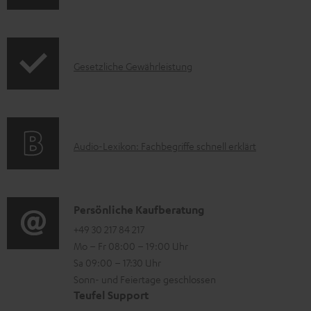
n
k
f
t
o
F
I
Gesetzliche Gewährleistung
r
A
n
m
Q
f
a
s
o
t
A
Audio-Lexikon: Fachbegriffe schnell erklärt
r
i
u
m
o
d
a
n
i
K
Persönliche Kaufberatung
t
e
o
o
+49 30 217 84 217
i
n
Mo – Fr 08:00 – 19:00 Uhr
-
n
o
z
Sa 09:00 – 17:30 Uhr
L
t
n
u
Sonn- und Feiertage geschlossen
e
a
e
Teufel Support
m