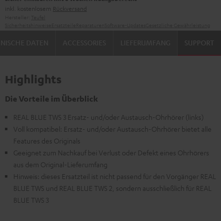
inkl. kostenlosem
Rückversand
Hersteller:
Teufel
Sicherheitshinweise
Ersatzteile
Reparaturen
Software-Updates
Gesetzliche Gewährleistung
NISCHE DATEN
ACCESSORIES
LIEFERUMFANG
SUPPORT
Highlights
Die Vorteile im Überblick
REAL BLUE TWS 3 Ersatz- und/oder Austausch-Ohrhörer (links)
Voll kompatibel: Ersatz- und/oder Austausch-Ohrhörer bietet alle
Features des Originals
Geeignet zum Nachkauf bei Verlust oder Defekt eines Ohrhörers
aus dem Original-Lieferumfang
Hinweis: dieses Ersatzteil ist nicht passend für den Vorgänger REAL
BLUE TWS und REAL BLUE TWS 2, sondern ausschließlich für REAL
BLUE TWS 3