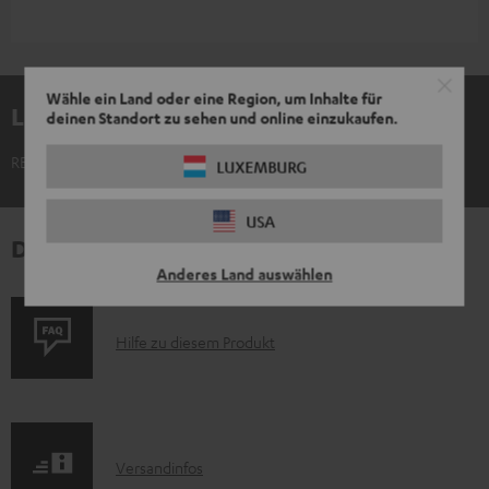
Wähle ein Land oder eine Region, um Inhalte für
Lieferumfang
deinen Standort zu sehen und online einzukaufen.
REAL BLUE TWS 3 Ohrhörer einzeln links
LUXEMBURG
USA
Downloads und Service
Anderes Land auswählen
P
Hilfe zu diesem Produkt
r
o
d
I
Versandinfos
u