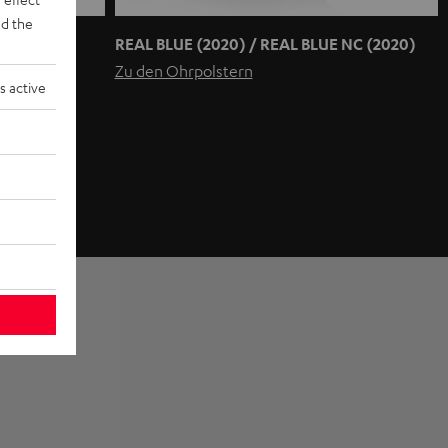
d the
REAL BLUE (2020) / REAL BLUE NC (2020)
Zu den Ohrpolstern
s active