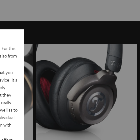
 For this
also from
hat you
vice. It's
nly
t they
really
well as to
dividual
rm with
 effect