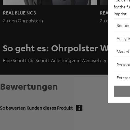
for the f
REAL BLUE NC 3
REAL BLUE / 
imprint
.
Zu den Ohrpolstern
Zu den Ohrpol
Requir
Analysi
So geht es: Ohrpolster Wechs
Market
Eine Schritt-für-Schritt-Anleitung zum Wechsel der Ohrpolster 
Persona
Externa
Bewertungen
So bewerten Kunden dieses Produkt