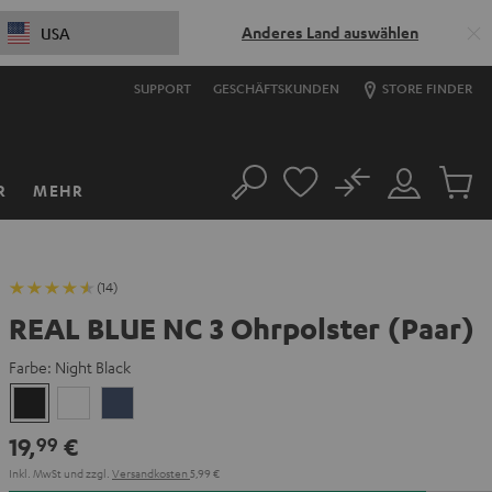
Anderes Land auswählen
USA
SUPPORT
GESCHÄFTSKUNDEN
STORE FINDER
No
R
MEHR
Suche
Mein
Artikel
Konto
im
Warenk
(14)
REAL BLUE NC 3 Ohrpolster (Paar)
Farbe:
Night Black
Night
Pearl
Steel
Black
White
Blue
19,
€
99
Inkl. MwSt
und zzgl.
Versandkosten
5,99 €