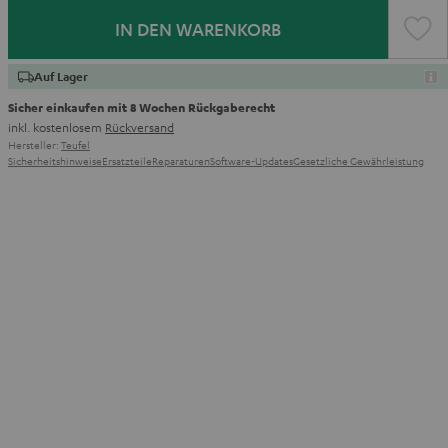
IN DEN WARENKORB
Auf Lager
Sicher einkaufen mit 8 Wochen Rückgaberecht
inkl. kostenlosem
Rückversand
Hersteller:
Teufel
Sicherheitshinweise
Ersatzteile
Reparaturen
Software-Updates
Gesetzliche Gewährleistung