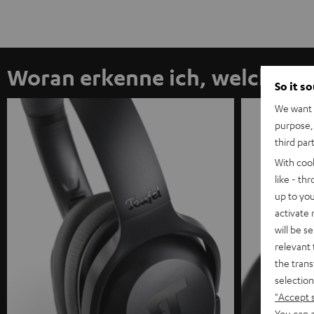
Woran erkenne ich, welchen R
So it s
We want t
purpose, 
third par
With coo
like - th
up to you
activate
will be s
relevant 
the trans
selection
"Accept 
You can a