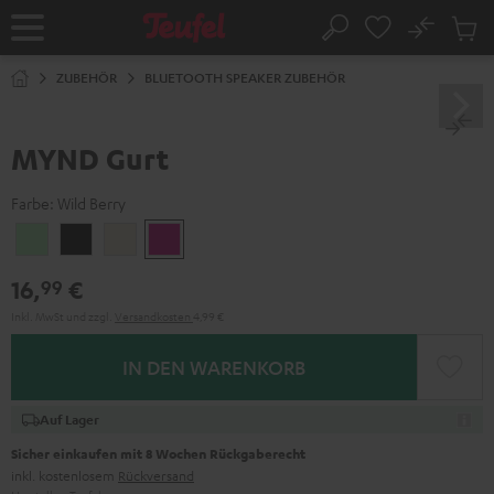
ZUM
NHALT
No
Abs
Startseite
Suche
RINGEN
Artike
im
ZUBEHÖR
BLUETOOTH SPEAKER ZUBEHÖR
Waren
MYND Gurt
Farbe:
Wild Berry
Light
Warm
Warm
Wild
Mint
Black
White
Berry
16,
€
99
Inkl. MwSt
und zzgl.
Versandkosten
4,99 €
IN DEN WARENKORB
Auf Lager
Sicher einkaufen mit 8 Wochen Rückgaberecht
inkl. kostenlosem
Rückversand