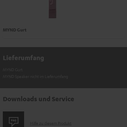
MYND Gurt
Lieferumfang
MYND Gurt
MYND Speaker nicht im Lieferumfang
Downloads und Service
P
Hilfe zu diesem Produkt