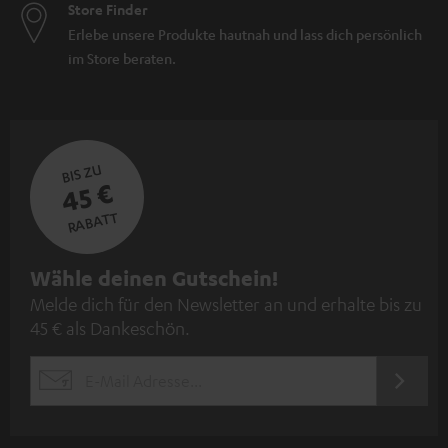
Store Finder
Erlebe unsere Produkte hautnah und lass dich persönlich
im Store beraten.
BIS ZU
45 €
RABATT
N
Wähle deinen Gutschein!
Melde dich für den Newsletter an und erhalte bis zu
e
45 € als Dankeschön.
w
s
JETZT
EMAIL
l
ANME
WIDGET
e