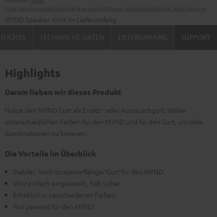
Hersteller:
Teufel
Sicherheitshinweise
Ersatzteile
Reparaturen
Software-Updates
Gesetzliche Gewährleistung
MYND Speaker nicht im Lieferumfang
HLIGHTS
TECHNISCHE DATEN
LIEFERUMFANG
SUPPORT
Highlights
Darum lieben wir dieses Produkt
Nutze den MYND Gurt als Ersatz- oder Austauschgurt. Wähle
unterschiedlichen Farben für den MYND und für den Gurt, um tolle
Kombinationen zu kreieren.
Die Vorteile im Überblick
Stabiler, hoch strapazierfähiger Gurt für den MYND
Wird einfach eingesteckt, hält sicher
Erhältlich in verschiedenen Farben
Nur passend für den MYND