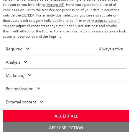
relevant to you by clicking
"Accept All"
. Here you agree to the use of all
KOPFHÖRER
cookies as well as to the transfer and processing of your data in countries
NIEDERLANDE
BLOG
outside the EU/EEA. For an individual selection, you can also activate or
deactivate each category individually and confirm with
"Accept selection"
.
BLUETOOTH-KOPFHÖRER
NEWSLETTER
You can adjust all consents at any time under "Data settings" and revoke
BELGIEN
them with effect for the future. For more information, please also take a look
STEREOANLAGEN
at our
privacy policy
and the
imprint
.
STORES
FRANKREICH
LAUTSPRECHER
Required
Always active
DEINE VORTEILE BEI TEUFEL
POLEN
ULTIMA-SERIE
Analysis
TEUFEL STORY
Technische Änderungen, Tippfehler und Irrtum vorbehalten. Das auf unseren
IN-EAR-KOPFHÖRER
Marketing
SPANIEN
UNSER MANAGEMENT
Fotos abgebildete Zubehör ist nicht im Lieferumfang enthalten. Etwaige
Entsorgungsgebühren für Batterien sind im Preis inbegriffen.
FANSHOP
Personalization
NACHHALTIGKEIT
ITALIEN
©2026 Lautsprecher Teufel GmbH - All rights reserved.
NEUHEITEN
External content
UNSERE WERTE
USA
Impressum
AGB
Datenschutz
Daten-Einstellungen
EU Data Act
BARRIEREFREIHEIT
ACCEPT ALL
Vertrag widerrufen
WEITERE LÄNDER
Chat
APPLY SELECTION
starten