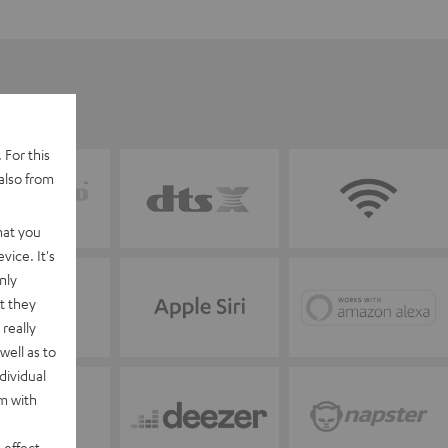
 For this
also from
hat you
vice. It's
nly
t they
really
well as to
dividual
rm with
 effect