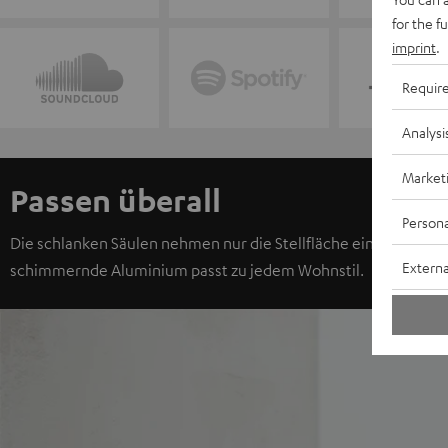
for the f
imprint
.
Requir
Analysi
Market
Passen überall
Persona
Die schlanken Säulen nehmen nur die Stellfläche eines A5-Blattes
Externa
schimmernde Aluminium passt zu jedem Wohnstil.