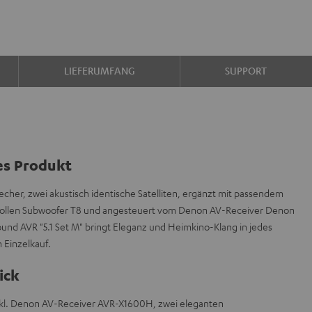
LIEFERUMFANG
SUPPORT
es Produkt
echer, zwei akustisch identische Satelliten, ergänzt mit passendem
ftvollen Subwoofer T8 und angesteuert vom Denon AV-Receiver Denon
und AVR "5.1 Set M" bringt Eleganz und Heimkino-Klang in jedes
Einzelkauf.
ick
inkl. Denon AV-Receiver AVR-X1600H, zwei eleganten