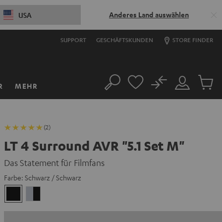
Anderes Land auswählen
USA
SUPPORT
GESCHÄFTSKUNDEN
STORE FINDER
No
R
MEHR
Suche
Mein
Artikel
Konto
im
Warenk
(2)
LT 4 Surround AVR "5.1 Set M"
Das Statement für Filmfans
Farbe:
Schwarz / Schwarz
Schwarz
Silber
/
/
Schwarz
Schwarz