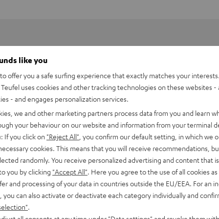
ounds like you
o offer you a safe surfing experience that exactly matches your interests.
Teufel uses cookies and other tracking technologies on these websites - 
ties - and engages personalization services.
kies, we and other marketing partners process data from you and learn w
rough your behaviour on our website and information from your terminal de
: If you click on
"Reject All"
, you confirm our default setting, in which we o
 necessary cookies. This means that you will receive recommendations, bu
elected randomly. You receive personalized advertising and content that is 
to you by clicking
"Accept All"
. Here you agree to the use of all cookies as 
fer and processing of your data in countries outside the EU/EEA. For an in
, you can also activate or deactivate each category individually and confi
selection"
.
djust all consents at any time under "Data settings" and revoke them with