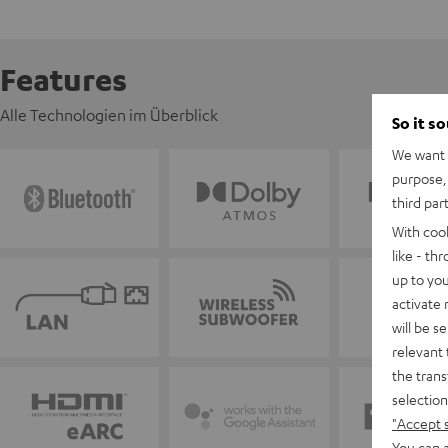
Features
Alle Technologien im Überblick
So it s
We want t
purpose, 
third par
With coo
like - th
up to you
activate
will be s
relevant 
the trans
selection
"Accept 
You can a