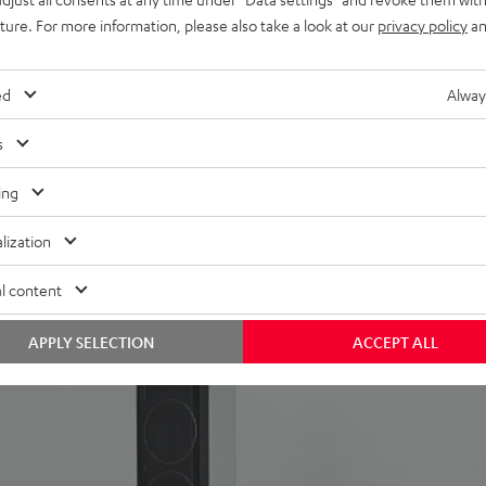
uture. For more information, please also take a look at our
privacy policy
an
ed
Alway
s
ing
lization
 ein, lassen sich also überall leicht platzieren. Das elegant
l content
APPLY SELECTION
ACCEPT ALL