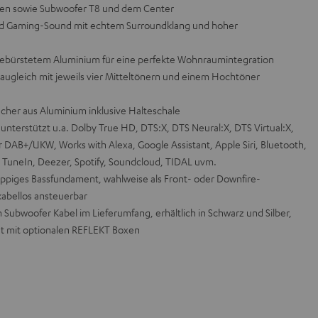
iten sowie Subwoofer T8 und dem Center
und Gaming-Sound mit echtem Surroundklang und hoher
 gebürstetem Aluminium für eine perfekte Wohnraumintegration
baugleich mit jeweils vier Mitteltönern und einem Hochtöner
cher aus Aluminium inklusive Halteschale
erstützt u.a. Dolby True HD, DTS:X, DTS Neural:X, DTS Virtual:X,
DAB+/UKW, Works with Alexa, Google Assistant, Apple Siri, Bluetooth,
, TuneIn, Deezer, Spotify, Soundcloud, TIDAL uvm.
 üppiges Bassfundament, wahlweise als Front- oder Downfire-
kabellos ansteuerbar
Subwoofer Kabel im Lieferumfang, erhältlich in Schwarz und Silber,
t mit optionalen REFLEKT Boxen