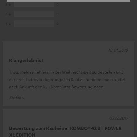
3
0
2
0
1
0
18.01.2018
Klangerlebnis!
Trotz meines Fehlers, in der Weihnachtszeit zu bestellen und
dadurch Lieferverzögerungen in Kauf zu nehmen, bin ich jetzt
nach Ankunft der A
Komplette Bewertung lesen
Stefan v.
05.12.2017
Bewertung zum Kauf einer KOMBO® 42 BT POWER
XL EDITION