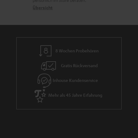
persönlich im Store beraten.
n
t
G
Übersicht
e
a
n
r
a
n
8 Wochen Probehören
t
i
Gratis Rückversand
e
Inhouse Kundenservice
Mehr als 45 Jahre Erfahrung