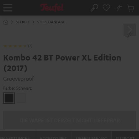
ZUM
NHALT
No
Abs
Startseite
Suche
RINGEN
Artike
im
STEREO
STEREOANLAGE
Waren
(7)
Kombo 42 BT Power XL Edition
(2017)
Grooveproof
Farbe:
Schwarz
Schwarz
Weiß
DIE WARE IST DERZEIT NICHT LIEFERBAR
BEWERTUNGEN
ACCESSORIES
LIEFERUMFANG
SUPPORT