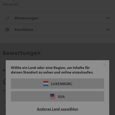
Receiver
Abmessungen
Anschlüsse
Bewertungen
Wähle ein Land oder eine Region, um Inhalte für
So bewerten Kunden dieses Produkt
deinen Standort zu sehen und online einzukaufen.
4.57
LUXEMBURG
(4.57 von 5 bei 7 Bewertungen)
USA
5
4
Anderes Land auswählen
4
3