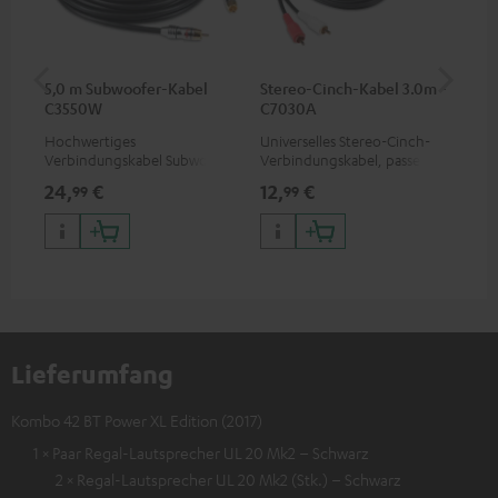
5,0 m Subwoofer-Kabel
Stereo-Cinch-Kabel 3.0m -
Ba
C3550W
C7030A
(Pa
Hochwertiges
Universelles Stereo-Cinch-
Ban
Verbindungskabel Subwoofer
Verbindungskabel, passend
bes
Cinch Mono
für alle Geräte mit Cinch-
Sc
24,
€
12,
€
12
99
99
Buchsen
Lieferumfang
Kombo 42 BT Power XL Edition (2017)
1 × Paar Regal-Lautsprecher UL 20 Mk2 – Schwarz
2 × Regal-Lautsprecher UL 20 Mk2 (Stk.) – Schwarz