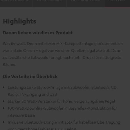
Highlights
Darum lieben wir dieses Produkt
Was ihr wollt. Denn mit dieser HiFi-Komplettanlage gibt’s ordentlich
was auf die Ohren – egal von welchen Quellen, egal wie laut. Denn
der zusätzliche Subwoofer bringt noch mehr Druck für mittelgroße
Räume.
Die Vorteile im Überblick
Leistungsstarke Stereo-Anlage mit Subwoofer, Bluetooth, CD,
Radio, TV-Eingang und USB
Starker 80 Watt-Verstärker für hohe, verzerrungsfreie Pegel
100-Watt-Downfire-Subwoofer in Bassreflex-Konstruktion für
intensive Bässe
Inklusive Bluetooth-Dongle mit aptX für kabellose Übertragung
von Smartphone/Tablet in CD-Qualität