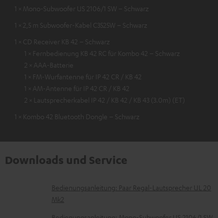
1 × Mono-Subwoofer US 2106/1 SW – Schwarz
1 × 2,5 m Subwoofer-Kabel C3525W – Schwarz
1 × CD Receiver KB 42 – Schwarz
1 × Fernbedienung KB 42 RC für Kombo 42 – Schwarz
2 × AAA-Batterie
1 × FM-Wurfantenne für IP 42 CR / KB 42
1 × AM-Antenne für IP 42 CR / KB 42
2 × Lautsprecherkabel IP 42 / KB 42 / KB 43 (3.0m) (ET)
1 × Kombo 42 Bluetooth Dongle – Schwarz
Downloads und Service
D
Bedienungsanleitung: Paar Regal-Lautsprecher UL 20
Mk2
o
k
Bedienungsanleitung: Mono-Subwoofer US 2106/1 SW