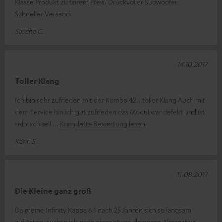
Klasse Produkt zu fairem Preis. Druckvoller Subwoofer.
Schneller Versand.
Sascha G.
14.10.2017
Toller Klang
Ich bin sehr zufrieden mit der Kombo 42...toller Klang Auch mit
dem Service bin ich gut zufrieden das Modul war defekt und ist
sehr schnell
Komplette Bewertung lesen
Karin S.
11.08.2017
Die Kleine ganz groß
Da meine Infinity Kappa 6.1 nach 25 Jahren sich so langsam
auflösten, suchte ich nach einer etwas kleineren Alternative.