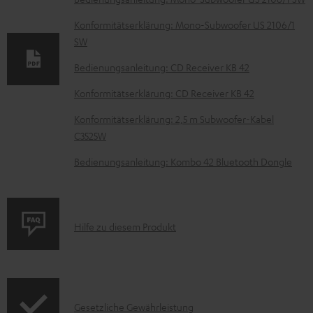
u
Konformitätserklärung: Mono-Subwoofer US 2106/1
m
SW
e
Bedienungsanleitung: CD Receiver KB 42
n
Konformitätserklärung: CD Receiver KB 42
t
Konformitätserklärung: 2,5 m Subwoofer-Kabel
e
C3525W
z
Bedienungsanleitung: Kombo 42 Bluetooth Dongle
u
m
H
P
e
Hilfe zu diesem Produkt
r
r
o
u
d
n
I
Gesetzliche Gewährleistung
u