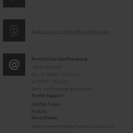
t
n
k
e
f
t
r
o
F
l
A
Audio-Lexikon: Fachbegriffe schnell erklärt
r
A
a
u
m
Q
d
d
a
s
e
i
K
Persönliche Kaufberatung
t
n
o
o
+49 30 217 84 217
i
Mo – Fr 08:00 – 19:00 Uhr
-
n
o
Sa 09:00 – 17:30 Uhr
L
t
n
Sonn- und Feiertage geschlossen
e
a
e
Teufel Support
x
k
n
Häufige Fragen
i
Kontakt
t
z
Store Finder
k
d
u
Erlebe unsere Produkte hautnah und lass dich
o
a
r