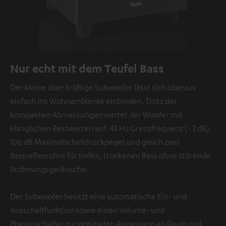
Nur echt mit dem Teufel Bass
Der kleine aber kräftige Subwoofer lässt sich überaus
einfach ins Wohnambiente einbinden. Trotz der
kompakten Abmessungen wartet der Woofer mit
klanglichen Bestwerten auf: 43 Hz Grenzfrequenz (- 3 dB),
106 dB Maximalschalldruckpegel und gleich zwei
Bassreflexrohre für tiefen, trockenen Bass ohne störende
Strömungsgeräusche.
Der Subwoofer besitzt eine automatische Ein- und
Ausschaltfunktion sowie einen Volume- und
Phasenschalter zur optimalen Anpassung an Raum und