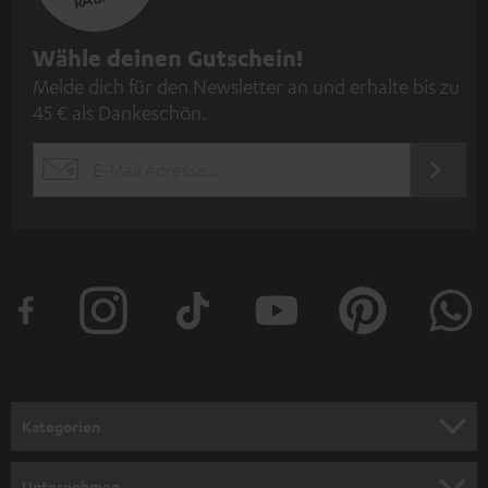
N
Wähle deinen Gutschein!
Melde dich für den Newsletter an und erhalte bis zu
e
45 € als Dankeschön.
w
s
JETZT
EMAIL
l
ANME
WIDGET
e
t
t
e
r
a
n
Kategorien
m
HEIMKINO
e
Unternehmen