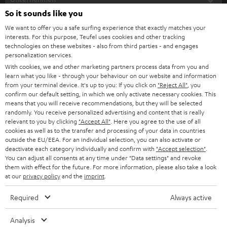
l
So it sounds like you
HEIMKINO-KOMPLETTANLAGEN
SUPPORT
d
Teufel Onlineshops
We want to offer you a safe surfing experience that exactly matches your
interests. For this purpose, Teufel uses cookies and other tracking
SOUNDBARS
u
KARRIERE
technologies on these websites - also from third parties - and engages
DEUTSCHLAND
personalization services.
n
STEREO
With cookies, we and other marketing partners process data from you and
PRESSE & MARKETING
g
learn what you like - through your behaviour on our website and information
ÖSTERREICH
SMART HOME
from your terminal device. It's up to you: If you click on
"Reject All"
, you
GESCHÄFTSKUNDEN
confirm our default setting, in which we only activate necessary cookies. This
means that you will receive recommendations, but they will be selected
SCHWEIZ
BLUETOOTH-LAUTSPRECHER
PARTNERPROGRAMM
randomly. You receive personalized advertising and content that is really
relevant to you by clicking
"Accept All"
. Here you agree to the use of all
KOPFHÖRER
cookies as well as to the transfer and processing of your data in countries
NIEDERLANDE
BLOG
outside the EU/EEA. For an individual selection, you can also activate or
deactivate each category individually and confirm with
"Accept selection"
.
BLUETOOTH-KOPFHÖRER
NEWSLETTER
You can adjust all consents at any time under "Data settings" and revoke
BELGIEN
them with effect for the future. For more information, please also take a look
STEREOANLAGEN
at our
privacy policy
and the
imprint
.
STORES
FRANKREICH
LAUTSPRECHER
Required
Always active
DEINE VORTEILE BEI TEUFEL
POLEN
ULTIMA-SERIE
Analysis
TEUFEL STORY