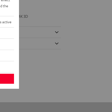
d the
50/60p und 4K 3D
s active