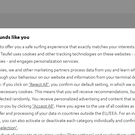
ounds like you
o offer you a safe surfing experience that exactly matches your interests.
Teufel uses cookies and other tracking technologies on these websites - 
ties - and engages personalization services.
kies, we and other marketing partners process data from you and learn w
rough your behaviour on our website and information from your terminal de
: If you click on
"Reject All"
, you confirm our default setting, in which we o
 necessary cookies. This means that you will receive recommendations, bu
ace, HDMI-Aufmachung (HDMI Trade Dress) und die HDMI-Logos
elected randomly. You receive personalized advertising and content that is 
inistrator, Inc.
to you by clicking
"Accept All"
. Here you agree to the use of all cookies as 
fer and processing of your data in countries outside the EU/EEA. For an in
, you can also activate or deactivate each category individually and confi
selection"
.
djust all consents at any time under "Data settings" and revoke them with