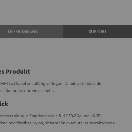
LIEFERUMFANG
SUPPORT
es Produkt
DMI-Flachkabel unauffällig verlegen. Damit verbindest du
er, Soundbar und vieles mehr.
ick
tützt aktuelle Standards wie z.B. 4K 50/60p und 4K 3D
ker, hochflexibes Nylon, sicherer Knickschutz, selbstreinigende