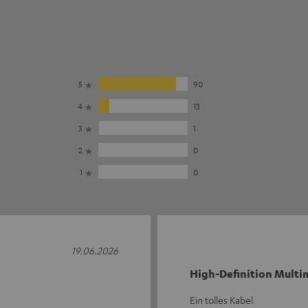
5
90
4
13
3
1
2
0
1
0
19.06.2026
High-Definition Multim
Ein tolles Kabel