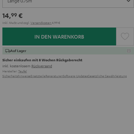
14,
€
99
Inkl. MwSt
und zzgl.
Versandkosten
4,99 €
IN DEN WARENKORB
Auf Lager
Sicher einkaufen mit 8 Wochen Rückgaberecht
inkl. kostenlosem
Rückversand
Hersteller:
Teufel
Sicherheitshinweise
Ersatzteile
Reparaturen
Software-Updates
Gesetzliche Gewährleistung