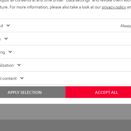
uture. For more information, please also take a look at our
privacy policy
an
eed HDMI® Kabel mit Ethernet
ed HDMI-Flachkabel unterstützt aktuelle Standards wie z.B. 4K 
ed
Alway
iedergabe
s
nschlüsse
ing
lization
l content
APPLY SELECTION
ACCEPT ALL