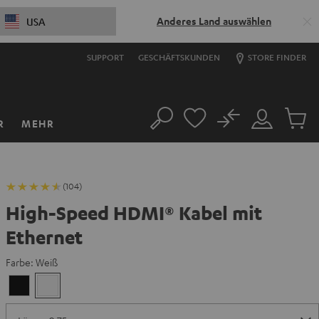
Anderes Land auswählen
USA
SUPPORT
GESCHÄFTSKUNDEN
STORE FINDER
No
R
MEHR
Suche
Mein
Artikel
Konto
im
Warenk
(104)
High-Speed HDMI® Kabel mit
Ethernet
Farbe:
Weiß
Schwarz
Weiß