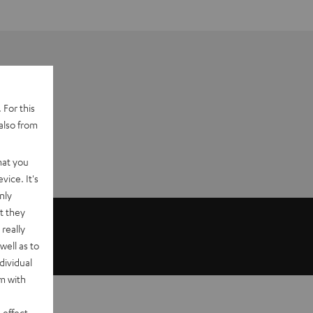
 For this
also from
hat you
vice. It's
nly
t they
really
well as to
dividual
rm with
 effect