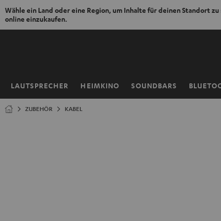
Wähle ein Land oder eine Region, um Inhalte für deinen Standort zu
online einzukaufen.
ZUM
NHALT
RINGEN
LAUTSPRECHER
HEIMKINO
SOUNDBARS
BLUETO
Startseite
ZUBEHÖR
KABEL