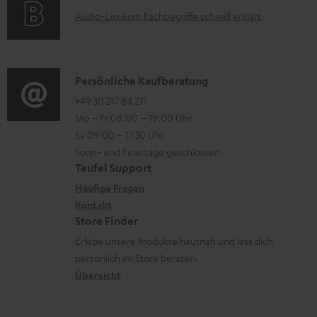
t
r
A
Audio-Lexikon: Fachbegriffe schnell erklärt
r
i
l
u
m
o
a
d
a
n
d
i
K
Persönliche Kaufberatung
t
e
e
o
o
+49 30 217 84 217
i
n
n
Mo – Fr 08:00 – 19:00 Uhr
-
n
o
z
Sa 09:00 – 17:30 Uhr
L
t
n
u
Sonn- und Feiertage geschlossen
e
a
e
Teufel Support
m
x
k
n
Häufige Fragen
V
i
Kontakt
t
z
e
Store Finder
k
d
u
r
Erlebe unsere Produkte hautnah und lass dich
o
a
r
s
persönlich im Store beraten.
n
t
G
Übersicht
a
e
a
n
n