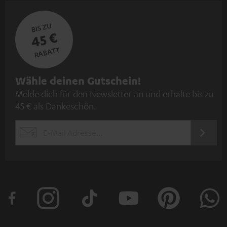
BIS ZU
45 €
RABATT
N
Wähle deinen Gutschein!
Melde dich für den Newsletter an und erhalte bis zu
e
45 € als Dankeschön.
w
s
JETZT
EMAIL
l
ANME
WIDGET
e
t
t
e
r