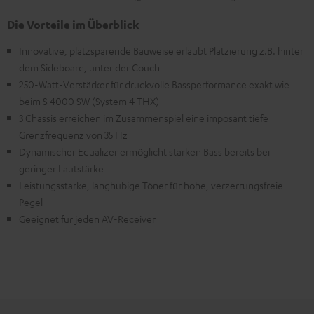
Die Vorteile im Überblick
Innovative, platzsparende Bauweise erlaubt Platzierung z.B. hinter
dem Sideboard, unter der Couch
250-Watt-Verstärker für druckvolle Bassperformance exakt wie
beim S 4000 SW (System 4 THX)
3 Chassis erreichen im Zusammenspiel eine imposant tiefe
Grenzfrequenz von 35 Hz
Dynamischer Equalizer ermöglicht starken Bass bereits bei
geringer Lautstärke
Leistungsstarke, langhubige Töner für hohe, verzerrungsfreie
Pegel
Geeignet für jeden AV-Receiver