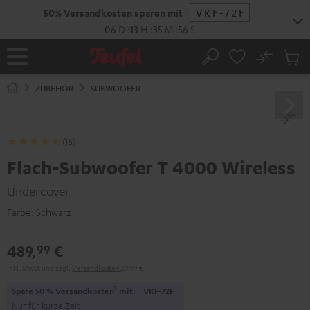
ZUM
50% Versandkosten sparen mit
VKF-72F
NHALT
RINGEN
06
D
:
13
H
:
35
M
:
55
S
No
Abs
Startseite
Suche
Artike
im
ZUBEHÖR
SUBWOOFER
Waren
(16)
Flach-Subwoofer T 4000 Wireless
Undercover
Farbe:
Schwarz
489,
€
99
Inkl. MwSt
und zzgl.
Versandkosten
29,99 €
1
Spare 50 % Versandkosten
mit:
VKF-72F
Nur für kurze Zeit