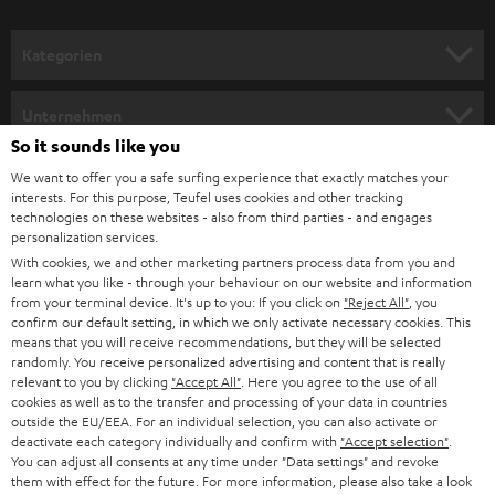
a
n
Kategorien
m
HEIMKINO
e
Unternehmen
l
So it sounds like you
HEIMKINO-KOMPLETTANLAGEN
SUPPORT
d
Teufel Onlineshops
We want to offer you a safe surfing experience that exactly matches your
interests. For this purpose, Teufel uses cookies and other tracking
SOUNDBARS
u
KARRIERE
technologies on these websites - also from third parties - and engages
DEUTSCHLAND
personalization services.
n
STEREO
With cookies, we and other marketing partners process data from you and
PRESSE & MARKETING
g
learn what you like - through your behaviour on our website and information
ÖSTERREICH
SMART HOME
from your terminal device. It's up to you: If you click on
"Reject All"
, you
GESCHÄFTSKUNDEN
confirm our default setting, in which we only activate necessary cookies. This
means that you will receive recommendations, but they will be selected
SCHWEIZ
BLUETOOTH-LAUTSPRECHER
PARTNERPROGRAMM
randomly. You receive personalized advertising and content that is really
relevant to you by clicking
"Accept All"
. Here you agree to the use of all
KOPFHÖRER
cookies as well as to the transfer and processing of your data in countries
NIEDERLANDE
BLOG
outside the EU/EEA. For an individual selection, you can also activate or
deactivate each category individually and confirm with
"Accept selection"
.
BLUETOOTH-KOPFHÖRER
NEWSLETTER
You can adjust all consents at any time under "Data settings" and revoke
BELGIEN
them with effect for the future. For more information, please also take a look
STEREOANLAGEN