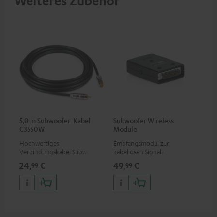
Weiteres Zubehör
5,0 m Subwoofer-Kabel
Subwoofer Wireless
C3550W
Module
Hochwertiges
Empfangsmodul zur
Verbindungskabel Subwoofer
kabellosen Signal-
Cinch Mono
Übertragung, geeignet für
24,
€
49,
€
99
99
Subwoofer T 4000/S 6000