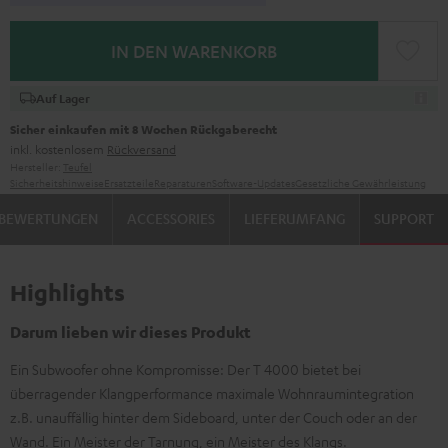
IN DEN WARENKORB
Auf Lager
Sicher einkaufen mit 8 Wochen Rückgaberecht
inkl. kostenlosem
Rückversand
Hersteller:
Teufel
Sicherheitshinweise
Ersatzteile
Reparaturen
Software-Updates
Gesetzliche Gewährleistung
BEWERTUNGEN
ACCESSORIES
LIEFERUMFANG
SUPPORT
Highlights
Darum lieben wir dieses Produkt
Ein Subwoofer ohne Kompromisse: Der T 4000 bietet bei
überragender Klangperformance maximale Wohnraumintegration
z.B. unauffällig hinter dem Sideboard, unter der Couch oder an der
Wand. Ein Meister der Tarnung, ein Meister des Klangs.