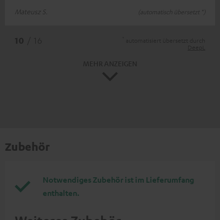
Mateusz S.
(automatisch übersetzt *)
*
10
/ 16
automatisiert übersetzt durch
DeepL
MEHR ANZEIGEN
Zubehör
Notwendiges Zubehör ist im Lieferumfang
enthalten.