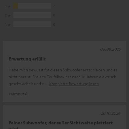
3
2
2
0
1
0
06.08.2025
Erwartung erfüllt
Habe mich bewusst für diesen Subwoofer entschieden und es
nicht bereut. Die alte Teufelbox hat nach 16 Jahren elektrisch
geschwächelt und e
Komplette Bewertung lesen
Hartmut B.
20.10.2024
Feiner Subwoofer, der außer Sichtweite platziert
wird