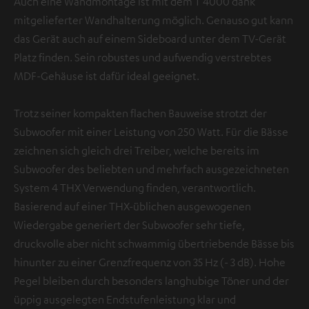
Auch eine Wandmontage ist mit dem T 4000 dank
mitgelieferter Wandhalterung möglich. Genauso gut kann
das Gerät auch auf einem Sideboard unter dem TV-Gerät
Platz finden. Sein robustes und aufwendig verstrebtes
MDF-Gehäuse ist dafür ideal geeignet.
Trotz seiner kompakten flachen Bauweise strotzt der
Subwoofer mit einer Leistung von 250 Watt. Für die Bässe
zeichnen sich gleich drei Treiber, welche bereits im
Subwoofer des beliebten und mehrfach ausgezeichneten
System 4 THX Verwendung finden, verantwortlich.
Basierend auf einer THX-üblichen ausgewogenen
Wiedergabe generiert der Subwoofer sehr tiefe,
druckvolle aber nicht schwammig übertriebende Bässe bis
hinunter zu einer Grenzfrequenz von 35 Hz (- 3 dB). Hohe
Pegel bleiben durch besonders langhubige Töner und der
üppig ausgelegten Endstufenleistung klar und