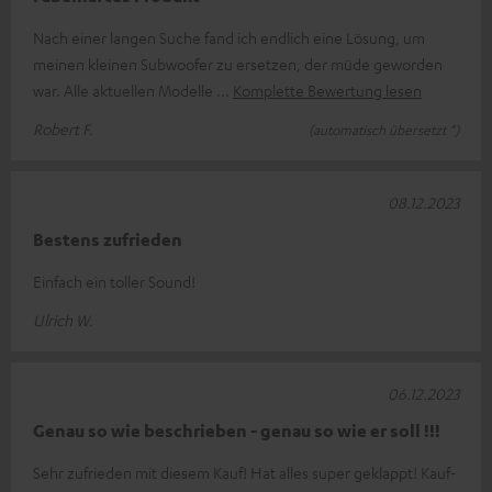
Nach einer langen Suche fand ich endlich eine Lösung, um
meinen kleinen Subwoofer zu ersetzen, der müde geworden
war. Alle aktuellen Modelle
Komplette Bewertung lesen
Robert F.
(automatisch übersetzt *)
08.12.2023
Bestens zufrieden
Einfach ein toller Sound!
Ulrich W.
06.12.2023
Genau so wie beschrieben - genau so wie er soll !!!
Sehr zufrieden mit diesem Kauf! Hat alles super geklappt! Kauf-