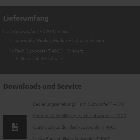
Lieferumfang
Flach-Subwoofer T 4000 Wireless
1 × Subwoofer Wireless Module – Schwarz Version
1 × Flach-Subwoofer T 4000 – Schwarz
1 × Stromkabel – Schwarz
Downloads und Service
D
Bedienungsanleitung: Flach-Subwoofer T 4000
o
Konformitätserklärung: Flach-Subwoofer T 4000
k
Quick Start Guide: Flach-Subwoofer T 4000
u
Safety Booklet: Flach-Subwoofer T 4000