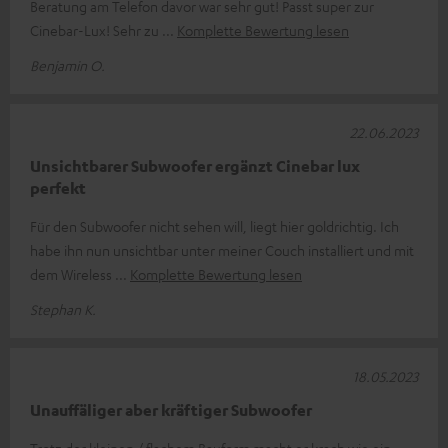
Beratung am Telefon davor war sehr gut! Passt super zur
Cinebar-Lux! Sehr zu
Komplette Bewertung lesen
Benjamin O.
22.06.2023
Unsichtbarer Subwoofer ergänzt Cinebar lux
perfekt
Für den Subwoofer nicht sehen will, liegt hier goldrichtig. Ich
habe ihn nun unsichtbar unter meiner Couch installiert und mit
dem Wireless
Komplette Bewertung lesen
Stephan K.
18.05.2023
Unauffäliger aber kräftiger Subwoofer
Trotz der kleinen / flachem Bauform macht er krach wie ein