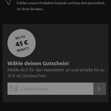
Erlebe unsere Produkte hautnah und lass dich persönlich
im Store beraten.
BIS ZU
45 €
RABATT
N
Wähle deinen Gutschein!
Melde dich für den Newsletter an und erhalte bis zu
e
45 € als Dankeschön.
w
s
JETZT
EMAIL
l
ANME
WIDGET
e
t