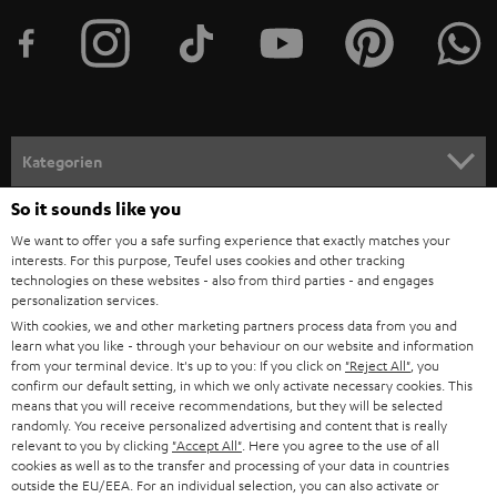
t
e
r
a
n
Kategorien
m
So it sounds like you
HEIMKINO
e
Unternehmen
We want to offer you a safe surfing experience that exactly matches your
l
interests. For this purpose, Teufel uses cookies and other tracking
HEIMKINO-KOMPLETTANLAGEN
SUPPORT
d
technologies on these websites - also from third parties - and engages
Teufel Onlineshops
personalization services.
SOUNDBARS
u
KARRIERE
With cookies, we and other marketing partners process data from you and
DEUTSCHLAND
learn what you like - through your behaviour on our website and information
n
STEREO
from your terminal device. It's up to you: If you click on
"Reject All"
, you
PRESSE & MARKETING
g
confirm our default setting, in which we only activate necessary cookies. This
ÖSTERREICH
means that you will receive recommendations, but they will be selected
SMART HOME
GESCHÄFTSKUNDEN
randomly. You receive personalized advertising and content that is really
relevant to you by clicking
"Accept All"
. Here you agree to the use of all
SCHWEIZ
BLUETOOTH-LAUTSPRECHER
cookies as well as to the transfer and processing of your data in countries
PARTNERPROGRAMM
outside the EU/EEA. For an individual selection, you can also activate or