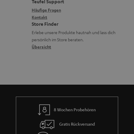
e
a
e
Teufel Support
m
x
k
n
Häufige Fragen
V
i
Kontakt
t
z
e
Store Finder
k
d
u
r
Erlebe unsere Produkte hautnah und lass dich
o
a
r
s
persönlich im Store beraten.
n
t
G
Übersicht
a
e
a
n
n
r
d
a
n
t
i
e
8 Wochen Probehören
Gratis Rückversand