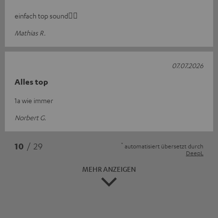
einfach top sound👍🏻
Mathias R.
07.07.2026
Alles top
1a wie immer
Norbert G.
*
10
/ 29
automatisiert übersetzt durch
DeepL
MEHR ANZEIGEN