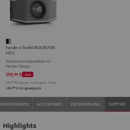
Fender
Fender x Teufel ROCKSTER
x
GO 2
Teufel
Exklusive Sonderedition im
ROCKSTER
Fender Design
GO
119,
€
99
Deal
2
129,
99
€
Letzter niedrigster Preis
Black
99
149,
€
Originalpreis
&
Steel
BEWERTUNGEN
ACCESSORIES
LIEFERUMFANG
SUPPORT
Highlights