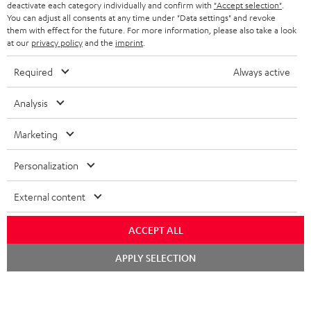
KOPFHÖRER
deactivate each category individually and confirm with
"Accept selection"
.
NIEDERLANDE
BLOG
You can adjust all consents at any time under "Data settings" and revoke
them with effect for the future. For more information, please also take a look
BLUETOOTH-KOPFHÖRER
at our
privacy policy
and the
imprint
.
NEWSLETTER
BELGIEN
STEREOANLAGEN
Required
Always active
STORES
FRANKREICH
LAUTSPRECHER
Analysis
DEINE VORTEILE BEI TEUFEL
POLEN
ULTIMA-SERIE
Marketing
TEUFEL STORY
Technische Änderungen, Tippfehler und Irrtum vorbehalten. Das auf unseren
IN-EAR-KOPFHÖRER
SPANIEN
Personalization
UNSER MANAGEMENT
Fotos abgebildete Zubehör ist nicht im Lieferumfang enthalten. Etwaige
Entsorgungsgebühren für Batterien sind im Preis inbegriffen.
FANSHOP
NACHHALTIGKEIT
External content
ITALIEN
©2026 Lautsprecher Teufel GmbH - All rights reserved.
NEUHEITEN
UNSERE WERTE
ACCEPT ALL
USA
Impressum
AGB
Datenschutz
Daten-Einstellungen
EU Data Act
Chat
BARRIEREFREIHEIT
APPLY SELECTION
Vertrag widerrufen
starten
WEITERE LÄNDER