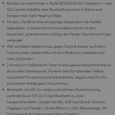
Bundles aus zwei Fender x Teufel ROCKSTER GO 2 Speakern – zwei
GO 2 spielen kabellos über Bluetooth synchron in Stereo und
bringen noch mehr Pegel und Bass
Fender x Teufel ist eine einzigartige Kooperation die Teufels
legendären, in Deutschland entwickelten Sound mit dem
ikonischen, amerikanischen Design der Fender Gitarren und Amps
verbindet
IP67-zertifiziert bietet Schutz gegen Staub & Wasser auch beim
Untertauchen, starker Akku mit Eco-Modus für Laufzeiten von
über 28 Stunden
2 Aluminium-Vollbereichs-Töner & eine passive Bassmembrane für
druckvollen Stereosound, Dynamic Bass für optimalen Tiefton,
Dynamore® für eine enorme Stereobühne, kopple zwei GO 2 für
eine Stereo-Wiedergabe (links/rechts)
Bluetooth mit AAC für nahezu verlustfreies Musikstreaming,
verbinde bis zu 100 GO 2 über Bluetooth zu einer
Lautsprecherkette, Google Fast Pair, USB-Soundcard, inklusive
Tragegurt und Fender x Teufel Plektrum, LED-Akkuanzeige, 1/4-
Zoll-Gewinde für Stative (wie GoPro-Zubehör)