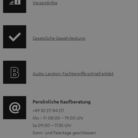
H
I
Versandinfos
u
e
n
k
r
f
t
u
o
F
n
I
Gesetzliche Gewährleistung
r
A
t
n
m
Q
e
f
a
s
r
o
t
A
l
Audio-Lexikon: Fachbegriffe schnell erklärt
r
i
u
a
m
o
d
d
a
n
i
e
K
Persönliche Kaufberatung
t
e
o
n
o
+49 30 217 84 217
i
n
Mo – Fr 08:00 – 19:00 Uhr
-
n
o
z
Sa 09:00 – 17:30 Uhr
L
t
n
u
Sonn- und Feiertage geschlossen