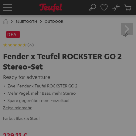
ZUM
NHALT
No
Abs
Startseite
Suche
RINGEN
Artike
im
BLUETOOTH
OUTDOOR
Waren
DEAL
(29)
Fender x Teufel ROCKSTER GO 2
Stereo-Set
Ready for adventure
Zwei Fender x Teufel ROCKSTER GO 2
Mehr Pegel, mehr Bass, mehr Stereo
Spare gegenüber dem Einzelkauf
Zeige mir mehr
Farbe:
Black & Steel
229,
€
99