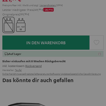
Preis pro Paar inkl. MwSt
und zzgl.
Versandkosten
9,99 €
Letzter niedrigster Preis
249,
99
€
-20,
00
€
Originalpreis
299,
98
€
IN DEN WARENKORB
Auf Lager
Sicher einkaufen mit 8 Wochen Rückgaberecht
inkl. kostenlosem
Rückversand
Hersteller:
Teufel
Sicherheitshinweise
Ersatzteile
Reparaturen
Software-Updates
Gesetzliche Gewährleistung
Das könnte dir auch gefallen