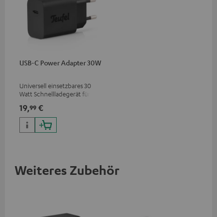
USB-C Power Adapter 30W
Universell einsetzbares 30
Watt Schnellladegerät für
Kopfhörer & Portables sowie
19,
€
99
Apple iPhones, Android
Smartphones, Tablets und
Geräte mit USB-C-Anschluss
Weiteres Zubehör