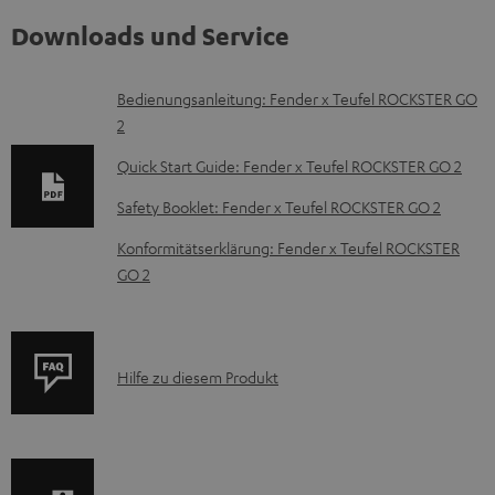
Downloads und Service
D
Bedienungsanleitung: Fender x Teufel ROCKSTER GO
2
o
k
Quick Start Guide: Fender x Teufel ROCKSTER GO 2
u
Safety Booklet: Fender x Teufel ROCKSTER GO 2
m
Konformitätserklärung: Fender x Teufel ROCKSTER
e
GO 2
n
t
e
P
Hilfe zu diesem Produkt
z
r
u
o
m
d