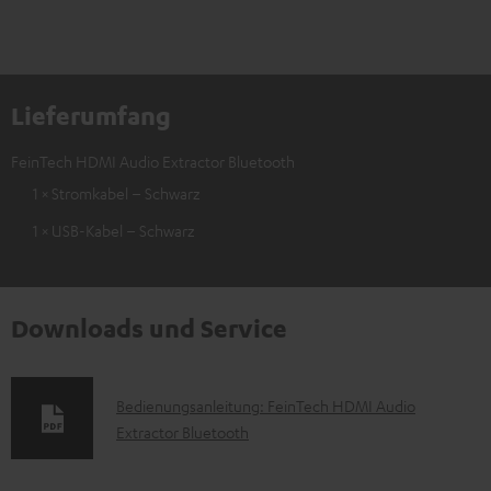
Lieferumfang
FeinTech HDMI Audio Extractor Bluetooth
1 × Stromkabel – Schwarz
1 × USB-Kabel – Schwarz
Downloads und Service
D
Bedienungsanleitung: FeinTech HDMI Audio
Extractor Bluetooth
o
k