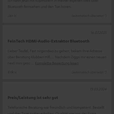
Ich kann jetzt mit Kopfhörern in meiner eigenen Welt über
Bluetooth fernsehen und den Ton hören.
Jan V.
(automatisch übersetzt *)
16.07.2025
FeinTech HDMI-Audio-Extraktor Bluetooth
Lieber Teufel, Fast nirgendwo zu gehen, bekam Ihre Adresse
über Beratung Klubben Hifi.... Nachdem Ziggo mir einen neuen
next mini gesc
Komplette Bewertung lesen
Erik v.
(automatisch übersetzt *)
13.03.2024
Preis/Leistung ist sehr gut
Telefonische Beratung war freundlich und kompetent. Bestellt
und drei Tage später erhalten. Qualität wie von der Firma