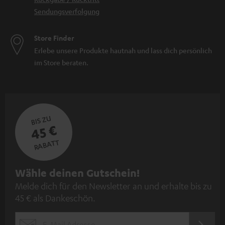
Sendungsverfolgung
Store Finder
Erlebe unsere Produkte hautnah und lass dich persönlich
im Store beraten.
BIS ZU
45 €
RABATT
N
Wähle deinen Gutschein!
Melde dich für den Newsletter an und erhalte bis zu
e
45 € als Dankeschön.
w
s