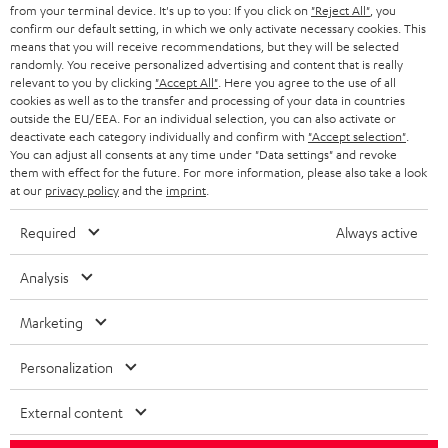
SMART HOME
from your terminal device. It's up to you: If you click on
"Reject All"
, you
GESCHÄFTSKUNDEN
confirm our default setting, in which we only activate necessary cookies. This
means that you will receive recommendations, but they will be selected
SCHWEIZ
BLUETOOTH-LAUTSPRECHER
PARTNERPROGRAMM
randomly. You receive personalized advertising and content that is really
relevant to you by clicking
"Accept All"
. Here you agree to the use of all
KOPFHÖRER
cookies as well as to the transfer and processing of your data in countries
NIEDERLANDE
BLOG
outside the EU/EEA. For an individual selection, you can also activate or
deactivate each category individually and confirm with
"Accept selection"
.
BLUETOOTH-KOPFHÖRER
NEWSLETTER
You can adjust all consents at any time under "Data settings" and revoke
BELGIEN
them with effect for the future. For more information, please also take a look
STEREOANLAGEN
at our
privacy policy
and the
imprint
.
STORES
FRANKREICH
LAUTSPRECHER
Required
Always active
DEINE VORTEILE BEI TEUFEL
POLEN
ULTIMA-SERIE
Analysis
TEUFEL STORY
Technische Änderungen, Tippfehler und Irrtum vorbehalten. Das auf unseren
IN-EAR-KOPFHÖRER
Marketing
SPANIEN
UNSER MANAGEMENT
Fotos abgebildete Zubehör ist nicht im Lieferumfang enthalten. Etwaige
Entsorgungsgebühren für Batterien sind im Preis inbegriffen.
FANSHOP
Personalization
NACHHALTIGKEIT
ITALIEN
©2026 Lautsprecher Teufel GmbH - All rights reserved.
NEUHEITEN
External content
UNSERE WERTE
USA
Impressum
AGB
Datenschutz
Daten-Einstellungen
EU Data Act