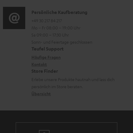
d
e
a
n
i
K
Persönliche Kaufberatung
r
t
e
o
o
+49 30 217 84 217
l
i
n
Mo – Fr 08:00 – 19:00 Uhr
-
n
a
o
z
Sa 09:00 – 17:30 Uhr
L
t
d
n
u
Sonn- und Feiertage geschlossen
e
a
e
e
Teufel Support
m
x
k
n
n
Häufige Fragen
V
i
Kontakt
t
z
e
Store Finder
k
d
u
r
Erlebe unsere Produkte hautnah und lass dich
o
a
r
s
persönlich im Store beraten.
n
t
G
Übersicht
a
e
a
n
n
r
d
a
n