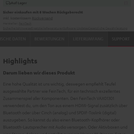
Auf Lager
Sicher einkaufen mit 8 Wochen Rückgaberecht
inkl. kostenlosem
Rückversand
Hersteller:
FeinTech
Sicherheitshinweise
Ersatzteile
Reparaturen
Software-Updates
Gesetzliche Gewährleistung
ISCHE DATEN
BEWERTUNGEN
LIEFERUMFANG
SUPPORT
Highlights
Darum lieben wir dieses Produkt
Eine hohe Qualität ist uns wichtig, deswegen empfiehlt Teufel
ausgewählte Partner wie FeinTech, für ein technisch exzellentes
Zusammenspiel aller Komponenten. Den FeinTech VAX01301
verwendest du, um den Ton aus einem HDMI-Signal zusätzlich über
Bluetooth oder über Cinch (analog) und SPDIF-Toslink (digital)
auszugeben. So kannst du also einen Bluetooth-Kopfhörer oder
Bluetooth-Lautsprecher mit Audio versorgen. Oder Aktivboxen und