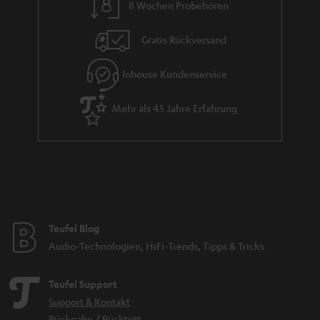
8 Wochen Probehören
t
i
Gratis Rückversand
e
Inhouse Kundenservice
Mehr als 45 Jahre Erfahrung
Teufel Blog
Audio-Technologien, HiFi-Trends, Tipps & Tricks
Teufel Support
Support & Kontakt
Rückgabe / Rücktritt