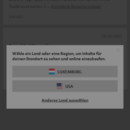
Teufel zu erwarten. S
Komplette Bewertung lesen
Harald L.
28.02.2023
Passable Alternative
Wähle ein Land oder eine Region, um Inhalte für
Da meine Teufel Soundbar One mit dem neuen TV (mit ACR)
deinen Standort zu sehen und online einzukaufen.
keine andere Anschlussmöglichkeit zulässt, ist es eine gängige
Lösung. Schade, dass
Komplette Bewertung lesen
LUXEMBURG
Bernhard S.
USA
*
4
/ 4
automatisiert übersetzt durch
Anderes Land auswählen
DeepL