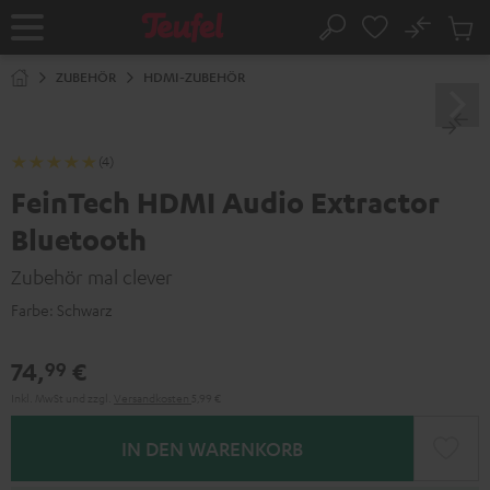
ZUM
NHALT
No
Abs
Startseite
Suche
RINGEN
Artike
im
ZUBEHÖR
HDMI-ZUBEHÖR
Waren
(4)
FeinTech HDMI Audio Extractor
Bluetooth
Zubehör mal clever
Farbe:
Schwarz
74,
€
99
Inkl. MwSt
und zzgl.
Versandkosten
5,99 €
IN DEN WARENKORB