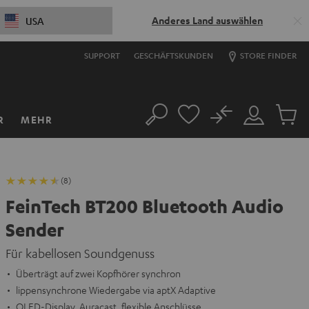
Anderes Land auswählen
USA
SUPPORT
GESCHÄFTSKUNDEN
STORE FINDER
No
R
MEHR
Suche
Mein
Artikel
Konto
im
Warenk
(8)
FeinTech BT200 Bluetooth Audio
Sender
Für kabellosen Soundgenuss
Überträgt auf zwei Kopfhörer synchron
lippensynchrone Wiedergabe via aptX Adaptive
OLED-Display, Auracast, flexible Anschlüsse