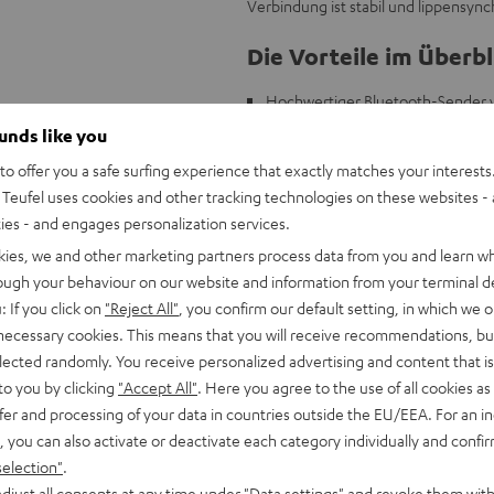
Verbindung ist stabil und lippensyn
Die Vorteile im Überbl
Hochwertiger Bluetooth-Sender v
zwei Bluetooth-Kopfhörer
ounds like you
Kompatibel zu allen Teufel Bluet
o offer you a safe surfing experience that exactly matches your interests.
SUPREME ON; anschließbar als Sen
Teufel uses cookies and other tracking technologies on these websites - 
Unterstützt Auracast / LE Audio f
ties - and engages personalization services.
Ermöglicht synchrone Verbindung m
kies, we and other marketing partners process data from you and learn w
Geringe Latenz dank aptX Adaptiv
rough your behaviour on our website and information from your terminal de
Flexible Anschlüsse: Toslink (opt
: If you click on
"Reject All"
, you confirm our default setting, in which we o
Eingänge & gekoppelte Geräte
 necessary cookies. This means that you will receive recommendations, bu
Toslink-Bypass ermöglicht paralle
elected randomly. You receive personalized advertising and content that is 
Bluetooth an Kopfhörer und per 
to you by clicking
"Accept All"
. Here you agree to the use of all cookies as 
bei TV-Einstellung PCM Stereo.
fer and processing of your data in countries outside the EU/EEA. For an in
Lieferumfang: 3,5 mm Audiokabel,
, you can also activate or deactivate each category individually and confi
Lichtleiterkabel (1 m), Gehäuse h
selection"
.
Rückseite TV
djust all consents at any time under "Data settings" and revoke them with