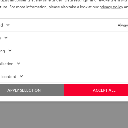
uture. For more information, please also take a look at our
privacy policy
an
ed
Alway
s
ing
lization
l content
APPLY SELECTION
ACCEPT ALL