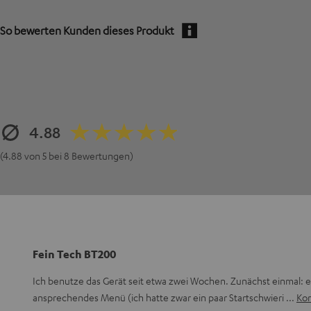
So bewerten Kunden dieses Produkt
4.88
(4.88 von 5 bei 8 Bewertungen)
Fein Tech BT200
Ich benutze das Gerät seit etwa zwei Wochen. Zunächst einmal: ei
ansprechendes Menü (ich hatte zwar ein paar Startschwieri
Kom