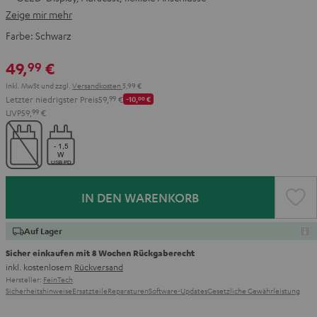
Zeige mir mehr
Farbe:
Schwarz
49,
€
99
Inkl. MwSt
und zzgl.
Versandkosten
5,99 €
Letzter niedrigster Preis
59,
99
€
-10,
00
€
UVP
59,
99
€
IN DEN WARENKORB
Auf Lager
Sicher einkaufen mit 8 Wochen Rückgaberecht
inkl. kostenlosem
Rückversand
Hersteller:
FeinTech
Sicherheitshinweise
Ersatzteile
Reparaturen
Software-Updates
Gesetzliche Gewährleistung