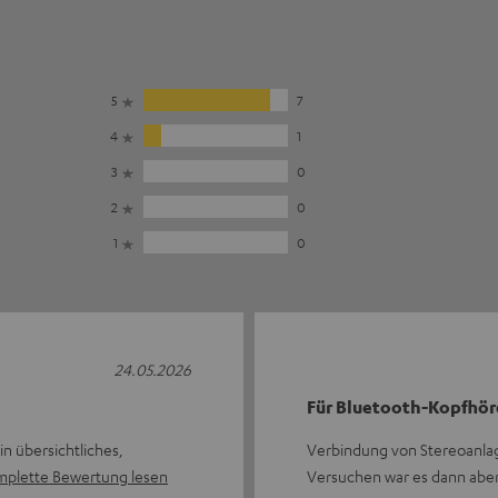
5
7
4
1
3
0
2
0
1
0
24.05.2026
Für Bluetooth-Kopfhör
n übersichtliches,
Verbindung von Stereoanlag
plette Bewertung lesen
Versuchen war es dann aber