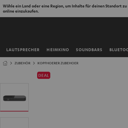
Wähle ein Land oder eine Region, um Inhalte für deinen Standort zu
online einzukaufen.
ZUM
NHALT
RINGEN
LAUTSPRECHER
HEIMKINO
SOUNDBARS
BLUETO
Startseite
ZUBEHÖR
KOPFHOERER ZUBEHOER
DEAL