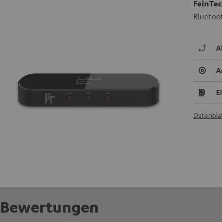
FeinTec
Bluetoo
A
A
E
Datenblat
Bewertungen