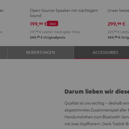
Mint
Black
White
Berry
PRO
PRO
er
Open-Source-Speaker mit mächtigem
Unser beste
Night
Tita
Sound
Black
Gray
199,
€
299,
€
99
99
Deal
is
219,
99
€
Letzter niedrigster Preis
229,
99
€
Letzte
99
99
249,
€
Originalpreis
349,
€
Orig
BEWERTUNGEN
ACCESSORIES
Darum lieben wir dies
Qualität ist uns wichtig – deshalb e
abgestimmtes Zusammenspiel aller
Handumdrehen zum Bluetooth-Sende
mit zwei Kopfhörern. Dank Toslink-By