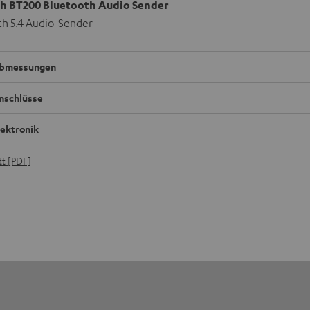
h BT200 Bluetooth Audio Sender
th 5.4 Audio-Sender
bmessungen
nschlüsse
lektronik
t [PDF]