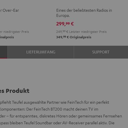
Mint
Night
r Over-Ear
Eines der beliebtesten Radios in
nium
Green
Black
Europa.
299,
€
99
r niedrigster Preis
249,
99
€
Letzter niedrigster Preis
99
inalpreis
349,
€
Originalpreis
LIEFERUMFANG
SUPPORT
es Produkt
mpfiehlt Teufel ausgewählte Partner wie FeinTech für ein perfekt
 Komponenten: Der FeinTech BT200 macht deinen TV im
r – für entspanntes, diskretes Hören oder gemeinsames Fernsehen
pass bleiben Teufel Soundbar oder AV-Receiver parallel aktiv. Die