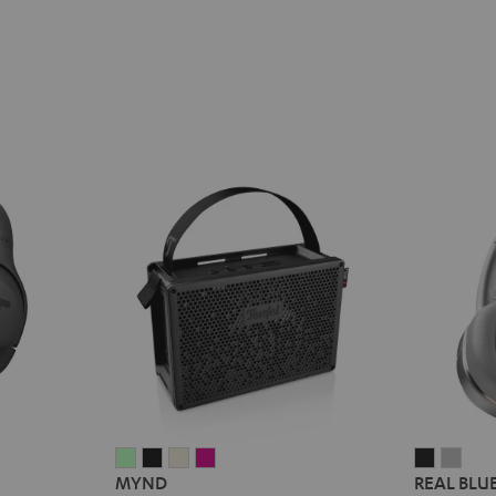
MYND
MYND
MYND
MYND
REAL
REA
MYND
REAL BLU
Light
Warm
Warm
Wild
BLUE
BLU