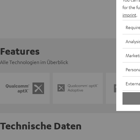
for the f
imprint
.
Requir
Analysi
Features
Market
Alle Technologien im Überblick
Persona
Externa
Technische Daten