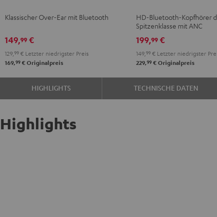
Night
NC
NC
NC
Klassischer Over-Ear mit Bluetooth
HD-Bluetooth-Kopfhörer d
Black
3
3
3
Spitzenklasse mit ANC
Night
Pearl
Steel
149,
€
199,
€
99
99
Black
White
Blue
129,
99
€
Letzter niedrigster Preis
149,
99
€
Letzter niedrigster Pre
99
99
169,
€
Originalpreis
229,
€
Originalpreis
HIGHLIGHTS
TECHNISCHE DATEN
Highlights