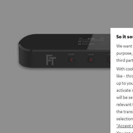
So it s
We want t
purpose, 
third par
With coo
like - th
up to you
activate
will be s
relevant 
the trans
selection
"Accept 
You can a