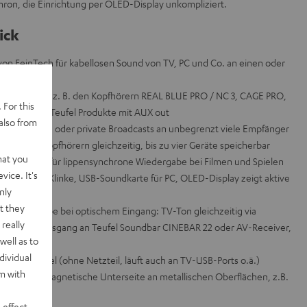
chron, die Einrichtung per OLED-Display unkompliziert.
ick
on FeinTech für kabellosen Sound von TV, PC und Co. an einen oder
ooth-Geräten z. B. den Kopfhörern REAL BLUE PRO / NC 3, CAGE PRO,
 For this
der an alle Teufel Produkte mit AUX out
also from
ür öffentliche oder private Broadcasts an unbegrenzt viele Empfänger
it zwei Kopfhörern gleichzeitig, bis zu vier Geräte speicherbar
hat you
e – perfekt für lippensynchrone Wiedergabe bei Filmen und Spielen
vice. It's
isch), 3,5 mm Klinke, USB-Soundkarte für PC, OLED-Display zeigt aktive
nly
t they
le Wiedergabe bei optischem Eingang: TV-Ton gleichzeitig via
really
optischem Ausgang an Teufel Soundbar CINEBAR 22 oder AV-Receiver,
well as to
dividual
 USB-C-Kabel (ohne Netzteil, läuft auch an TV-USB-Ports o.ä.)
rm with
aftet durch magnetische Unterseite an metallischen Oberflächen, z.B.
 effect