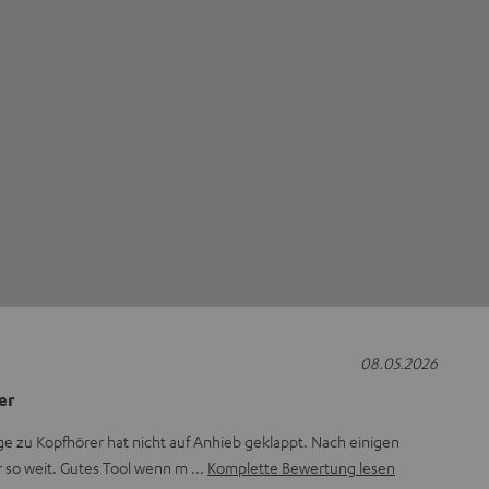
08.05.2026
er
e zu Kopfhörer hat nicht auf Anhieb geklappt. Nach einigen
 so weit. Gutes Tool wenn m
Komplette Bewertung lesen