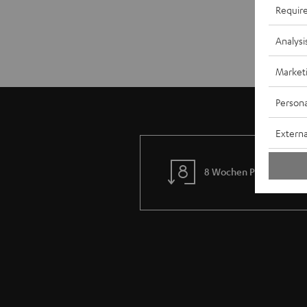
Requir
Analysi
Market
Persona
Externa
8 Wochen Probehören