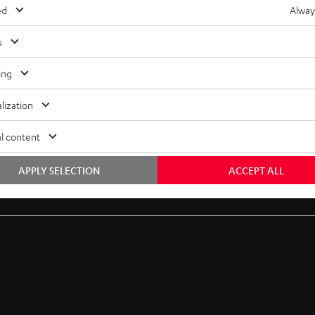
ed
Alway
s
ing
lization
l content
APPLY SELECTION
ACCEPT ALL
Gratis Rückversand
Inhouse Kundenservice