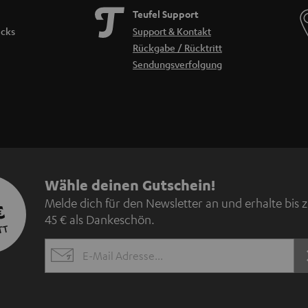
Teufel Support
icks
Support & Kontakt
Rückgabe / Rücktritt
Sendungsverfolgung
N
Wähle deinen Gutschein!
Melde dich für den Newsletter an und erhalte bis 
€
e
45 € als Dankeschön.
TT
w
EMAIL
s
WIDGET
l