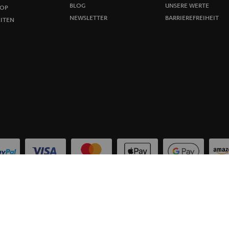
u
BLOG
UNSERE WERTE
OP
NEWSLETTER
BARRIEREFREIHEIT
ITEN
n
g