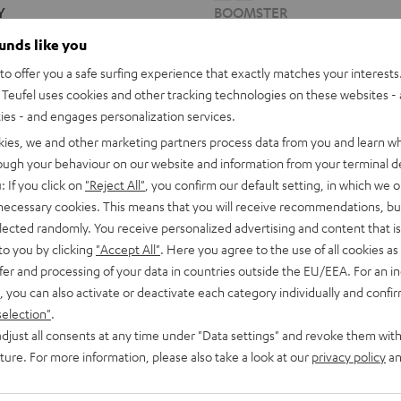
Y
BOOMSTER
Night
Sand
Black
White
ounds like you
ng und bester Raumklang
Unser beliebtes Radio mit Bluetoo
o offer you a safe surfing experience that exactly matches your interests.
Teufel uses cookies and other tracking technologies on these websites - 
369,
€
99
ties - and engages personalization services.
iedrigster Preis
preis
kies, we and other marketing partners process data from you and learn w
rough your behaviour on our website and information from your terminal de
: If you click on
"Reject All"
, you confirm our default setting, in which we o
 necessary cookies. This means that you will receive recommendations, bu
elected randomly. You receive personalized advertising and content that is 
to you by clicking
"Accept All"
. Here you agree to the use of all cookies as 
fer and processing of your data in countries outside the EU/EEA. For an in
, you can also activate or deactivate each category individually and confi
selection"
.
djust all consents at any time under "Data settings" and revoke them with
uture. For more information, please also take a look at our
privacy policy
an