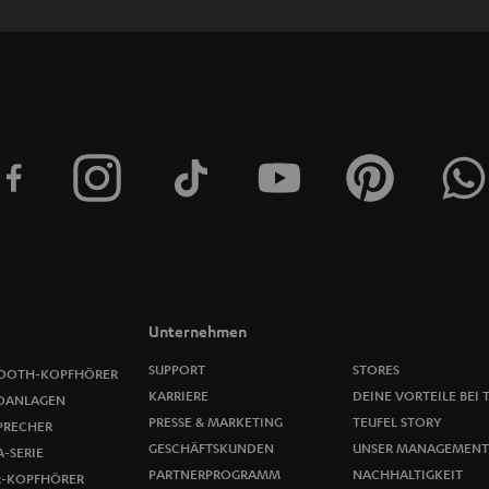
e
t
t
e
r
a
n
m
Unternehmen
e
SUPPORT
STORES
OOTH-KOPFHÖRER
KARRIERE
DEINE VORTEILE BEI 
OANLAGEN
l
PRESSE & MARKETING
TEUFEL STORY
PRECHER
GESCHÄFTSKUNDEN
UNSER MANAGEMENT
-SERIE
d
PARTNERPROGRAMM
NACHHALTIGKEIT
R-KOPFHÖRER