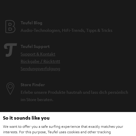
Teufel Blog
Audio-Technologien, HiFi-Trends, Tipps & Tricks
Teufel Support
Support & Kontakt
Rückgabe / Rücktritt
Sendungsverfolgung
Store Finder
Erlebe unsere Produkte hautnah und lass dich persönlich
im Store beraten.
So it sounds like you
We want to offer you a safe surfing experience that exactly matches your
interests. For this purpose, Teufel uses cookies and other tracking
BIS ZU