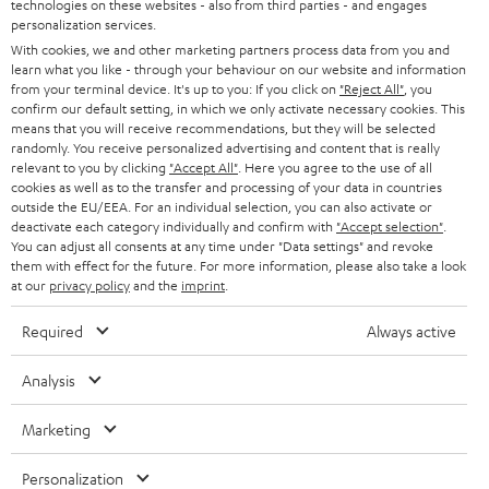
technologies on these websites - also from third parties - and engages
45 €
personalization services.
RABATT
With cookies, we and other marketing partners process data from you and
learn what you like - through your behaviour on our website and information
from your terminal device. It's up to you: If you click on
"Reject All"
, you
N
Wähle deinen Gutschein!
confirm our default setting, in which we only activate necessary cookies. This
means that you will receive recommendations, but they will be selected
Melde dich für den Newsletter an und erhalte bis zu
e
randomly. You receive personalized advertising and content that is really
45 € als Dankeschön.
w
relevant to you by clicking
"Accept All"
. Here you agree to the use of all
cookies as well as to the transfer and processing of your data in countries
s
outside the EU/EEA. For an individual selection, you can also activate or
deactivate each category individually and confirm with
"Accept selection"
JETZT
.
EMAIL
l
ANME
You can adjust all consents at any time under "Data settings" and revoke
WIDGET
e
them with effect for the future. For more information, please also take a look
at our
privacy policy
and the
imprint
.
t
Required
Always active
t
e
Analysis
r
Marketing
a
n
Kategorien
Personalization