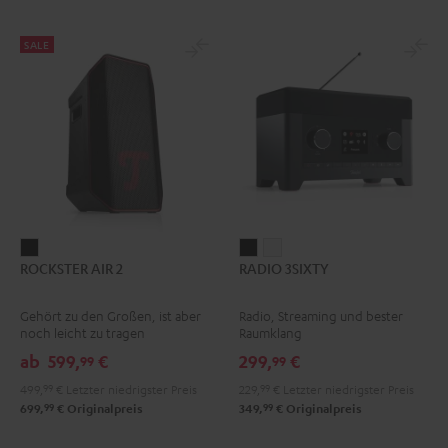
SALE
ROCKSTER
RADIO
RADIO
ROCKSTER AIR 2
RADIO 3SIXTY
AIR
3SIXTY
3SIXTY
2
Schwarz
Weiß
Gehört zu den Großen, ist aber
Radio, Streaming und bester
Schwarz
noch leicht zu tragen
Raumklang
ab
599,
€
299,
€
99
99
499,
99
€
Letzter niedrigster Preis
229,
99
€
Letzter niedrigster Preis
99
99
699,
€
Originalpreis
349,
€
Originalpreis