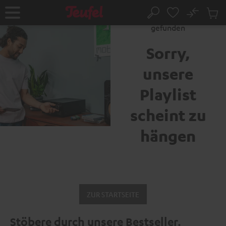
ZUM
NHALT
No
Abs
Fehler 404: Seite nicht
Startseite
Suche
RINGEN
Artike
gefunden
im
Waren
Sorry,
unsere
Playlist
scheint zu
hängen
ZUR STARTSEITE
Stöbere durch unsere Bestseller.