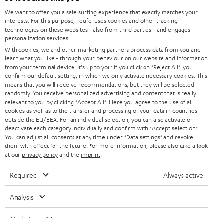
We want to offer you a safe surfing experience that exactly matches your
interests. For this purpose, Teufel uses cookies and other tracking
technologies on these websites - also from third parties - and engages
BIS ZU
personalization services.
45 €
With cookies, we and other marketing partners process data from you and
learn what you like - through your behaviour on our website and information
RABATT
from your terminal device. It's up to you: If you click on
"Reject All"
, you
confirm our default setting, in which we only activate necessary cookies. This
means that you will receive recommendations, but they will be selected
N
Wähle deinen Gutschein!
randomly. You receive personalized advertising and content that is really
Melde dich für den Newsletter an und erhalte bis zu
e
relevant to you by clicking
"Accept All"
. Here you agree to the use of all
cookies as well as to the transfer and processing of your data in countries
45 € als Dankeschön.
w
outside the EU/EEA. For an individual selection, you can also activate or
deactivate each category individually and confirm with
"Accept selection"
.
s
You can adjust all consents at any time under "Data settings" and revoke
JETZT
EMAIL
l
them with effect for the future. For more information, please also take a look
ANME
at our
privacy policy
and the
imprint
.
WIDGET
e
t
Required
Always active
t
Analysis
e