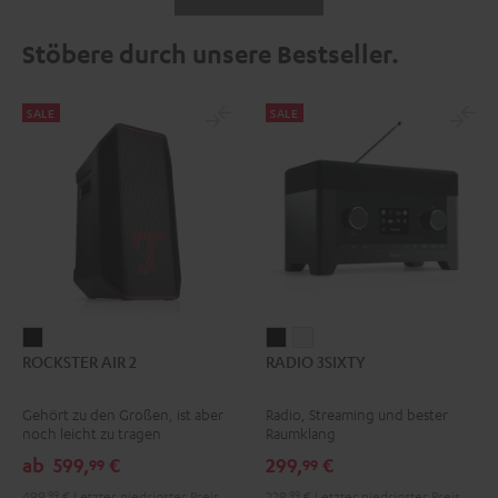
Stöbere durch unsere Bestseller.
SALE
SALE
ROCKSTER
RADIO
RADIO
ROCKSTER AIR 2
RADIO 3SIXTY
AIR
3SIXTY
3SIXTY
2
Schwarz
Weiß
Gehört zu den Großen, ist aber
Radio, Streaming und bester
Schwarz
noch leicht zu tragen
Raumklang
ab
599,
€
299,
€
99
99
499,
99
€
Letzter niedrigster Preis
229,
99
€
Letzter niedrigster Preis