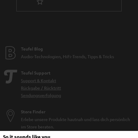
Teufel Blog
Audio-Technologien, HiFi-Trends, Tipps & Tricks
Teufel Support
Support & Kontakt
Rückgabe / Rücktritt
Sendungsverfolgung
Store Finder
Erlebe unsere Produkte hautnah und lass dich persönlich
im Store beraten.
So it sounds like you