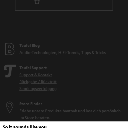
Teufel Blog
Audio-Technologien, HiFi-Trends, Tipps & Tricks
Teufel Support
Support & Kontakt
Rückgabe / Rücktritt
Sendungsverfolgung
Store Finder
Erlebe unsere Produkte hautnah und lass dich persönlich
im Store beraten.
So it sounds like you