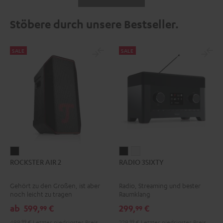
Stöbere durch unsere Bestseller.
SALE
SALE
ROCKSTER
RADIO
RADIO
ROCKSTER AIR 2
RADIO 3SIXTY
AIR
3SIXTY
3SIXTY
2
Schwarz
Weiß
Gehört zu den Großen, ist aber
Radio, Streaming und bester
Schwarz
noch leicht zu tragen
Raumklang
ab
599,
€
299,
€
99
99
499,
99
€
Letzter niedrigster Preis
229,
99
€
Letzter niedrigster Preis