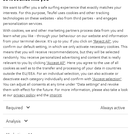
We want to offer you a safe surfing experience that exactly matches your
interests. For this purpose, Teufel uses cookies and other tracking
technologies on these websites - also from third parties - and engages
BIS ZU
personalization services.
45 €
With cookies, we and other marketing partners process data from you and
learn what you like - through your behaviour on our website and information
RABATT
from your terminal device. It's up to you: If you click on
"Reject All"
, you
confirm our default setting, in which we only activate necessary cookies. This
means that you will receive recommendations, but they will be selected
N
Wähle deinen Gutschein!
randomly. You receive personalized advertising and content that is really
Melde dich für den Newsletter an und erhalte bis zu
e
relevant to you by clicking
"Accept All"
. Here you agree to the use of all
cookies as well as to the transfer and processing of your data in countries
45 € als Dankeschön.
w
outside the EU/EEA. For an individual selection, you can also activate or
deactivate each category individually and confirm with
"Accept selection"
.
s
You can adjust all consents at any time under "Data settings" and revoke
JETZT
EMAIL
l
them with effect for the future. For more information, please also take a look
ANME
at our
privacy policy
and the
imprint
.
WIDGET
e
t
Required
Always active
t
Analysis
e