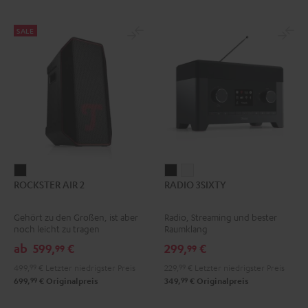
SALE
ROCKSTER
RADIO
RADIO
ROCKSTER AIR 2
RADIO 3SIXTY
AIR
3SIXTY
3SIXTY
2
Schwarz
Weiß
Gehört zu den Großen, ist aber
Radio, Streaming und bester
Schwarz
noch leicht zu tragen
Raumklang
ab
599,
€
299,
€
99
99
499,
99
€
Letzter niedrigster Preis
229,
99
€
Letzter niedrigster Preis
99
99
699,
€
Originalpreis
349,
€
Originalpreis