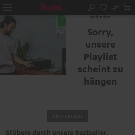
ZUM
NHALT
No
Abs
Fehler 404: Seite nicht
Startseite
Suche
RINGEN
Artike
gefunden
im
Waren
Sorry,
unsere
Playlist
scheint zu
hängen
ZUR STARTSEITE
Stöbere durch unsere Bestseller.