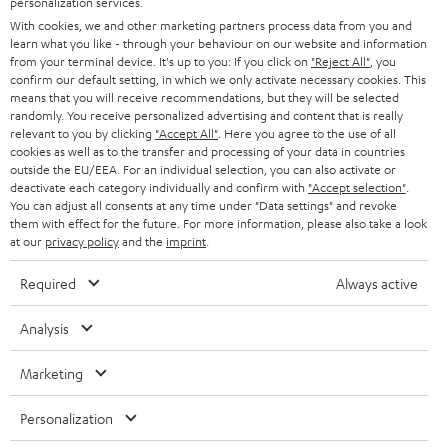
45 €
personalization services.
With cookies, we and other marketing partners process data from you and
RABATT
learn what you like - through your behaviour on our website and information
from your terminal device. It's up to you: If you click on
"Reject All"
, you
confirm our default setting, in which we only activate necessary cookies. This
N
Wähle deinen Gutschein!
means that you will receive recommendations, but they will be selected
Melde dich für den Newsletter an und erhalte bis zu
e
randomly. You receive personalized advertising and content that is really
relevant to you by clicking
"Accept All"
. Here you agree to the use of all
45 € als Dankeschön.
w
cookies as well as to the transfer and processing of your data in countries
outside the EU/EEA. For an individual selection, you can also activate or
s
deactivate each category individually and confirm with
"Accept selection"
.
JETZT
EMAIL
l
You can adjust all consents at any time under "Data settings" and revoke
ANME
them with effect for the future. For more information, please also take a look
WIDGET
e
at our
privacy policy
and the
imprint
.
t
Required
Always active
t
e
Analysis
r
Marketing
a
n
Personalization
Kategorien