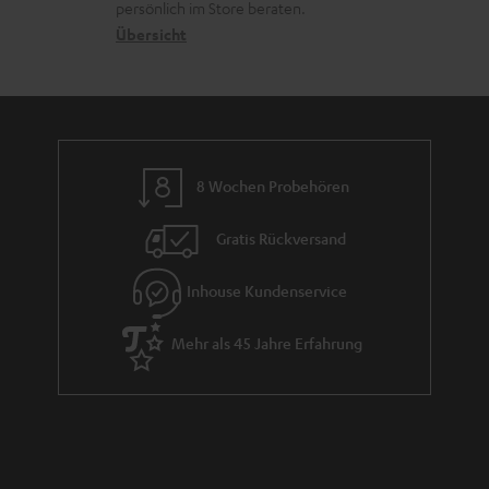
r
s
persönlich im Store beraten.
n
t
G
Übersicht
a
e
a
n
n
r
d
a
n
8 Wochen Probehören
t
i
Gratis Rückversand
e
Inhouse Kundenservice
Mehr als 45 Jahre Erfahrung