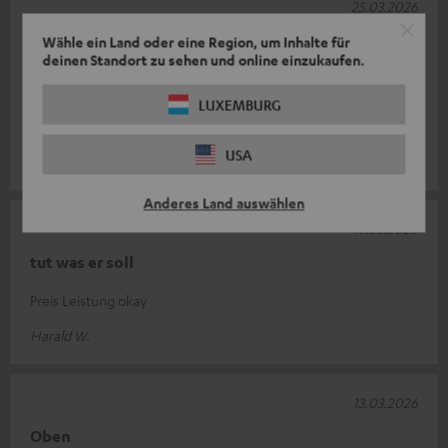
25.03.2026
DUAL DT 400 USB
Wähle ein Land oder eine Region, um Inhalte für
deinen Standort zu sehen und online einzukaufen.
Der bei Ihnen gekaufte Plattenspieler erfüllt komplett meine
Erwartungen. Durch sein schlankes Design und seine
LUXEMBURG
hervorragende Wiedergabequal
Komplette Bewertung lesen
USA
Michael J.
Anderes Land auswählen
19.03.2026
tut was er soll
Preis Leistung okay
Harald W.
13.03.2026
Oben