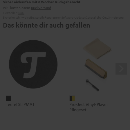
Sicher einkaufen mit 8 Wochen Rückgaberecht
inkl. kostenlosem
Rückversand
Hersteller:
Dual
Sicherheitshinweise
Ersatzteile
Reparaturen
Software-Updates
Gesetzliche Gewährleistung
Das könnte dir auch gefallen
Teufel
Pro-
Teufel SLIPMAT
Pro-Ject Vinyl-Player
SLIPMAT
Ject
Pflegeset
Schwarz
Vinyl-
Player
Pflegeset