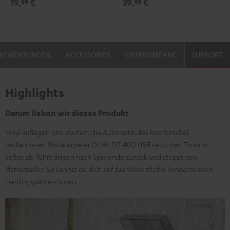
19,
€
39,
€
99
99
Schwarz
/
Gold
BEWERTUNGEN
ACCESSORIES
LIEFERUMFANG
SUPPORT
Highlights
Darum lieben wir dieses Produkt
Vinyl auflegen und starten: die Automatik des komfortabel
bedienbaren Plattenspieler DUAL DT 400 USB setzt den Tonarm
selbst ab, führt diesen nach Spielende zurück und stoppt den
Plattenteller. So kannst du dich auf das Wesentliche konzentrieren:
Lieblingsplatten hören.