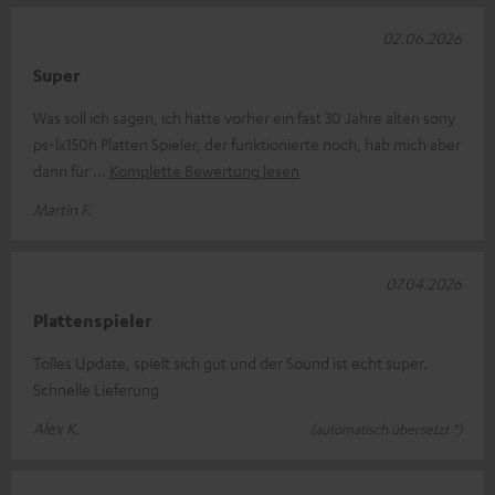
02.06.2026
Super
Was soll ich sagen, ich hatte vorher ein fast 30 Jahre alten sony
ps-lx150h Platten Spieler, der funktionierte noch, hab mich aber
dann für
Komplette Bewertung lesen
Martin F.
07.04.2026
Plattenspieler
Tolles Update, spielt sich gut und der Sound ist echt super.
Schnelle Lieferung
Alex K.
(automatisch übersetzt *)