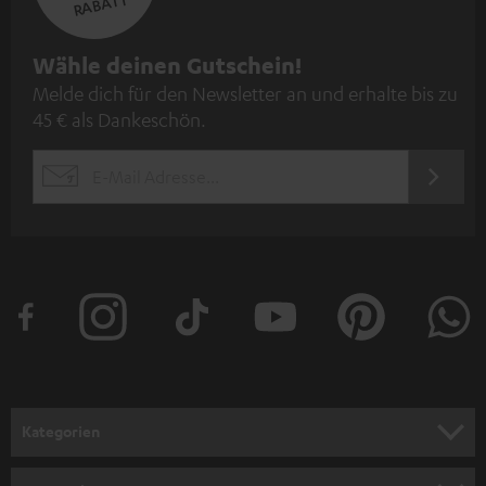
RABATT
N
Wähle deinen Gutschein!
Melde dich für den Newsletter an und erhalte bis zu
e
45 € als Dankeschön.
w
s
JETZT
EMAIL
l
ANME
WIDGET
e
t
t
e
r
a
n
Kategorien
m
HEIMKINO