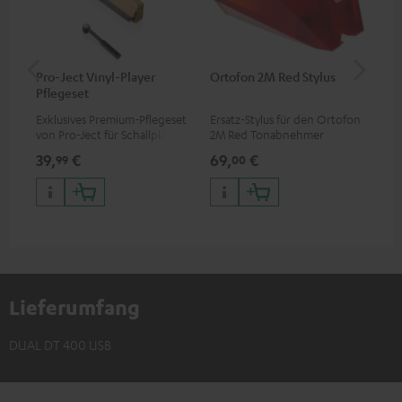
Pro-Ject Vinyl-Player
Ortofon 2M Red Stylus
Or
Pflegeset
To
Exklusives Premium-Pflegeset
Ersatz-Stylus für den Ortofon
Mo
von Pro-Ject für Schallplatten
2M Red Tonabnehmer
To
und - spieler, nur im Teufel
Ort
39,
€
69,
€
99
99
00
Webshop erhältlich
leb
wa
Lieferumfang
DUAL DT 400 USB