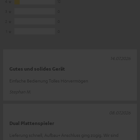
4
12
3
0
2
0
1
0
14.07.2026
Gutes und solides Gerät
Einfache Bedienung Tolles Hörvermögen
Stephan M.
08.07.2026
Dual Plattenspieler
Lieferung schnell, Aufbau+ Anschluss ging zügig. Wir sind