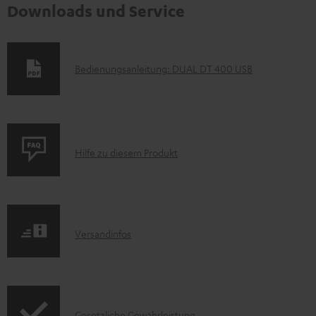
Downloads und Service
D
Bedienungsanleitung: DUAL DT 400 USB
o
k
u
P
m
Hilfe zu diesem Produkt
r
e
o
n
d
t
I
Versandinfos
u
e
n
k
z
f
t
u
o
F
m
I
Gesetzliche Gewährleistung