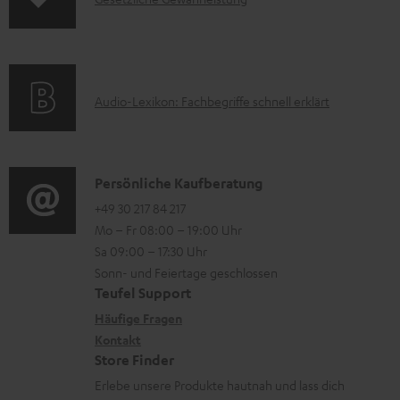
r
A
H
n
m
Q
e
f
a
s
r
o
t
u
A
Audio-Lexikon: Fachbegriffe schnell erklärt
r
i
n
u
m
o
t
d
a
n
e
i
K
Persönliche Kaufberatung
t
e
r
o
o
+49 30 217 84 217
i
n
l
Mo – Fr 08:00 – 19:00 Uhr
-
n
o
z
a
Sa 09:00 – 17:30 Uhr
L
t
n
u
Sonn- und Feiertage geschlossen
d
e
a
e
Teufel Support
m
e
x
k
n
Häufige Fragen
V
n
i
Kontakt
t
z
e
Store Finder
k
d
u
r
Erlebe unsere Produkte hautnah und lass dich
o
a