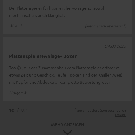
Der Plattenspieler funktioniert hervorragend, sowohl
mechanisch als auch klanglich.
W. A. J.
(automatisch übersetzt *)
04.03.2026
Plattenspieler+Anlage+ Boxen
Top 👍, nur der Zusammenbau vom Plattenspieler erfordert
etwas Zeit und Geschick. Teufel -Boxen sind der Knaller .Weiß
mit Kupfer und Abdecku
Komplette Bewertung lesen
Holger W.
*
10
/ 92
automatisiert übersetzt durch
DeepL
MEHR ANZEIGEN