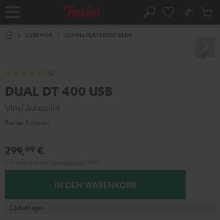
ZUM
NHALT
No
Abs
Startseite
Suche
RINGEN
Artike
im
ZUBEHÖR
SCHALLPLATTENSPIELER
Waren
(92)
DUAL DT 400 USB
Vinyl Autopilot
Farbe:
Schwarz
299,
€
99
Inkl. MwSt
und zzgl.
Versandkosten
19,99 €
IN DEN WARENKORB
Auf Lager