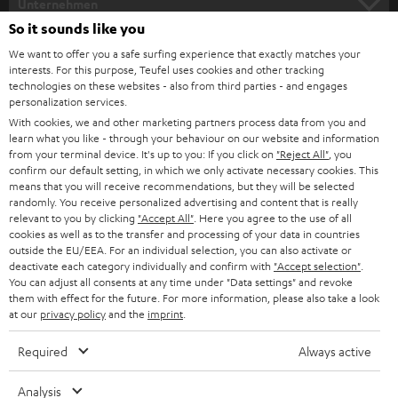
e
Unternehmen
l
So it sounds like you
HEIMKINO-KOMPLETTANLAGEN
SUPPORT
d
Teufel Onlineshops
We want to offer you a safe surfing experience that exactly matches your
interests. For this purpose, Teufel uses cookies and other tracking
SOUNDBARS
u
KARRIERE
technologies on these websites - also from third parties - and engages
DEUTSCHLAND
personalization services.
n
STEREO
With cookies, we and other marketing partners process data from you and
PRESSE & MARKETING
g
learn what you like - through your behaviour on our website and information
ÖSTERREICH
SMART HOME
from your terminal device. It's up to you: If you click on
"Reject All"
, you
GESCHÄFTSKUNDEN
confirm our default setting, in which we only activate necessary cookies. This
means that you will receive recommendations, but they will be selected
SCHWEIZ
BLUETOOTH-LAUTSPRECHER
PARTNERPROGRAMM
randomly. You receive personalized advertising and content that is really
relevant to you by clicking
"Accept All"
. Here you agree to the use of all
KOPFHÖRER
cookies as well as to the transfer and processing of your data in countries
NIEDERLANDE
BLOG
outside the EU/EEA. For an individual selection, you can also activate or
deactivate each category individually and confirm with
"Accept selection"
.
BLUETOOTH-KOPFHÖRER
NEWSLETTER
You can adjust all consents at any time under "Data settings" and revoke
BELGIEN
them with effect for the future. For more information, please also take a look
STEREOANLAGEN
at our
privacy policy
and the
imprint
.
STORES
FRANKREICH
LAUTSPRECHER
Required
Always active
DEINE VORTEILE BEI TEUFEL
POLEN
ULTIMA-SERIE
Analysis
TEUFEL STORY