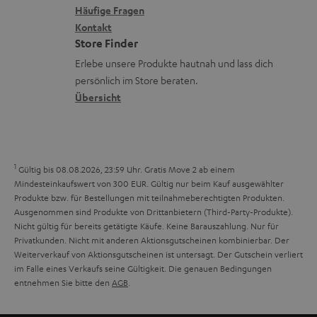
x
k
n
Häufige Fragen
V
i
Kontakt
t
z
e
Store Finder
k
d
u
r
Erlebe unsere Produkte hautnah und lass dich
o
a
r
s
persönlich im Store beraten.
n
t
G
Übersicht
a
e
a
n
n
r
d
a
1
Gültig bis 08.08.2026, 23:59 Uhr. Gratis Move 2 ab einem
n
Mindesteinkaufswert von 300 EUR. Gültig nur beim Kauf ausgewählter
Produkte bzw. für Bestellungen mit teilnahmeberechtigten Produkten.
t
Ausgenommen sind Produkte von Drittanbietern (Third-Party-Produkte).
i
Nicht gültig für bereits getätigte Käufe. Keine Barauszahlung. Nur für
Privatkunden. Nicht mit anderen Aktionsgutscheinen kombinierbar. Der
e
Weiterverkauf von Aktionsgutscheinen ist untersagt. Der Gutschein verliert
im Falle eines Verkaufs seine Gültigkeit. Die genauen Bedingungen
entnehmen Sie bitte den
AGB
.