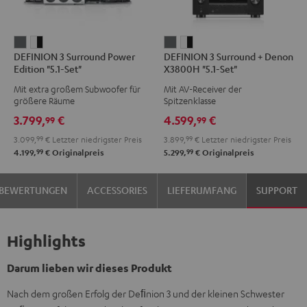
DEFINION
DEFINION
DEFINION
DEFINION
DEFINION 3 Surround Power
DEFINION 3 Surround + Denon
3
3
3
3
Edition "5.1-Set"
X3800H "5.1-Set"
Surround
Surround
Surround
Surround
Mit extra großem Subwoofer für
Mit AV-Receiver der
Power
Power
+
+
größere Räume
Spitzenklasse
Edition
Edition
Denon
Denon
3.799,
€
4.599,
€
99
99
"5.1-
"5.1-
X3800H
X3800H
3.099,
99
€
Letzter niedrigster Preis
3.899,
99
€
Letzter niedrigster Preis
Set"
Set"
"5.1-
"5.1-
99
99
4.199,
€
Originalpreis
5.299,
€
Originalpreis
Anthrazit
Weiß
Set"
Set"
/
Anthrazit
Weiß
BEWERTUNGEN
ACCESSORIES
LIEFERUMFANG
SUPPORT
Schwarz
/
Schwarz
Highlights
Darum lieben wir dieses Produkt
Nach dem großen Erfolg der Deﬁnion 3 und der kleinen Schwester