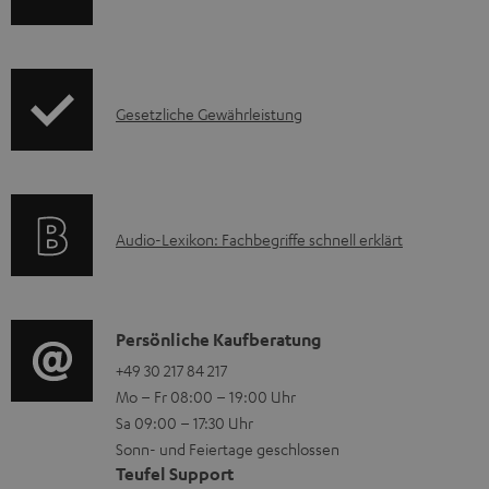
a
n
k
d
f
t
e
o
F
I
n
Gesetzliche Gewährleistung
r
A
n
m
Q
f
a
s
o
t
A
Audio-Lexikon: Fachbegriffe schnell erklärt
r
i
u
m
o
d
a
n
i
K
Persönliche Kaufberatung
t
e
o
o
+49 30 217 84 217
i
n
Mo – Fr 08:00 – 19:00 Uhr
-
n
o
z
Sa 09:00 – 17:30 Uhr
L
t
n
u
Sonn- und Feiertage geschlossen
e
a
e
Teufel Support
m