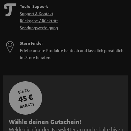
Teufel Support
Support & Kontakt
Rückgabe / Rücktritt
Sendungsverfolgung
Store Finder
Erlebe unsere Produkte hautnah und lass dich persönlich
im Store beraten.
BIS ZU
45 €
RABATT
N
Wähle deinen Gutschein!
Melde dich für den Newsletter an und erhalte bis zu
e