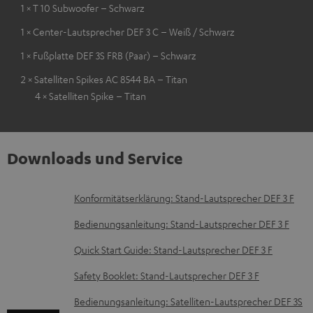
1 × T 10 Subwoofer – Schwarz
1 × Center-Lautsprecher DEF 3 C – Weiß / Schwarz
1 × Fußplatte DEF 3S FRB (Paar) – Schwarz
2 × Satelliten Spikes AC 8544 BA – Titan
4 × Satelliten Spike – Titan
Downloads und Service
D
Konformitätserklärung: Stand-Lautsprecher DEF 3 F
o
Bedienungsanleitung: Stand-Lautsprecher DEF 3 F
k
Quick Start Guide: Stand-Lautsprecher DEF 3 F
u
Safety Booklet: Stand-Lautsprecher DEF 3 F
m
e
Bedienungsanleitung: Satelliten-Lautsprecher DEF 3S