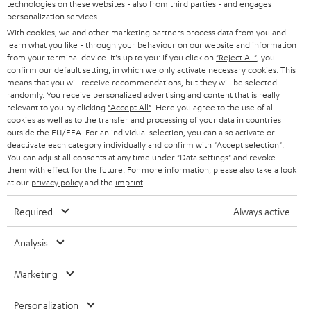
u
KARRIERE
technologies on these websites - also from third parties - and engages
DEUTSCHLAND
personalization services.
n
STEREO
With cookies, we and other marketing partners process data from you and
PRESSE & MARKETING
g
learn what you like - through your behaviour on our website and information
ÖSTERREICH
SMART HOME
from your terminal device. It's up to you: If you click on
"Reject All"
, you
GESCHÄFTSKUNDEN
confirm our default setting, in which we only activate necessary cookies. This
means that you will receive recommendations, but they will be selected
SCHWEIZ
BLUETOOTH-LAUTSPRECHER
PARTNERPROGRAMM
randomly. You receive personalized advertising and content that is really
relevant to you by clicking
"Accept All"
. Here you agree to the use of all
KOPFHÖRER
cookies as well as to the transfer and processing of your data in countries
NIEDERLANDE
BLOG
outside the EU/EEA. For an individual selection, you can also activate or
deactivate each category individually and confirm with
"Accept selection"
.
BLUETOOTH-KOPFHÖRER
NEWSLETTER
You can adjust all consents at any time under "Data settings" and revoke
BELGIEN
them with effect for the future. For more information, please also take a look
STEREOANLAGEN
at our
privacy policy
and the
imprint
.
STORES
FRANKREICH
LAUTSPRECHER
Required
Always active
DEINE VORTEILE BEI TEUFEL
POLEN
ULTIMA-SERIE
Analysis
TEUFEL STORY
Technische Änderungen, Tippfehler und Irrtum vorbehalten. Das auf unseren
IN-EAR-KOPFHÖRER
Marketing
SPANIEN
UNSER MANAGEMENT
Fotos abgebildete Zubehör ist nicht im Lieferumfang enthalten. Etwaige
Entsorgungsgebühren für Batterien sind im Preis inbegriffen.
FANSHOP
Personalization
NACHHALTIGKEIT