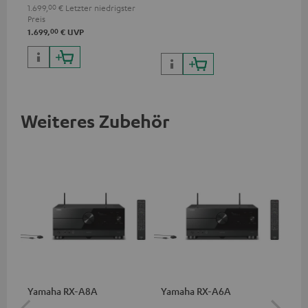
1.699,
00
€
Letzter niedrigster
Preis
00
1.699,
€
UVP
Weiteres Zubehör
Yamaha RX-A8A
Yamaha RX-A6A
30
C4