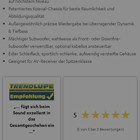
auf höchstem Niveau
Patentiertes Koaxial-Chassis für beste Räumlichkeit und
Abbildungsqualität
Außergewöhnlich präzise Wiedergabe bei überragender Dynamik
& Tiefbass
Mächtiger Subwoofer, wahlweise als Front- oder Downfire-
Subwoofer verwendbar, optional kabellos ansteuerbar
Edler Schleiflack, sportlich-schlanke, aufwendig versteifte Gehäuse
Geeignet für AV-Receiver der Spitzenklasse
„… fügt sich beim
Sound exzellent in
5
das
Gesamtgeschehen ein
(5 von 5 bei 3 Bewertungen)
…“