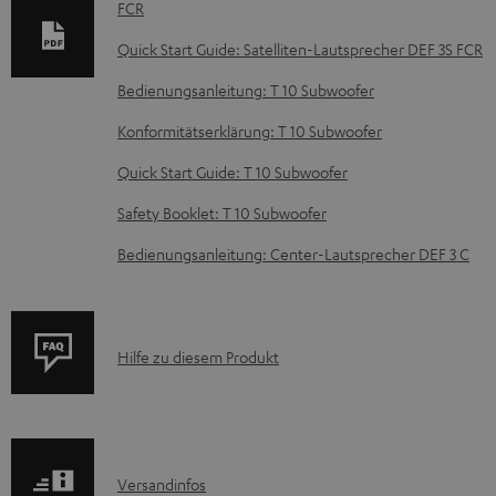
FCR
n
t
Quick Start Guide: Satelliten-Lautsprecher DEF 3S FCR
e
Bedienungsanleitung: T 10 Subwoofer
z
Konformitätserklärung: T 10 Subwoofer
u
Quick Start Guide: T 10 Subwoofer
m
H
Safety Booklet: T 10 Subwoofer
e
Bedienungsanleitung: Center-Lautsprecher DEF 3 C
r
u
n
P
Hilfe zu diesem Produkt
t
r
e
o
r
d
l
I
Versandinfos
u