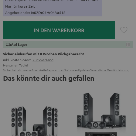
Nur für kurze Zeit
Angebot endet in
0
2
D
:
0
4
H
:
0
4
M
:
5
0
S
IN DEN WARENKORB
Auf Lager
Sicher einkaufen mit 8 Wochen Rückgaberecht
inkl. kostenlosem
Rückversand
Hersteller:
Teufel
Sicherheitshinweise
Ersatzteile
Reparaturen
Software-Updates
Gesetzliche Gewährleistung
Das könnte dir auch gefallen