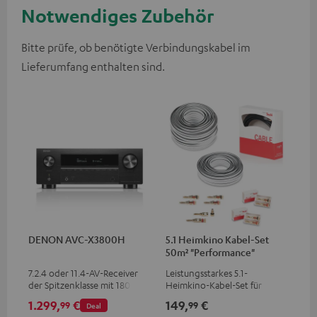
Notwendiges Zubehör
Bitte prüfe, ob benötigte Verbindungskabel im
Lieferumfang enthalten sind.
DENON AVC-X3800H
5.1 Heimkino Kabel-Set
50m² "Performance"
C4545S
7.2.4 oder 11.4-AV-Receiver
Leistungsstarkes 5.1-
der Spitzenklasse mit 180 Watt
Heimkino-Kabel-Set für
Ausgangsleistung pro Kanal
Räume bis 50 m²
1.299,
€
149,
€
99
99
Deal