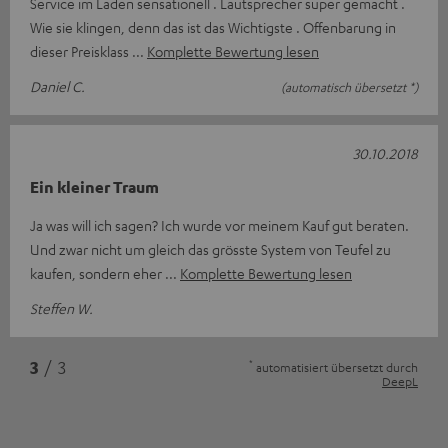
Service im Laden sensationell . Lautsprecher super gemacht .
Wie sie klingen, denn das ist das Wichtigste . Offenbarung in
dieser Preisklass
Komplette Bewertung lesen
Daniel C.
(automatisch übersetzt *)
30.10.2018
Ein kleiner Traum
Ja was will ich sagen? Ich wurde vor meinem Kauf gut beraten.
Und zwar nicht um gleich das grösste System von Teufel zu
kaufen, sondern eher
Komplette Bewertung lesen
Steffen W.
*
3
/ 3
automatisiert übersetzt durch
DeepL