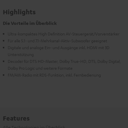
Highlights
Die Vorteile im Überblick
Ultra-kompaktes High Definition AV-Steuergerät/Vorverstärker
Für alle 5.1- und 7.1-Mehrkanal-Aktiv-Subwoofer geeignet
Digitale und analoge Ein- und Ausgänge inkl. HDMI mit 3D
Unterstützung
Decoder für DTS HD-Master, Dolby True-HD, DTS, Dolby Digital,
Dolby Pro Logic und weitere Formate
FM/AM-Radio mit RDS-Funktion, inkl. Fernbedienung
Features
Alle Technologien im Überblick