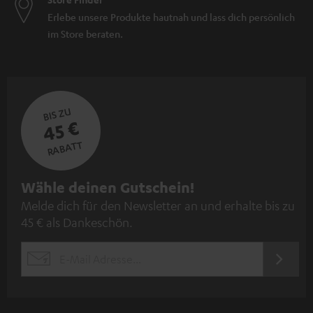
Erlebe unsere Produkte hautnah und lass dich persönlich
im Store beraten.
BIS ZU
45 €
RABATT
N
Wähle deinen Gutschein!
Melde dich für den Newsletter an und erhalte bis zu
e
45 € als Dankeschön.
w
s
JETZT
EMAIL
l
ANME
WIDGET
e