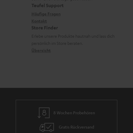
e
a
e
Teufel Support
r
x
k
n
Häufige Fragen
l
i
Kontakt
t
z
a
Store Finder
k
d
u
d
Erlebe unsere Produkte hautnah und lass dich
o
a
r
e
persönlich im Store beraten.
n
t
G
Übersicht
n
e
a
n
r
a
n
t
i
e
8 Wochen Probehören
Gratis Rückversand