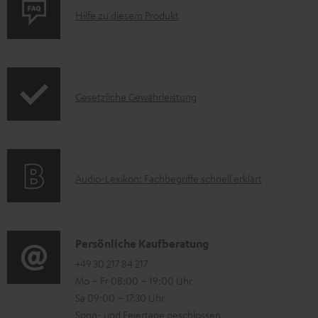
P
m
Hilfe zu diesem Produkt
r
e
o
n
d
t
I
Gesetzliche Gewährleistung
u
e
n
k
z
f
t
u
o
F
m
A
Audio-Lexikon: Fachbegriffe schnell erklärt
r
A
H
u
m
Q
e
d
a
s
r
i
K
Persönliche Kaufberatung
t
u
o
o
+49 30 217 84 217
i
n
Mo – Fr 08:00 – 19:00 Uhr
-
n
o
t
Sa 09:00 – 17:30 Uhr
L
t
n
e
Sonn- und Feiertage geschlossen