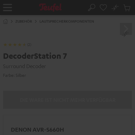
ZUM
NHALT
No
Abs
Startseite
Suche
RINGEN
Artike
im
ZUBEHÖR
LAUTSPRECHERKOMPONENTEN
Waren
(2)
DecoderStation 7
Surround Decoder
Farbe:
Silber
DIE WARE IST NICHT MEHR VERFÜGBAR
DENON AVR-S660H