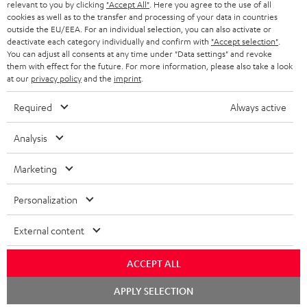
relevant to you by clicking
"Accept All"
. Here you agree to the use of all
KOPFHÖRER
cookies as well as to the transfer and processing of your data in countries
NIEDERLANDE
BLOG
outside the EU/EEA. For an individual selection, you can also activate or
deactivate each category individually and confirm with
"Accept selection"
.
BLUETOOTH-KOPFHÖRER
NEWSLETTER
You can adjust all consents at any time under "Data settings" and revoke
BELGIEN
them with effect for the future. For more information, please also take a look
STEREOANLAGEN
at our
privacy policy
and the
imprint
.
STORES
FRANKREICH
LAUTSPRECHER
Required
Always active
DEINE VORTEILE BEI TEUFEL
POLEN
ULTIMA-SERIE
Analysis
TEUFEL STORY
Technische Änderungen, Tippfehler und Irrtum vorbehalten. Das auf unseren
IN-EAR-KOPFHÖRER
Marketing
SPANIEN
UNSER MANAGEMENT
Fotos abgebildete Zubehör ist nicht im Lieferumfang enthalten. Etwaige
Entsorgungsgebühren für Batterien sind im Preis inbegriffen.
FANSHOP
Personalization
NACHHALTIGKEIT
ITALIEN
©2026 Lautsprecher Teufel GmbH - All rights reserved.
NEUHEITEN
External content
UNSERE WERTE
USA
Impressum
AGB
Datenschutz
Daten-Einstellungen
EU Data Act
BARRIEREFREIHEIT
ACCEPT ALL
Vertrag widerrufen
WEITERE LÄNDER
Chat
APPLY SELECTION
starten