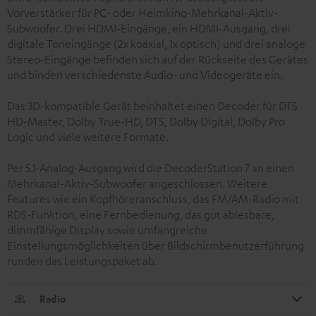
Vorverstärker für PC- oder Heimkino-Mehrkanal-Aktiv-
Subwoofer. Drei HDMI-Eingänge, ein HDMI-Ausgang, drei
digitale Toneingänge (2x koaxial, 1x optisch) und drei analoge
Stereo-Eingänge befinden sich auf der Rückseite des Gerätes
und binden verschiedenste Audio- und Videogeräte ein.
Das 3D-kompatible Gerät beinhaltet einen Decoder für DTS
HD-Master, Dolby True-HD, DTS, Dolby Digital, Dolby Pro
Logic und viele weitere Formate.
Per 5.1-Analog-Ausgang wird die DecoderStation 7 an einen
Mehrkanal-Aktiv-Subwoofer angeschlossen. Weitere
Features wie ein Kopfhöreranschluss, das FM/AM-Radio mit
RDS-Funktion, eine Fernbedienung, das gut ablesbare,
dimmfähige Display sowie umfangreiche
Einstellungsmöglichkeiten über Bildschirmbenutzerführung
runden das Leistungspaket ab.
Radio