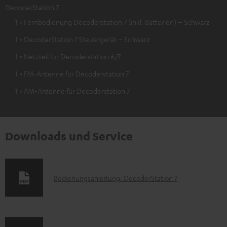
DecoderStation 7
1 × Fernbedienung Decoderstation 7 (inkl. Batterien) – Schwarz
1 × DecoderStation 7 Steuergerät – Schwarz
1 × Netzteil für Decoderstation 6/7
1 × FM-Antenne für Decoderstation 7
1 × AM-Antenne für Decoderstation 7
Downloads und Service
D
Bedienungsanleitung: DecoderStation 7
o
k
u