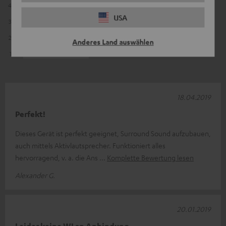
4
1
USA
3
0
2
0
Anderes Land auswählen
1
0
18.04.2019
Perfekt!
Dieses Gerät ist perfekt geeignet, Surround Sound aufzubauen,
auch mittels Aktivlautsprecher. Funktioniert alles
hervorragend, v. a. die Ans
Komplette Bewertung lesen
Alexander G.
20.01.2019
Leider keine WLan Anbindung